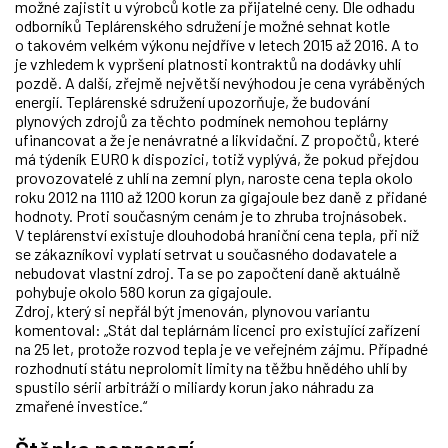
možné zajistit u výrobců kotle za přijatelné ceny. Dle odhadu
odborníků Teplárenského sdružení je možné sehnat kotle
o takovém velkém výkonu nejdříve v letech 2015 až 2016. A to
je vzhledem k vypršení platnosti kontraktů na dodávky uhlí
pozdě. A další, zřejmě největší nevýhodou je cena vyráběných
energií. Teplárenské sdružení upozorňuje, že budování
plynových zdrojů za těchto podmínek nemohou teplárny
ufinancovat a že je nenávratné a likvidační. Z propočtů, které
má týdeník EURO k dispozici, totiž vyplývá, že pokud přejdou
provozovatelé z uhlí na zemní plyn, naroste cena tepla okolo
roku 2012 na 1110 až 1200 korun za gigajoule bez daně z přidané
hodnoty. Proti současným cenám je to zhruba trojnásobek.
V teplárenství existuje dlouhodobá hraniční cena tepla, při níž
se zákazníkovi vyplatí setrvat u současného dodavatele a
nebudovat vlastní zdroj. Ta se po započtení daně aktuálně
pohybuje okolo 580 korun za gigajoule.
Zdroj, který si nepřál být jmenován, plynovou variantu
komentoval: „Stát dal teplárnám licenci pro existující zařízení
na 25 let, protože rozvod tepla je ve veřejném zájmu. Případné
rozhodnutí státu neprolomit limity na těžbu hnědého uhlí by
spustilo sérii arbitráží o miliardy korun jako náhradu za
zmařené investice.“