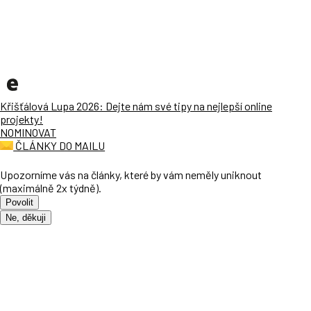
Křišťálová Lupa 2026: Dejte nám své tipy na nejlepší online
projekty!
NOMINOVAT
ČLÁNKY DO MAILU
Upozorníme vás na články, které by vám neměly uniknout
(maximálně 2x týdně).
Povolit
Ne, děkuji