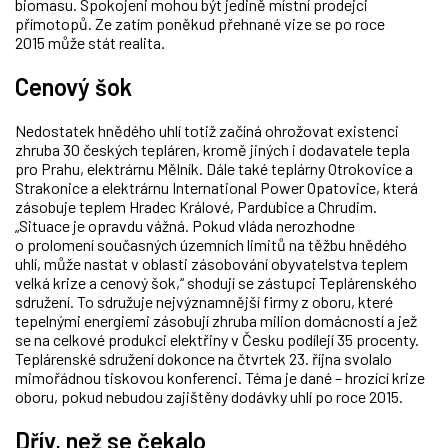
biomasu. Spokojeni mohou být jedině místní prodejci
přímotopů. Ze zatím poněkud přehnané vize se po roce
2015 může stát realita.
Cenový šok
Nedostatek hnědého uhlí totiž začíná ohrožovat existenci
zhruba 30 českých tepláren, kromě jiných i dodavatele tepla
pro Prahu, elektrárnu Mělník. Dále také teplárny Otrokovice a
Strakonice a elektrárnu International Power Opatovice, která
zásobuje teplem Hradec Králové, Pardubice a Chrudim.
„Situace je opravdu vážná. Pokud vláda nerozhodne
o prolomení současných územních limitů na těžbu hnědého
uhlí, může nastat v oblasti zásobování obyvatelstva teplem
velká krize a cenový šok,“ shodují se zástupci Teplárenského
sdružení. To sdružuje nejvýznamnější firmy z oboru, které
tepelnými energiemi zásobují zhruba milion domácností a jež
se na celkové produkci elektřiny v Česku podílejí 35 procenty.
Teplárenské sdružení dokonce na čtvrtek 23. října svolalo
mimořádnou tiskovou konferenci. Téma je dané – hrozící krize
oboru, pokud nebudou zajištěny dodávky uhlí po roce 2015.
Dřív, než se čekalo