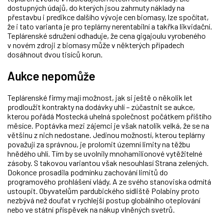
dostupných údajů, do kterých jsou zahrnuty náklady na
přestavbu i predikce dalšího vývoje cen biomasy, lze spočítat,
že i tato varianta je pro teplárny nerentabilní a takřka likvidační.
Teplárenské sdružení odhaduje, že cena gigajoulu vyrobeného
v novém zdroji z biomasy může v některých případech
dosáhnout dvou tisíců korun.
Aukce nepomůže
Teplárenské firmy mají možnost, jak si ještě o několik let
prodloužit kontrakty na dodávky uhlí – zúčastnit se aukce,
kterou pořádá Mostecká uhelná společnost počátkem příštího
měsíce. Poptávka mezi zájemci je však natolik velká, že se na
většinu z nich nedostane. Jedinou možností, kterou teplárny
považují za správnou, je prolomit územní limity na těžbu
hnědého uhlí. Tím by se uvolnily mnohamilionové vytěžitelné
zásoby. S takovou variantou však nesouhlasí Strana zelených.
Dokonce prosadila podmínku zachování limitů do
programového prohlášení vlády. A ze svého stanoviska odmítá
ustoupit. Obyvatelům pardubického sídliště Polabiny proto
nezbývá než doufat v rychlejší postup globálního oteplování
nebo ve státní příspěvek na nákup vlněných svetrů.