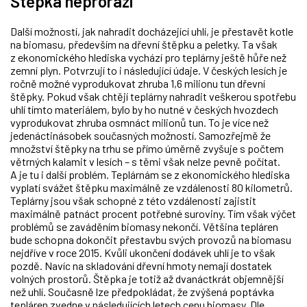
Štěpka neprorazí
Další možností, jak nahradit docházející uhlí, je přestavět kotle
na biomasu, především na dřevní štěpku a peletky. Ta však
z ekonomického hlediska vychází pro teplárny ještě hůře než
zemní plyn. Potvrzují to i následující údaje. V českých lesích je
ročně možné vyprodukovat zhruba 1,6 milionu tun dřevní
štěpky. Pokud však chtějí teplárny nahradit veškerou spotřebu
uhlí tímto materiálem, bylo by ho nutné v českých hvozdech
vyprodukovat zhruba osmnáct milionů tun. To je více než
jedenáctinásobek současných možností. Samozřejmě že
množství štěpky na trhu se přímo úměrně zvyšuje s počtem
větrných kalamit v lesích – s těmi však nelze pevně počítat.
A je tu i další problém. Teplárnám se z ekonomického hlediska
vyplatí svážet štěpku maximálně ze vzdálenosti 80 kilometrů.
Teplárny jsou však schopné z této vzdálenosti zajistit
maximálně patnáct procent potřebné suroviny. Tím však výčet
problémů se zaváděním biomasy nekončí. Většina tepláren
bude schopna dokončit přestavbu svých provozů na biomasu
nejdříve v roce 2015. Kvůli ukončení dodávek uhlí je to však
pozdě. Navíc na skladování dřevní hmoty nemají dostatek
volných prostorů. Štěpka je totiž až dvanáctkrát objemnější
než uhlí. Současně lze předpokládat, že zvýšená poptávka
tepláren zvedne v následujících letech cenu biomasy. Dle