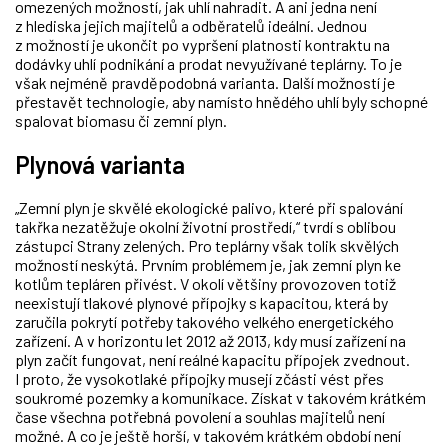
omezených možností, jak uhlí nahradit. A ani jedna není
z hlediska jejich majitelů a odběratelů ideální. Jednou
z možností je ukončit po vypršení platnosti kontraktu na
dodávky uhlí podnikání a prodat nevyužívané teplárny. To je
však nejméně pravděpodobná varianta. Další možností je
přestavět technologie, aby namísto hnědého uhlí byly schopné
spalovat biomasu či zemní plyn.
Plynová varianta
„Zemní plyn je skvělé ekologické palivo, které při spalování
takřka nezatěžuje okolní životní prostředí,“ tvrdí s oblibou
zástupci Strany zelených. Pro teplárny však tolik skvělých
možností neskýtá. Prvním problémem je, jak zemní plyn ke
kotlům tepláren přivést. V okolí většiny provozoven totiž
neexistují tlakové plynové přípojky s kapacitou, která by
zaručila pokrytí potřeby takového velkého energetického
zařízení. A v horizontu let 2012 až 2013, kdy musí zařízení na
plyn začít fungovat, není reálné kapacitu přípojek zvednout.
I proto, že vysokotlaké přípojky musejí zčásti vést přes
soukromé pozemky a komunikace. Získat v takovém krátkém
čase všechna potřebná povolení a souhlas majitelů není
možné. A co je ještě horší, v takovém krátkém období není