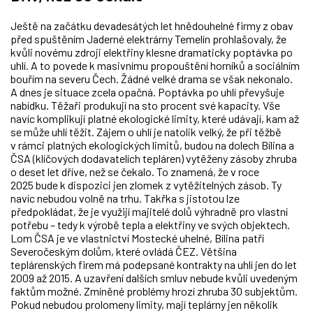
Ještě na začátku devadesátých let hnědouhelné firmy z obav
před spuštěním Jaderné elektrárny Temelín prohlašovaly, že
kvůli novému zdroji elektřiny klesne dramaticky poptávka po
uhlí. A to povede k masivnímu propouštění horníků a sociálním
bouřím na severu Čech. Žádné velké drama se však nekonalo.
A dnes je situace zcela opačná. Poptávka po uhlí převyšuje
nabídku. Těžaři produkují na sto procent své kapacity. Vše
navíc komplikují platné ekologické limity, které udávají, kam až
se může uhlí těžit. Zájem o uhlí je natolik velký, že při těžbě
v rámci platných ekologických limitů, budou na dolech Bílina a
ČSA (klíčových dodavatelích tepláren) vytěženy zásoby zhruba
o deset let dříve, než se čekalo. To znamená, že v roce
2025 bude k dispozici jen zlomek z vytěžitelných zásob. Ty
navíc nebudou volně na trhu. Takřka s jistotou lze
předpokládat, že je využijí majitelé dolů výhradně pro vlastní
potřebu – tedy k výrobě tepla a elektřiny ve svých objektech.
Lom ČSA je ve vlastnictví Mostecké uhelné, Bílina patří
Severočeským dolům, které ovládá ČEZ. Většina
teplárenských firem má podepsané kontrakty na uhlí jen do let
2009 až 2015. A uzavření dalších smluv nebude kvůli uvedeným
faktům možné. Zmíněné problémy hrozí zhruba 30 subjektům.
Pokud nebudou prolomeny limity, mají teplárny jen několik