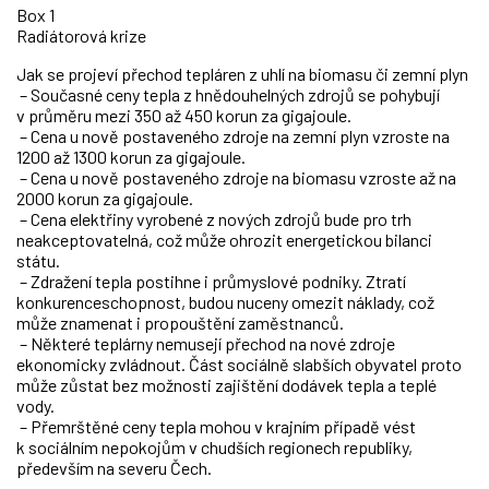
Box 1
Radiátorová krize
Jak se projeví přechod tepláren z uhlí na biomasu či zemní plyn
– Současné ceny tepla z hnědouhelných zdrojů se pohybují
v průměru mezi 350 až 450 korun za gigajoule.
– Cena u nově postaveného zdroje na zemní plyn vzroste na
1200 až 1300 korun za gigajoule.
– Cena u nově postaveného zdroje na biomasu vzroste až na
2000 korun za gigajoule.
– Cena elektřiny vyrobené z nových zdrojů bude pro trh
neakceptovatelná, což může ohrozit energetickou bilanci
státu.
– Zdražení tepla postihne i průmyslové podniky. Ztratí
konkurenceschopnost, budou nuceny omezit náklady, což
může znamenat i propouštění zaměstnanců.
– Některé teplárny nemusejí přechod na nové zdroje
ekonomicky zvládnout. Část sociálně slabších obyvatel proto
může zůstat bez možnosti zajištění dodávek tepla a teplé
vody.
– Přemrštěné ceny tepla mohou v krajním případě vést
k sociálním nepokojům v chudších regionech republiky,
především na severu Čech.