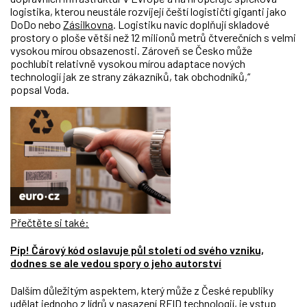
logistika, kterou neustále rozvíjejí čeští logističtí giganti jako
DoDo nebo
Zásilkovna
. Logistiku navíc doplňují skladové
prostory o ploše větší než 12 milionů metrů čtverečních s velmi
vysokou mírou obsazenosti. Zároveň se Česko může
pochlubit relativně vysokou mírou adaptace nových
technologií jak ze strany zákazníků, tak obchodníků,“
popsal Voda.
Přečtěte si také:
Píp! Čárový kód oslavuje půl století od svého vzniku,
dodnes se ale vedou spory o jeho autorství
Dalším důležitým aspektem, který může z České republiky
udělat jednoho z lídrů v nasazení RFID technologií, je vstup