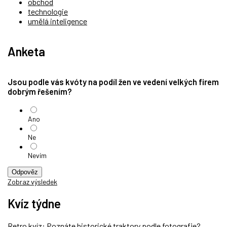
obchod
technologie
umělá inteligence
Anketa
Jsou podle vás kvóty na podíl žen ve vedení velkých firem
dobrým řešením?
Ano
Ne
Nevím
Odpověz
Zobraz výsledek
Kvíz týdne
Retro kvíz: Poznáte historické traktory podle fotografie?