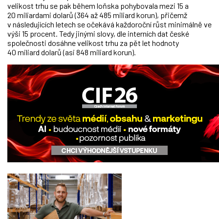
velikost trhu se pak během loňska pohybovala mezi 15 a
20 miliardami dolarů (364 až 485 miliard korun), přičemž
v následujících letech se očekává každoroční růst minimálně ve
výši 15 procent. Tedy jinými slovy, dle interních dat české
společnosti dosáhne velikost trhu za pět let hodnoty
40 miliard dolarů (asi 848 miliard korun).