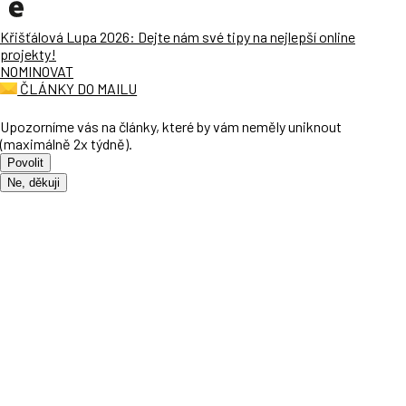
Křišťálová Lupa 2026: Dejte nám své tipy na nejlepší online
projekty!
NOMINOVAT
ČLÁNKY DO MAILU
Upozorníme vás na články, které by vám neměly uniknout
(maximálně 2x týdně).
Povolit
Ne, děkuji