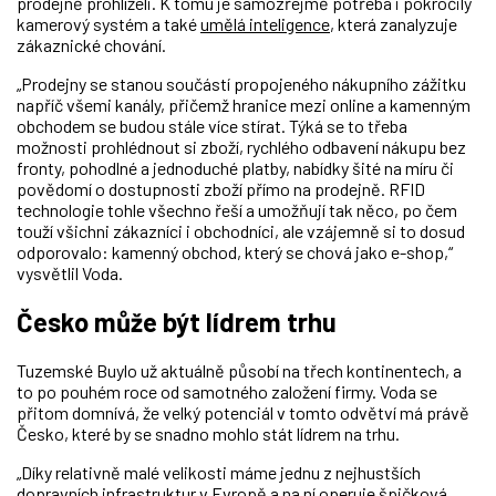
prodejně prohlíželi. K tomu je samozřejmě potřeba i pokročilý
kamerový systém a také
umělá inteligence
, která zanalyzuje
zákaznické chování.
„Prodejny se stanou součástí propojeného nákupního zážitku
napříč všemi kanály, přičemž hranice mezi online a kamenným
obchodem se budou stále více stírat. Týká se to třeba
možnosti prohlédnout si zboží, rychlého odbavení nákupu bez
fronty, pohodlné a jednoduché platby, nabídky šité na míru či
povědomí o dostupnosti zboží přímo na prodejně. RFID
technologie tohle všechno řeší a umožňují tak něco, po čem
touží všichni zákazníci i obchodníci, ale vzájemně si to dosud
odporovalo: kamenný obchod, který se chová jako e-shop,“
vysvětlil Voda.
Česko může být lídrem trhu
Tuzemské Buylo už aktuálně působí na třech kontinentech, a
to po pouhém roce od samotného založení firmy. Voda se
přitom domnívá, že velký potenciál v tomto odvětví má právě
Česko, které by se snadno mohlo stát lídrem na trhu.
„Díky relativně malé velikosti máme jednu z nejhustších
dopravních infrastruktur v Evropě a na ní operuje špičková