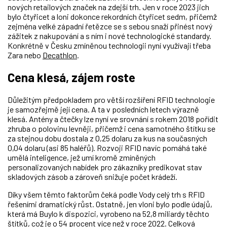
nových retailových značek na zdejší trh. Jen v roce 2023 jich
bylo čtyřicet a loni dokonce rekordních čtyřicet sedm, přičemž
zejména velké západní řetězce se s sebou snaží přinést nový
zážitek z nakupování a s ním i nové technologické standardy.
Konkrétně v Česku zmíněnou technologii nyní využívají třeba
Zara nebo
Decathlon
.
Cena klesá, zájem roste
Důležitým předpokladem pro větší rozšíření RFID technologie
je samozřejmě její cena. A ta v posledních letech výrazně
klesá. Antény a čtečky lze nyní ve srovnání s rokem 2018 pořídit
zhruba o polovinu levněji, přičemž i cena samotného štítku se
za stejnou dobu dostala z 0,25 dolaru za kus na současných
0,04 dolaru (asi 85 haléřů). Rozvoji RFID navíc pomáhá také
umělá inteligence, jež umí kromě zmíněných
personalizovaných nabídek pro zákazníky predikovat stav
skladových zásob a zároveň snižuje počet krádeží.
Díky všem těmto faktorům čeká podle Vody celý trh s RFID
řešeními dramatický růst. Ostatně, jen vloni bylo podle údajů,
která má Buylo k dispozici, vyrobeno na 52,8 miliardy těchto
štítků, což je o 54 procent více než v roce 2022. Celková