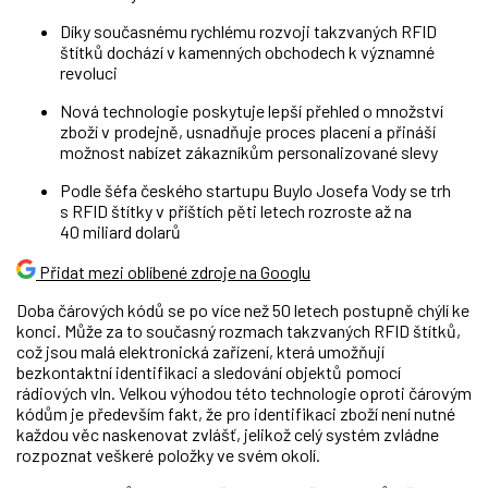
Díky současnému rychlému rozvoji takzvaných RFID
štítků dochází v kamenných obchodech k významné
revoluci
Nová technologie poskytuje lepší přehled o množství
zboží v prodejně, usnadňuje proces placení a přináší
možnost nabízet zákazníkům personalizované slevy
Podle šéfa českého startupu Buylo Josefa Vody se trh
s RFID štítky v příštích pěti letech rozroste až na
40 miliard dolarů
Přidat mezi oblíbené zdroje na Googlu
Doba čárových kódů se po více než 50 letech postupně chýlí ke
konci. Může za to současný rozmach takzvaných RFID štítků,
což jsou malá elektronická zařízení, která umožňují
bezkontaktní identifikaci a sledování objektů pomocí
rádiových vln. Velkou výhodou této technologie oproti čárovým
kódům je především fakt, že pro identifikaci zboží není nutné
každou věc naskenovat zvlášť, jelikož celý systém zvládne
rozpoznat veškeré položky ve svém okolí.