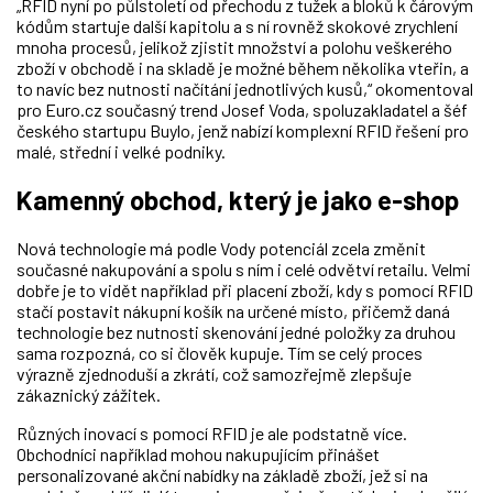
„RFID nyní po půlstoletí od přechodu z tužek a bloků k čárovým
kódům startuje další kapitolu a s ní rovněž skokové zrychlení
mnoha procesů, jelikož zjistit množství a polohu veškerého
zboží v obchodě i na skladě je možné během několika vteřin, a
to navíc bez nutnosti načítání jednotlivých kusů,“ okomentoval
pro Euro.cz současný trend Josef Voda, spoluzakladatel a šéf
českého startupu Buylo, jenž nabízí komplexní RFID řešení pro
malé, střední i velké podniky.
Kamenný obchod, který je jako e-shop
Nová technologie má podle Vody potenciál zcela změnit
současné nakupování a spolu s ním i celé odvětví retailu. Velmi
dobře je to vidět například při placení zboží, kdy s pomocí RFID
stačí postavit nákupní košík na určené místo, přičemž daná
technologie bez nutnosti skenování jedné položky za druhou
sama rozpozná, co si člověk kupuje. Tím se celý proces
výrazně zjednoduší a zkrátí, což samozřejmě zlepšuje
zákaznický zážitek.
Různých inovací s pomocí RFID je ale podstatně více.
Obchodníci například mohou nakupujícím přinášet
personalizované akční nabídky na základě zboží, jež si na