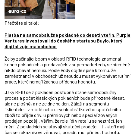
Přečtěte si také:
Platba na samoobslužné pokladně do deseti vteřin. Purple
Ventures investovali do českého startupu Buylo, který
digitalizuje maloobchod
Že by začínající boom v oblasti RFID technologie znamenal
konec pokladních a prodavaček v supermarketech, se nicméně
nikdo obávat nemusí. P
odle Vody dojde spíše k tomu, že
zaměstnanci v obchodech už nebudou muset vykonávat rutinní
práce, které nemají žádnou přidanou hodnotu.
„Díky RFID se z pokladen postupně stane samoobslužný
proces a počet klasických pokladních bude přirozeně klesat,
ale ne plošně, a ne ze dne na den. Záleží na segmentu
i klientele – v módě nebo u rychloobrátkového spotřebního
zboží to přijde dřív, u prémiových nebo specializovaných
prodejen později. Věřím, že role lidí v retailu se neztrácí, jen
mění. Z pokladních se stávají skuteční prodejci – ti, kteří mají
čas se zákazníkovi věnovat, poradit mu, přinést hodnotu.