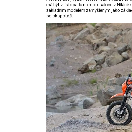
má být v listopadu na motosalonu v Miláně s
základním modelem zamýšleným jako základ p
polokapotáží.