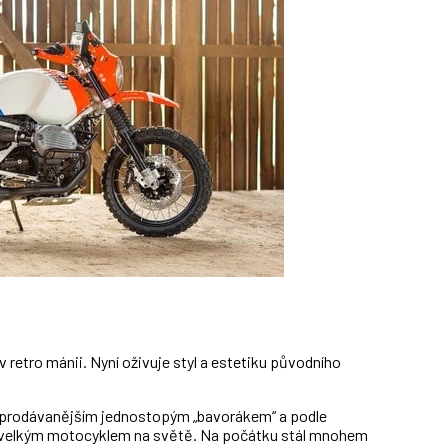
retro mánii. Nyní oživuje styl a estetiku původního
ejprodávanějším jednostopým „bavorákem“ a podle
 velkým motocyklem na světě. Na počátku stál mnohem