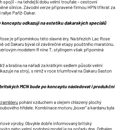
 spojil – na tehdejší dobu velmi troufale – cestovní
né silnice. Závodní verze připravené firmou HPN třikrát za
rallye Paříž-Dakar.
y konceptu odkazují na estetiku dakarských speciálů
se je připomínkou této slavné éry. Na březích Lac Rose
ě od Dakaru býval cíl závěrečné etapy pouštního maratónu.
sériovým modelem R nine T, stylingem však připomíná
drž a brašna na nářadí za krátkým sedlem působí velmi
kazuje na stroj, s nímž v roce triumfoval na Dakaru Gaston
britských MCN bude po konceptu následovat i produkční
crambleru
pohání vzduchem a olejem chlazený plochý
kloubového hřídele. Kombinace motoru „boxer“ a kardanu byla
iové výroby. Obvykle dobře informovaný britský
ovýto nebo velmi podobný model je na pořadu dne. Odhalen