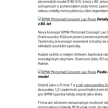
skromnější model R 80 G/S, který v 80. letech
schopnosti s potenciálem jízdy mimo zpevně
sebou ovládly motocyklovou část legendární 
Detail
z 80. let
Nový koncept BMW Motorrad Concept Lac Ro
(francouzsky Růžové jezero) severovýchodn
Technicky je koncept víceméně totožný se 
někdejší soutěžní speciály.
Kulaté světlo s malým štítkem, bachratá ná
nostalgickým dojmem. Startovní číslo 101 od
Rahier.
Podle 
model
Stejně jako u R nine T a
z něj odvozeného S
dvouválec 1,2 l zadní kolo prostřednictvím 
pro BMW typická tehdy stejně jako dnes.
Firma ani slůvkem nenaznačuje možnost sér
motocyklový týdeník MCN však tvrdí, že tak