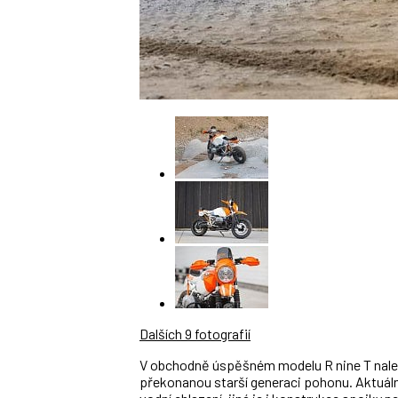
Dalších 9 fotografií
V obchodně úspěšném modelu R nine T nalez
překonanou starší generaci pohonu. Aktuáln