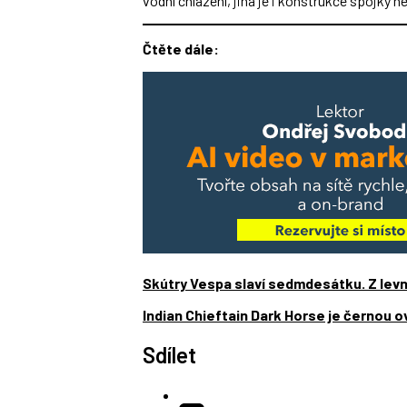
vodní chlazení, jiná je i konstrukce spojky 
Čtěte dále:
Skútry Vespa slaví sedmdesátku. Z lev
Indian Chieftain Dark Horse je černou o
Sdílet