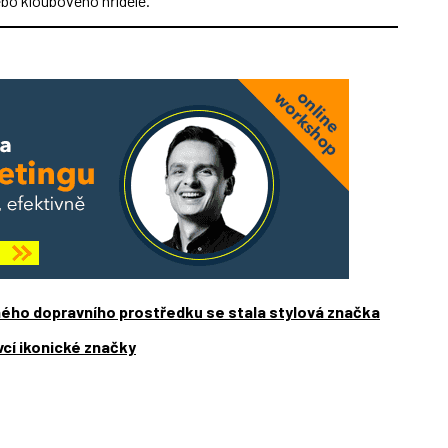
nebo kloubového hřídele.
ného dopravního prostředku se stala stylová značka
vcí ikonické značky