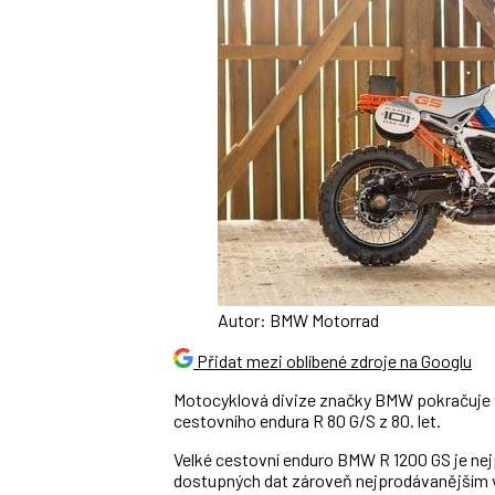
Autor: BMW Motorrad
Přidat mezi oblíbené zdroje na Googlu
Motocyklová divize značky BMW pokračuje v 
cestovního endura R 80 G/S z 80. let.
Velké cestovní enduro BMW R 1200 GS je n
dostupných dat zároveň nejprodávanějším