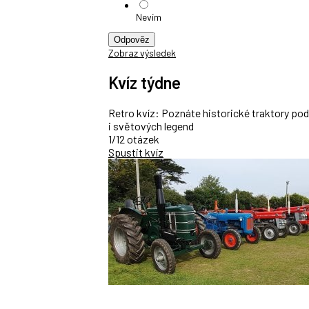
Nevím
Odpověz
Zobraz výsledek
Kvíz týdne
Retro kvíz: Poznáte historické traktory po
i světových legend
1/12 otázek
Spustit kvíz