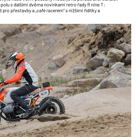
polu s dalšími dvěma novinkami retro řady R nine T:
ro přestavby a „café racerem“ s nižšími řídítky a