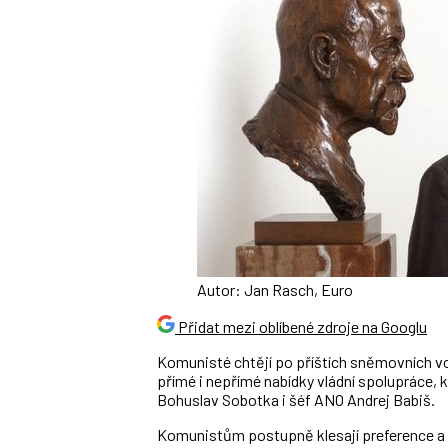
Autor: Jan Rasch, Euro
Přidat mezi oblíbené zdroje na Googlu
Komunisté chtějí po příštích sněmovních vo
přímé i nepřímé nabídky vládní spolupráce,
Bohuslav Sobotka i šéf ANO Andrej Babiš.
Komunistům postupně klesají preference a st