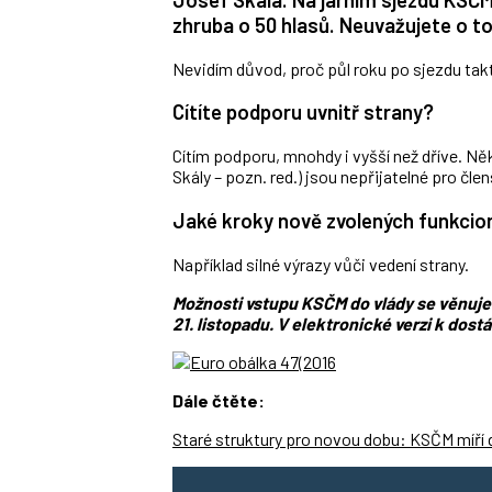
zhruba o 50 hlasů. Neuvažujete o t
Nevidím důvod, proč půl roku po sjezdu tak
Cítíte podporu uvnitř strany?
Cítím podporu, mnohdy i vyšší než dříve. N
Skály – pozn. red.) jsou nepřijatelné pro člen
Jaké kroky nově zvolených funkcio
Například silné výrazy vůči vedení strany.
Možnosti vstupu KSČM do vlády se věnuje 
21. listopadu. V elektronické verzi k dost
Dále čtěte:
Staré struktury pro novou dobu: KSČM míří 