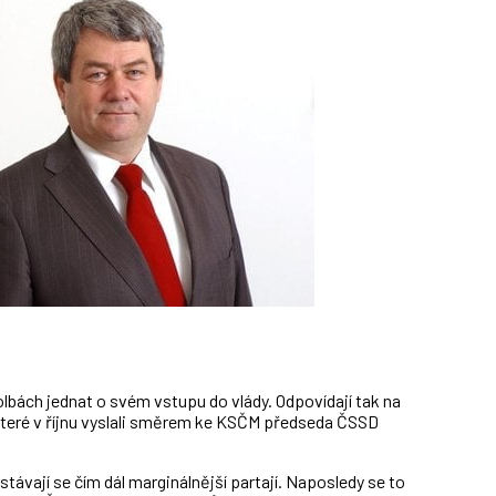
lbách jednat o svém vstupu do vlády. Odpovídají tak na
 které v říjnu vyslali směrem ke KSČM předseda ČSSD
ávají se čím dál marginálnější partají. Naposledy se to