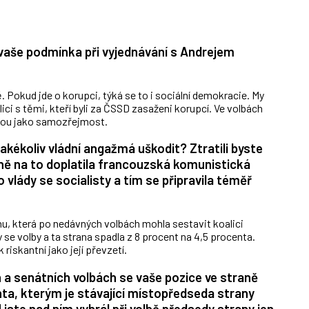
 vaše podmínka při vyjednávání s Andrejem
Pokud jde o korupci, týká se to i sociální demokracie. My
lici s těmi, kteří byli za ČSSD zasaženi korupcí. Ve volbách
erou jako samozřejmost.
akékoliv vládní angažmá uškodit? Ztratili byste
ně na to doplatila francouzská komunistická
o vlády se socialisty a tím se připravila téměř
u, která po nedávných volbách mohla sestavit koalici
 se volby a ta strana spadla z 8 procent na 4,5 procenta.
iskantní jako její převzetí.
 a senátních volbách se vaše pozice ve straně
nta, kterým je stávající místopředseda strany
jste nad ním vyhrál při volbě předsedy strany jen