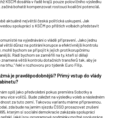
nichž KSČM dosáhla v řadě krajů pouze polovičního výsledku
šak začíná bohatě kompenzovat rostoucí koaliční potenciál,
obě aktuálně největší česká politická uskupení. Jak
i dovedou spolupráci s KSČM po příštích volbách představit
omunisté na vyjednávání o vládě připraveni. Jako jednu
 větší důraz na potírání korupce a efektivnější kontrolu
, mohli bychom se připojit k jejich protikorupčnímu
í. Rádi bychom se zaměřili na ty, kteří si dělají
o znamená větší kontrolu dotačních transferů tak, aby je
na trhu,“ řekl v rozhovoru pro týdeník Euro Filip.
žmá je pravděpodobnější? Přímý vstup do vlády
abinetu?
nímám spíš jako předvolební pokus premiéra Sobotky a
anu více voličů. Bude záležet na výsledku voleb a následném
ědnost za tuto zemi. Takovou variantu máme připravenou.
dal, zda bude na jarním sjezdu ČSSD prosazovat zrušení
95, kterým si sociální demokracie zakázala spolupráci
iš neřekl, jaké jsou programové podmínky možné spolupráce