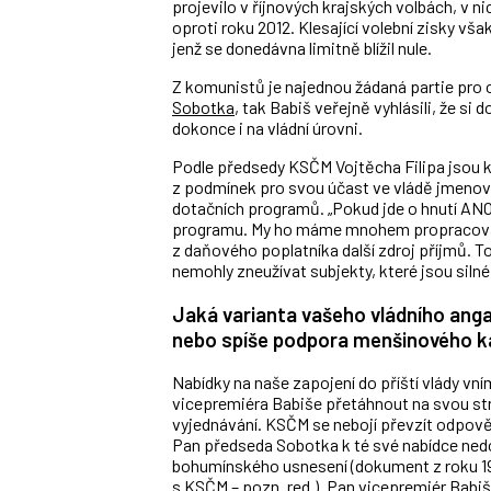
projevilo v říjnových krajských volbách, v 
oproti roku 2012. Klesající volební zisky v
jenž se donedávna limitně blížil nule.
Z komunistů je najednou žádaná partie pro 
Sobotka
, tak Babiš veřejně vyhlásili, že s
dokonce i na vládní úrovni.
Podle předsedy KSČM Vojtěcha Filipa jsou k
z podmínek pro svou účast ve vládě jmenoval
dotačních programů. „Pokud jde o hnutí ANO
programu. My ho máme mnohem propracovanějš
z daňového poplatníka další zdroj příjmů. T
nemohly zneužívat subjekty, které jsou silné 
Jaká varianta vašeho vládního anga
nebo spíše podpora menšinového k
Nabídky na naše zapojení do příští vlády v
vicepremiéra Babiše přetáhnout na svou str
vyjednávání. KSČM se nebojí převzít odpov
Pan předseda Sobotka k té své nabídce nedo
bohumínského usnesení (dokument z roku 19
s KSČM – pozn. red.). Pan vicepremiér Bab