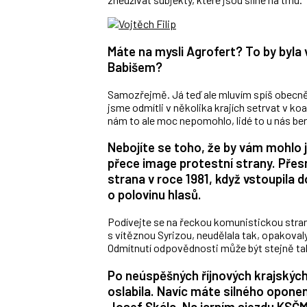
Máte na mysli Agrofert? To by byla
Babišem?
Samozřejmě. Já teď ale mluvím spíš obecně. 
jsme odmítli v několika krajích setrvat v koa
nám to ale moc nepomohlo, lidé to u nás b
Nebojíte se toho, že by vám mohlo j
přece image protestní strany. Přes
strana v roce 1981, když vstoupila d
o polovinu hlasů.
Podívejte se na řeckou komunistickou stran
s vítěznou Syrizou, neudělala tak, opakovaly
Odmítnutí odpovědnosti může být stejně tak r
Po neúspěšných říjnových krajských
oslabila. Navíc máte silného opone
Josef Skála. Na jarním sjezdu KSČM 