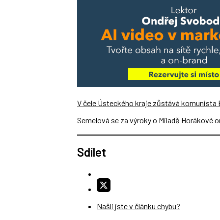
V čele Ústeckého kraje zůstává komunista
Semelová se za výroky o Miladě Horákové 
Sdílet
Našli jste v článku chybu?