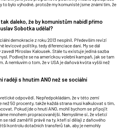
by to bylo výhodné, protože my komunisté jsme známí tím, že
 tak daleko, že by komunistům nabídl přímo
ohuslav Sobotka udělal?
iální demokracie z roku 2013 nesplnil. Především revizi
né levicové politiky, tedy diferenciace daní. My se dál
avedl Miroslav Kalousek. Stále tu existuje jediná sazba
mysl. Podívejte se na americkou volební kampaň, jak se tam
rem. A nemluvím o tom, že v USA je daňová kvóta vyšší než
i raději s hnutím ANO než se sociální
eoretické odpovědi. Nepředpokládám, že v této zemi
e než 50 procenty, takže každá strana musí kalkulovat s tím,
covat. Pokud jde o hnutí ANO, mohli bychom se připojit
máme mnohem propracovanější. Nemyslíme si, že všetci
 se rádi zaměřili právě na ty, kteří si dělají z daňového
ětší kontrolu dotačních transferů tak, aby je nemohly