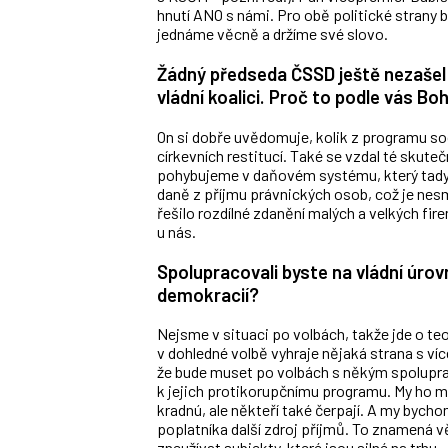
hnutí ANO s námi. Pro obě politické strany 
jednáme věcně a držíme své slovo.
Žádný předseda ČSSD ještě nezašel
vládní koalici. Proč to podle vás B
On si dobře uvědomuje, kolik z programu soc
církevních restitucí. Také se vzdal té skuteč
pohybujeme v daňovém systému, který tady z
daně z příjmu právnických osob, což je nes
řešilo rozdílné zdanění malých a velkých fi
u nás.
Spolupracovali byste na vládní úrovn
demokracií?
Nejsme v situaci po volbách, takže jde o t
v dohledné volbě vyhraje nějaká strana s víc
že bude muset po volbách s někým spolupra
k jejich protikorupčnímu programu. My ho 
kradnú, ale někteří také čerpají. A my bychom
poplatníka další zdroj příjmů. To znamená v
zneužívat subjekty, které jsou silné na trhu.