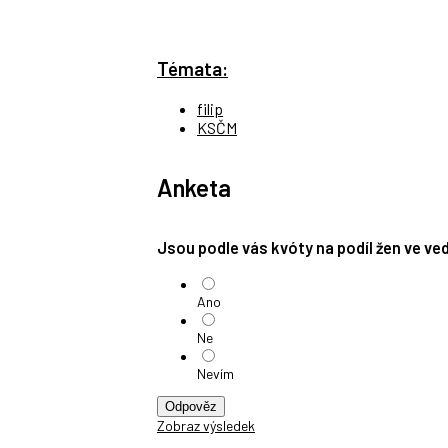
Témata:
filip
KSČM
Anketa
Jsou podle vás kvóty na podíl žen ve v
Ano
Ne
Nevím
Odpověz
Zobraz výsledek