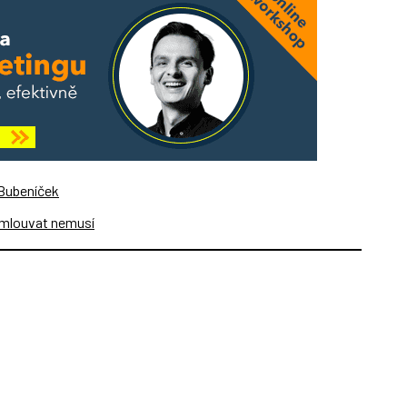
 Bubeníček
omlouvat nemusí