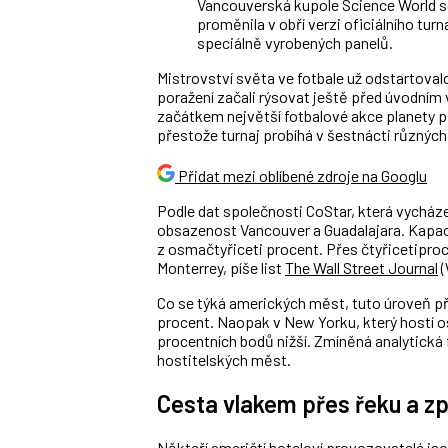
Vancouverská kupole Science World s
proměnila v obří verzi oficiálního tur
speciálně vyrobených panelů.
Mistrovství světa ve fotbale už odstartovalo
poražení začali rýsovat ještě před úvodní
začátkem největší fotbalové akce planety 
přestože turnaj probíhá v šestnácti různých 
Přidat mezi oblíbené zdroje na Googlu
Podle dat společnosti CoStar, která vycházel
obsazenost Vancouver a Guadalajara. Kapaci
z osmačtyřiceti procent. Přes čtyřicetiproc
Monterrey, píše list
The Wall Street Journal
(
Co se týká amerických měst, tuto úroveň př
procent. Naopak v New Yorku, který hostí os
procentních bodů nižší. Zmíněná analytická 
hostitelských měst.
Cesta vlakem přes řeku a zp
Někteří američtí hoteloví provozovatelé js