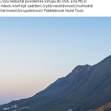
 vízu nedostal povolení ke vstupu do USA, a na MS si
 lidech, kteří byli zadrženi, (vyšší návštěvnosti) rozhodně
itel investiční společnosti Pebblebrook Hotel Trust.