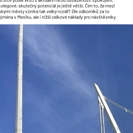
kolegové, skutečný potenciál je ještě větší. Čím to, že mezi
kými městy vzniká tak velký rozdíl? Dle odborníků za to
ejména v Mexiku, ale i nižší celkové náklady pro návštěvníky.