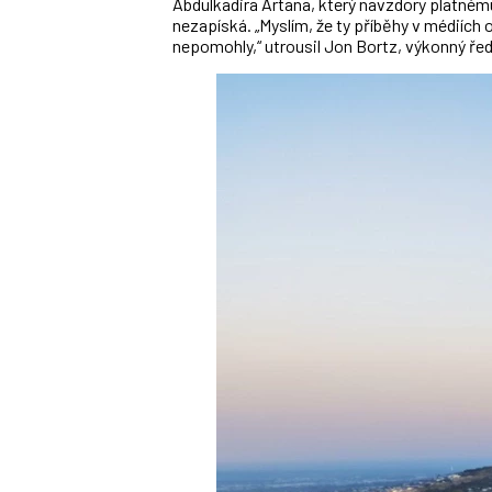
Abdulkadira Artana, který navzdory platnému
nezapíská. „Myslím, že ty příběhy v médiích o
nepomohly,“ utrousil Jon Bortz, výkonný řed