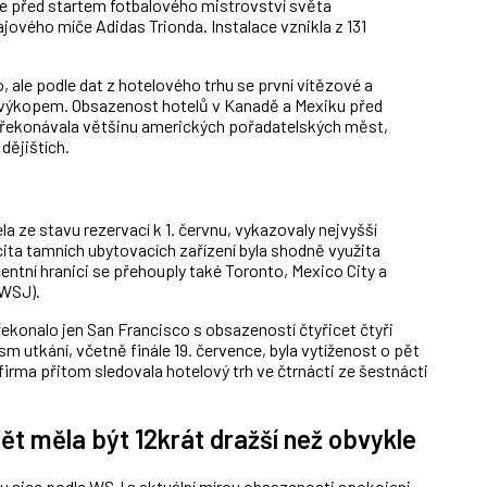
e před startem fotbalového mistrovství světa
najového míče Adidas Trionda. Instalace vznikla z 131
, ale podle dat z hotelového trhu se první vítězové a
m výkopem. Obsazenost hotelů v Kanadě a Mexiku před
překonávala většinu amerických pořadatelských měst,
dějištích.
a ze stavu rezervací k 1. červnu, vykazovaly nejvyšší
ta tamních ubytovacích zařízení byla shodně využita
entní hranici se přehouply také Toronto, Mexico City a
WSJ).
ekonalo jen San Francisco s obsazeností čtyřicet čtyři
m utkání, včetně finále 19. července, byla vytíženost o pět
firma přitom sledovala hotelový trh ve čtrnácti ze šestnácti
ět měla být 12krát dražší než obvykle
ou sice podle WSJ s aktuální mírou obsazenosti spokojeni,