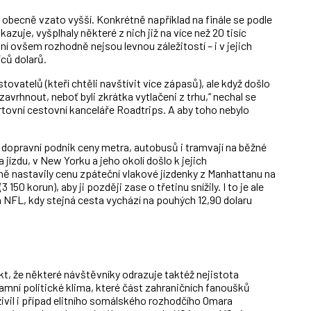
obecně vzato vyšší. Konkrétně například na finále se podle
zuje, vyšplhaly některé z nich již na více než 20 tisíc
ání ovšem rozhodně nejsou levnou záležitostí – i v jejich
ců dolarů.
vatelů (kteří chtěli navštívit více zápasů), ale když došlo
vrhnout, neboť byli zkrátka vytlačeni z trhu,“ nechal se
rtovní cestovní kanceláře Roadtrips. A aby toho nebylo
dopravní podnik ceny metra, autobusů i tramvají na běžné
 jízdu, v New Yorku a jeho okolí došlo k jejich
 nastavily cenu zpáteční vlakové jízdenky z Manhattanu na
150 korun), aby ji později zase o třetinu snížily. I to je ale
 NFL, kdy stejná cesta vychází na pouhých 12,90 dolaru
kt, že některé návštěvníky odrazuje taktéž nejistota
mní politické klima, které část zahraničních fanoušků
ivil i případ elitního somálského rozhodčího Omara