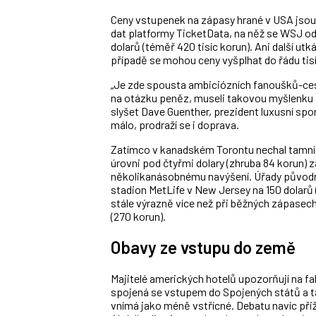
Ceny vstupenek na zápasy hrané v USA jsou 
dat platformy TicketData, na něž se WSJ odka
dolarů (téměř 420 tisíc korun). Ani další utk
případě se mohou ceny vyšplhat do řádu tisí
„Je zde spousta ambiciózních fanoušků-cesto
na otázku peněz, museli takovou myšlenku za
slyšet Dave Guenther, prezident luxusní spo
málo, prodraží se i doprava.
Zatímco v kanadském Torontu nechal tamní 
úrovni pod čtyřmi dolary (zhruba 84 korun) za
několikanásobnému navýšení. Úřady původně
stadion MetLife v New Jersey na 150 dolarů (3 
stále výrazně více než při běžných zápasech
(270 korun).
Obavy ze vstupu do země
Majitelé amerických hotelů upozorňují na fa
spojená se vstupem do Spojených států a ta
vnímá jako méně vstřícné. Debatu navíc přiž