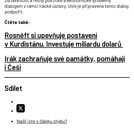
zdrženlivost a řešily politické a ekonomické problémy
dialogem v rámci irácké ústavy. Unie je připravena tento dialog
podpořit.
Čtěte také:
Rosněfť si upevňuje postavení
v Kurdistánu. Investuje miliardu dolarů
Irák zachraňuje své památky, pomáhají
i Češi
Sdílet
Našli jste v článku chybu?