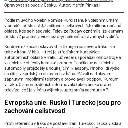
Podle mluvčího volební komise Kurdistánu k volebním urnám
v pondělí přišlo asi 3,3 milionu z celkových 4,5 milionu občanů
oblastí, kde se hlasovalo. Televize Rudaw oznámila, že k urnám
přišlo 72 procent z více než čtyř milionů oprávněných voličů.
Kurdové už začali oslavovat, a to nejen na severu Iráku, ale
také v Íránu. V Irbílu, který je střediskem kurdských
autonomních oblastí v Iráku, už večer uspořádali ohňostroje a
v ulicích se objevily kurdské prapory. Tančilo se na ulicích a
automobily projížděly s houkajícími klaksony. Mnoho lidí vyšlo
do ulic i v kurdských oblastech v Íránu. Mávali nad hlavami
zapnutými mobilními telefony a provolávali podporu Kurdům
v Iráku. O shromážděních informovala také íránská státní
televize, což je v Íránu výjimka, upozornila agentura AP.
Evropská unie, Rusko i Turecko jsou pro
zachování celistvosti
Proti referendu v Iráku se postavil Írán, Turecko, irácká vláda a