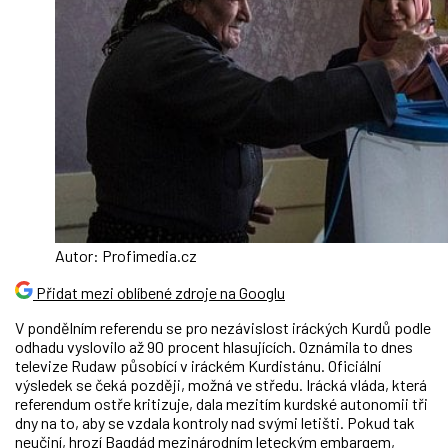
Autor: Profimedia.cz
Přidat mezi oblíbené zdroje na Googlu
V pondělním referendu se pro nezávislost iráckých Kurdů podle
odhadu vyslovilo až 90 procent hlasujících. Oznámila to dnes
televize Rudaw působící v iráckém Kurdistánu. Oficiální
výsledek se čeká později, možná ve středu. Irácká vláda, která
referendum ostře kritizuje, dala mezitím kurdské autonomii tři
dny na to, aby se vzdala kontroly nad svými letišti. Pokud tak
neučiní, hrozí Bagdád mezinárodním leteckým embargem,