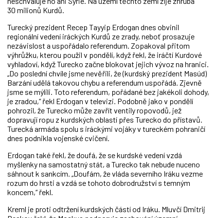
neschvaluje ho ani Sýrie. Na území těchto zemí žije zhruba
30 milionů Kurdů.
Turecký prezident Recep Tayyip Erdogan dnes obvinil
regionální vedení iráckých Kurdů ze zrady, neboť prosazuje
nezávislost a uspořádalo referendum. Zopakoval přitom
výhrůžku, kterou použil v pondělí, když řekl, že iráčtí Kurdové
vyhladoví, když Turecko začne blokovat jejich vývoz na hranici.
„Do poslední chvíle jsme nevěřili, že (kurdský prezident Masúd)
Barzání udělá takovou chybu a referendum uspořádá. Zjevně
jsme se mýlili. Toto referendum, pořádané bez jakékoli dohody,
je zradou,“ řekl Erdogan v televizi. Podobně jako v pondělí
pohrozil, že Turecko může zavřít ventily ropovodů, jež
dopravují ropu z kurdských oblastí přes Turecko do přístavů.
Turecká armáda spolu s iráckými vojáky v tureckém pohraničí
dnes podnikla vojenské cvičení.
Erdogan také řekl, že doufá, že se kurdské vedení vzdá
myšlenky na samostatný stát, a Turecko tak nebude nuceno
sáhnout k sankcím. „Doufám, že vláda severního Iráku vezme
rozum do hrsti a vzdá se tohoto dobrodružství s temným
koncem,“ řekl.
Kreml je proti odtržení kurdských částí od Iráku. Mluvčí Dmitrij