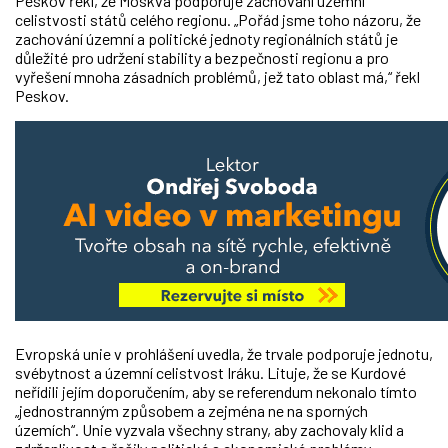
Peskov řekl, že Moskva podporuje zachování územní
celistvosti států celého regionu. „Pořád jsme toho názoru, že
zachování územní a politické jednoty regionálních států je
důležité pro udržení stability a bezpečnosti regionu a pro
vyřešení mnoha zásadních problémů, jež tato oblast má,“ řekl
Peskov.
Evropská unie v prohlášení uvedla, že trvale podporuje jednotu,
svébytnost a územní celistvost Iráku. Lituje, že se Kurdové
neřídili jejím doporučením, aby se referendum nekonalo tímto
„jednostranným způsobem a zejména ne na sporných
územích“. Unie vyzvala všechny strany, aby zachovaly klid a