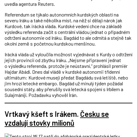
uvedla agentura Reuters.
Referendum se týkalo autonomních kurdských oblastí na
severu Iráku a také několika míst, na něž si dělají nárok jak
Kurdové, tak irácká vláda. Kurdské vedení chce na základě
výsledku referenda začít s centrální vládou jednat o případném
odtržení autonomie od Iráku. Bagdád to ale odmítá a stejně tak
okolní země s početnou kurdskou menšinou.
Irácká vláda už vyloučila možnost vyjednávat s Kurdy o odtržení
jejich provincií od zbytku Iráku. „Nejsme připraveni jednat
o výsledku referenda, protože je neústavní,“ prohlásil premiér
Hajdar Abádí. Dnes dal vládě v kurdské autonomii třídenní
ultimátum: Kurdové musejí předat Bagdádu svá letiště, nebo
jim hrozí letecké embargo. Bagdád už minulý týden požádal
sousední státy, aby přerušily svá letecká spojení s Irbílem a
Sulajmáníjí. Požadavku vyhověl Írán.
Vrtkavý kšeft s Irákem.
Česku se
vzdalují stovky milionů