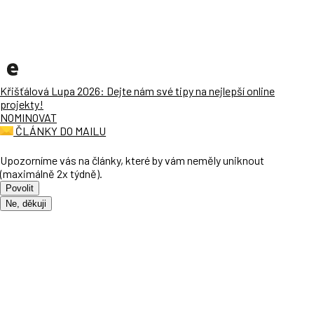
Křišťálová Lupa 2026: Dejte nám své tipy na nejlepší online
projekty!
NOMINOVAT
ČLÁNKY DO MAILU
Upozorníme vás na články, které by vám neměly uniknout
(maximálně 2x týdně).
Povolit
Ne, děkuji