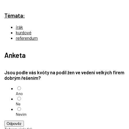
Témata:
irák
kurdové
referendum
Anketa
Jsou podle vás kvóty na podíl žen ve vedení velkých firem
dobrým řešením?
Ano
Ne
Nevím
Odpověz