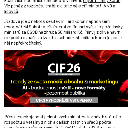
koaličních sociálních demokratů v návrhu
chybí miliardy korun
.
Víc peněz z rozpočtu chtějí ale také někteří ministři ANO a
lidovců
.
„Řádově jde o několik desítek miliard korun napříč všemi
resorty,“ řekl Sobotka. Ministerstvo financí vyčíslilo požadavky
ministrů za ČSSD na zhruba 30 miliard Kč. Pilný již dříve návrh
rozpočtu označil za kvalitní, schodek 50 miliard korun je podle
něj nepřekročitelný.
Přes nespokojenost jednotlivých ministerstev návrh státního
rozpočtu u většiny z nich a dalších státních úřadů počítá
s meziročním růstem výdajů. Největší růst, o 32,6 miliardy