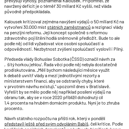
převyšují výnosy, poznamenal Kalousek. Připomněl, že
navržený deficit je o téměř 30 miliard Kč vyšší, než vláda
původně předpokládala.
Kalousek kritizoval zejména navýšení výdajů o 50 miliard Kč na
vytvoření 30.000 míst
státních zaměstnanců
a rezignaci vlády
na penzijní reformu. Její koncept společně s reformou
zdravotního pojištění hodlá sněmovně předložit. Bude to ale
podle něj od lidí vyžadovat více osobní spoluúčasti a
odpovědnosti. Nezbytnost zvýšení spoluúčasti vyslovil i Pilný.
Předseda vlády Bohuslav Sobotka (ČSSD) označil návrh za
‚šitý horkou jehlou‘. Řada věcí podle něj nebyla dostatečně
prodiskutována. „Měli bychom následující měsíce využít
k debatě uvnitř vlády a mezi jednotlivými rezorty a
ministerstvem financí, aby se odstranily chyby, které
v prvotním návrhu existují,“ upozornil dnes v Bratislavě.
Vyřešit by se mělo podle něj například posílení výdajů na
obranu tak, aby se v roce 2020 přiblížil dohodnutý cíl
1,4 procenta na hrubém domácím produktu. Nyní je to zhruba
procento.
Návrh státního rozpočtu na příští rok, který v pondělí
představil ještě před svým odvoláním Babiš
, čelí kritice. Podle