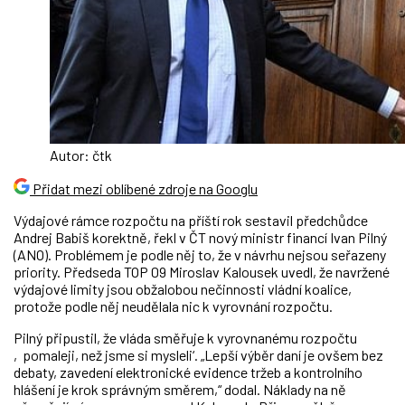
Autor: čtk
Přidat mezi oblíbené zdroje na Googlu
Výdajové rámce rozpočtu na příští rok sestavil předchůdce
Andrej Babiš korektně, řekl v ČT nový ministr financí Ivan Pilný
(ANO). Problémem je podle něj to, že v návrhu nejsou seřazeny
priority. Předseda TOP 09 Miroslav Kalousek uvedl, že navržené
výdajové limity jsou obžalobou nečinnosti vládní koalice,
protože podle něj neudělala nic k vyrovnání rozpočtu.
Pilný připustil, že vláda směřuje k vyrovnanému rozpočtu
‚pomaleji, než jsme si mysleli‘. „Lepší výběr daní je ovšem bez
debaty, zavedení elektronické evidence tržeb a kontrolního
hlášení je krok správným směrem,“ dodal. Náklady na ně