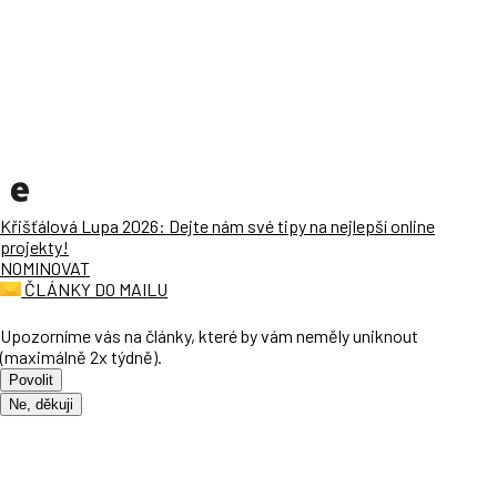
Křišťálová Lupa 2026: Dejte nám své tipy na nejlepší online
projekty!
NOMINOVAT
ČLÁNKY DO MAILU
Upozorníme vás na články, které by vám neměly uniknout
(maximálně 2x týdně).
Povolit
Ne, děkuji