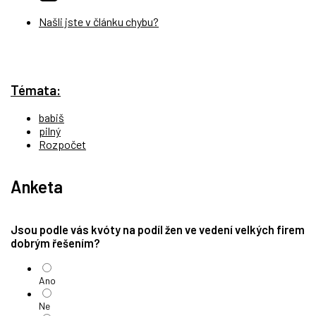
Našli jste v článku chybu?
Témata:
babiš
pilný
Rozpočet
Anketa
Jsou podle vás kvóty na podíl žen ve vedení velkých firem
dobrým řešením?
Ano
Ne