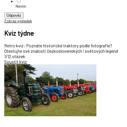
Nevím
Odpověz
Zobraz výsledek
Kvíz týdne
Retro kvíz: Poznáte historické traktory podle fotografie?
Otestujte své znalosti československých i světových legend
1/12 otázek
Spustit kvíz