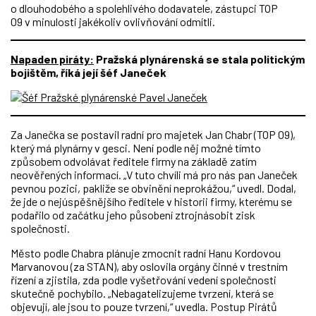
o dlouhodobého a spolehlivého dodavatele, zástupci TOP
09 v minulosti jakékoliv ovlivňování odmítli.
Napaden piráty:
Pražská plynárenská se stala politickým
bojištěm, říká její šéf Janeček
Za Janečka se postavil radní pro majetek Jan Chabr (TOP 09),
který má plynárny v gesci. Není podle něj možné tímto
způsobem odvolávat ředitele firmy na základě zatím
neověřených informací. „V tuto chvíli má pro nás pan Janeček
pevnou pozici, pakliže se obvinění neprokážou,“ uvedl. Dodal,
že jde o nejúspěšnějšího ředitele v historii firmy, kterému se
podařilo od začátku jeho působení ztrojnásobit zisk
společnosti.
Město podle Chabra plánuje zmocnit radní Hanu Kordovou
Marvanovou (za STAN), aby oslovila orgány činné v trestním
řízení a zjistila, zda podle vyšetřování vedení společnosti
skutečně pochybilo. „Nebagatelizujeme tvrzení, která se
objevují, ale jsou to pouze tvrzení,“ uvedla. Postup Pirátů