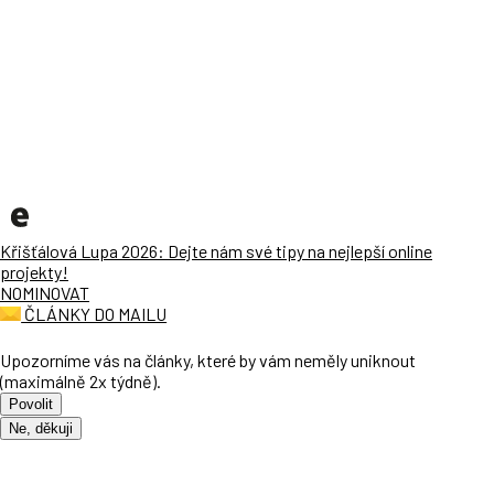
Křišťálová Lupa 2026: Dejte nám své tipy na nejlepší online
projekty!
NOMINOVAT
ČLÁNKY DO MAILU
Upozorníme vás na články, které by vám neměly uniknout
(maximálně 2x týdně).
Povolit
Ne, děkuji