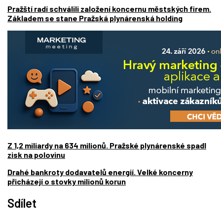
Pražští radí schválili založení koncernu městských firem.
Základem se stane Pražská plynárenská holding
Z 1,2 miliardy na 634 milionů. Pražské plynárenské spadl
zisk na polovinu
Drahé bankroty dodavatelů energií. Velké koncerny
přicházejí o stovky milionů korun
Sdílet