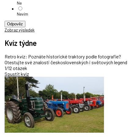
Ne
Nevím
Odpověz
Zobraz výsledek
Kvíz týdne
Retro kvíz: Poznáte historické traktory podle fotografie?
Otestujte své znalosti československých i světových legend
1/12 otázek
Spustit kvíz