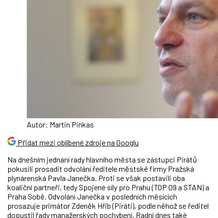
Autor: Martin Pinkas
Přidat mezi oblíbené zdroje na Googlu
Na dnešním jednání rady hlavního města se zástupci Pirátů
pokusili prosadit odvolání ředitele městské firmy Pražská
plynárenská Pavla Janečka. Proti se však postavili oba
koaliční partneři, tedy Spojené síly pro Prahu (TOP 09 a STAN) a
Praha Sobě. Odvolání Janečka v posledních měsících
prosazuje primátor Zdeněk Hřib (Piráti), podle něhož se ředitel
dopustil řady manažerských pochybení. Radní dnes také