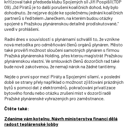
kritizoval také předseda klubu Spojených sil Jiří Pospíšil (TOP
09). „Od Pirátů je to další porušení koaličních dohod, kdy bylo
dohodnuto, že nejprve dojde ke společnému jednání koaličních
partnerů s ředitelem Janečkem, na kterém budou otázky
spojené s Pražskou plynárenskou detailně prodiskutované,“
uvedl v prohlášení.
Radní dnes v souvislosti s plynárnami schválili to, že vznikne
nová metodika pro odměňování členů orgánů plynáren. Město
také prověří možnost sloučení samotných plynáren s firmou
Pražská plynárenská Holding, přes kterou magistrát Pražskou
plynárenskou vlastní. Ve smlouvách členů dozorčích rad také
bude nově zakotvenou, že nemají nárok na žádné tantiémy.
Nejde o první spor mezi Piráty a Spojenými silami, v poslední
době se strany přely například o možnost zjišťování prázdných
bytů s pomocí dat z elektroměrů, pokračování privatizace
bytového fondu nebo otázku zrušení míst v dozorčí radě
Pražské plynárenské vyhrazených pro zaměstnance.
Čtěte také:
Zdaníme vám kotelnu. Návrh ministerstva financí dělá
radost teplárenské lobby