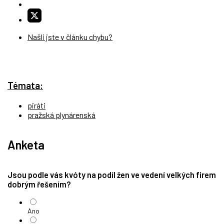
Našli jste v článku chybu?
Témata:
piráti
pražská plynárenská
Anketa
Jsou podle vás kvóty na podíl žen ve vedení velkých firem
dobrým řešením?
Ano