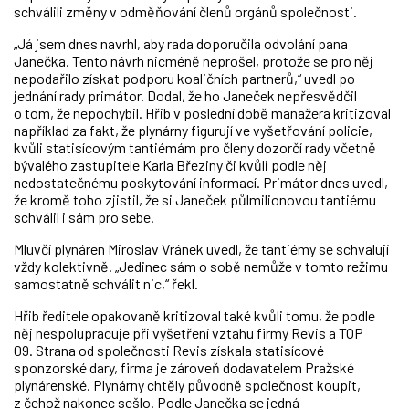
schválili změny v odměňování členů orgánů společnosti.
„Já jsem dnes navrhl, aby rada doporučila odvolání pana
Janečka. Tento návrh nicméně neprošel, protože se pro něj
nepodařilo získat podporu koaličních partnerů,“ uvedl po
jednání rady primátor. Dodal, že ho Janeček nepřesvědčil
o tom, že nepochybil. Hřib v poslední době manažera kritizoval
například za fakt, že plynárny figurují ve vyšetřování policie,
kvůli statisícovým tantiémám pro členy dozorčí rady včetně
bývalého zastupitele Karla Březiny či kvůli podle něj
nedostatečnému poskytování informací. Primátor dnes uvedl,
že kromě toho zjistil, že si Janeček půlmilionovou tantiému
schválil i sám pro sebe.
Mluvčí plynáren Miroslav Vránek uvedl, že tantiémy se schvalují
vždy kolektivně. „Jedinec sám o sobě nemůže v tomto režimu
samostatně schválit nic,“ řekl.
Hřib ředitele opakovaně kritizoval také kvůli tomu, že podle
něj nespolupracuje při vyšetření vztahu firmy Revis a TOP
09. Strana od společnosti Revis získala statisícové
sponzorské dary, firma je zároveň dodavatelem Pražské
plynárenské. Plynárny chtěly původně společnost koupit,
z čehož nakonec sešlo. Podle Janečka se jedná