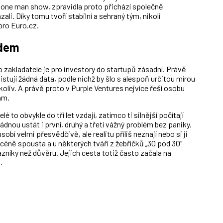
ná one man show, zpravidla proto přichází společně
li. Díky tomu tvoří stabilní a sehraný tým, nikoli
pro Euro.cz.
edem
 zakladatele je pro investory do startupů zásadní. Právě
istují žádná data, podle nichž by šlo s alespoň určitou mírou
ikoliv. A právě proto v Purple Ventures nejvíce řeší osobu
ám.
 to obvykle do tří let vzdají, zatímco ti silnější počítají
ládnou ustát i první, druhý a třetí vážný problém bez paniky.
obí velmi přesvědčivě, ale realitu příliš neznají nebo si ji
scéně spousta a u některých tváří z žebříčků „30 pod 30“
níky než důvěru. Jejich cesta totiž často začala na
.