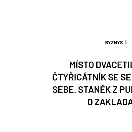
BYZNYS
MÍSTO DVACETI
ČTYŘICÁTNÍK SE S
SEBE. STANĚK Z P
O ZAKLAD