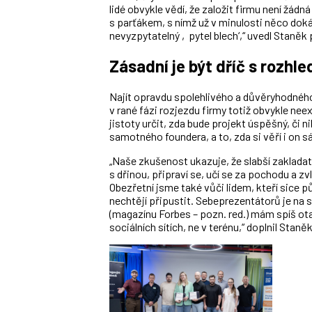
lidé obvykle vědí, že založit firmu není žád
s parťákem, s nímž už v minulosti něco dokáza
nevyzpytatelný ‚pytel blech‘,“ uvedl Staněk 
Zásadní je být dříč s rozhl
Najít opravdu spolehlivého a důvěryhodného
v rané fázi rozjezdu firmy totiž obvykle neex
jistoty určit, zda bude projekt úspěšný, či n
samotného foundera, a to, zda si věří i on s
„Naše zkušenost ukazuje, že slabší zakladatelé
s dřinou, připraví se, učí se za pochodu a zv
Obezřetní jsme také vůči lidem, kteří sice půs
nechtějí připustit. Sebeprezentátorů je na 
(magazínu Forbes
– pozn. red.)
mám spíš otaz
sociálních sítích, ne v terénu,“ doplnil Staněk