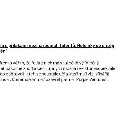
a o přilákání mezinárodních talentů. Helsinky se chtějí
ění
firem a věřím, že řada z nich má skutečně výjimečný
setinásobné zhodnocení, u jiných možná i ve stonásobek, ale
 obětovali, kteří se neustále učí a kteří mají vizi silnější
ounder, kterému věříme,“ uzavřel partner Purple Ventures.