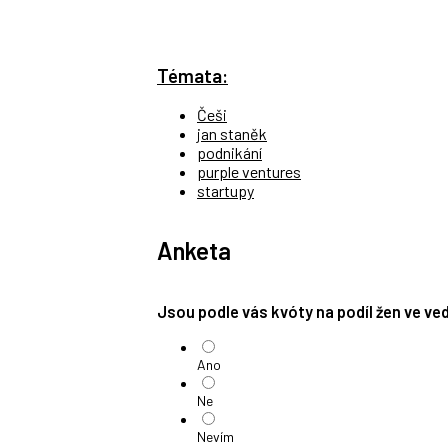
Témata:
Češi
jan staněk
podnikání
purple ventures
startupy
Anketa
Jsou podle vás kvóty na podíl žen ve v
Ano
Ne
Nevím