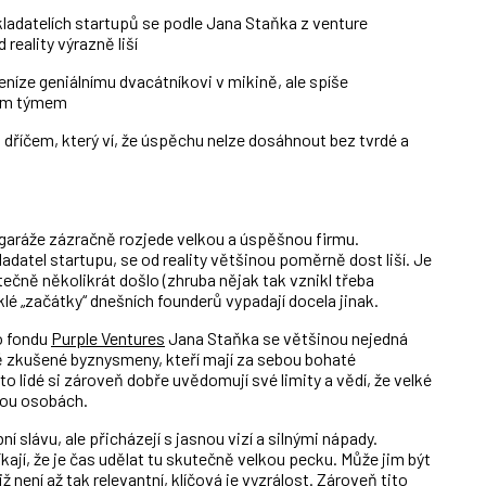
ladatelích startupů se podle Jana Staňka z venture
 reality
výrazně liší
eníze geniálnímu dvacátníkovi v mikině, ale spíše
ým týmem
 dříčem, který ví, že úspěchu nelze dosáhnout bez tvrdé a
é garáže zázračně rozjede velkou a úspěšnou firmu.
ladatel startupu, se od reality většinou poměrně dost liší. Je
čně několikrát došlo (zhruba nějak tak vznikl třeba
yklé „začátky“ dnešních founderů vypadají docela jinak.
o fondu
Purple Ventures
Jana Staňka se většinou nejedná
ě zkušené byznysmeny, kteří mají za sebou bohaté
to lidé si zároveň dobře uvědomují své limity a vědí, že velké
vou osobách.
ní slávu, ale přicházejí s jasnou vizí a silnými nápady.
íkají, že je čas udělat tu skutečně velkou pecku. Může jim být
ž není až tak relevantní, klíčová je vyzrálost. Zároveň tito