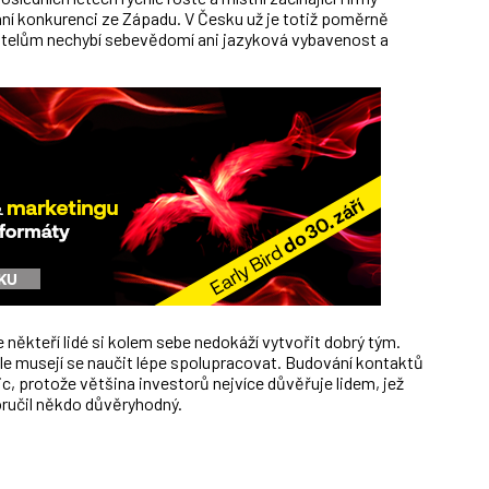
ní konkurenci ze Západu. V Česku už je totiž poměrně
telům nechybí sebevědomí ani jazyková vybavenost a
ěkteří lidé si kolem sebe nedokáží vytvořit dobrý tým.
ale musejí se naučit lépe spolupracovat. Budování kontaktů
c, protože většina investorů nejvíce důvěřuje lidem, jež
poručil někdo důvěryhodný.