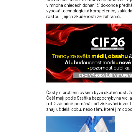
v mnoha ohledech dohání či dokonce předhá
vysoká technologická kompetence, zaklada
rostou i jejich zkušenosti ze zahraničí.
Častým problém ovšem bývá skutečnost, že n
Češi mají podle Staňka bezpochyby na víc, 
totiž zásadně pomáhá i při získávání investi
znají už delší dobu, nebo těm, které jim do