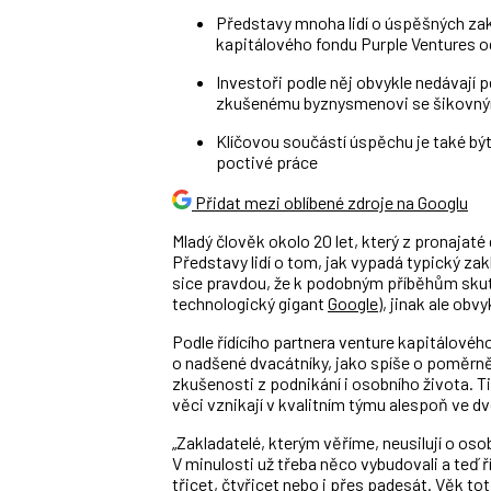
Představy mnoha lidí o úspěšných zak
kapitálového fondu Purple Ventures od
Investoři podle něj obvykle nedávají p
zkušenému byznysmenovi se šikovn
Klíčovou součástí úspěchu je také být
poctivé práce
Přidat mezi oblíbené zdroje na Googlu
Mladý člověk okolo 20 let, který z pronajat
Představy lidí o tom, jak vypadá typický zak
sice pravdou, že k podobným příběhům skute
technologický gigant
Google
), jinak ale obv
Podle řídícího partnera venture kapitálovéh
o nadšené dvacátníky, jako spíše o poměrn
zkušenosti z podnikání i osobního života. Ti
věci vznikají v kvalitním týmu alespoň ve d
„Zakladatelé, kterým věříme, neusilují o osob
V minulosti už třeba něco vybudovali a teď ř
třicet, čtyřicet nebo i přes padesát. Věk toti