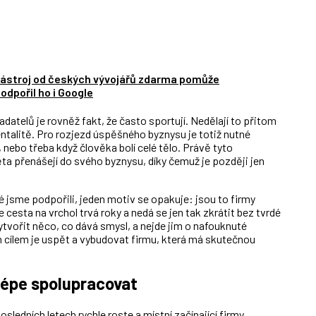
 nástroj od českých vývojářů zdarma pomůže
odpořil ho i Google
atelů je rovněž fakt, že často sportují. Nedělají to přitom
entalitě. Pro rozjezd úspěšného byznysu je totiž nutné
 nebo třeba když člověka bolí celé tělo. Právě tyto
ěta přenášejí do svého byznysu, díky čemuž je později jen
ré jsme podpořili, jeden motiv se opakuje: jsou to firmy
e cesta na vrchol trvá roky a nedá se jen tak zkrátit bez tvrdé
vytvořit něco, co dává smysl, a nejde jim o nafouknuté
ch cílem je uspět a vybudovat firmu, která má skutečnou
 lépe spolupracovat
ledních letech rychle roste a místní začínající firmy