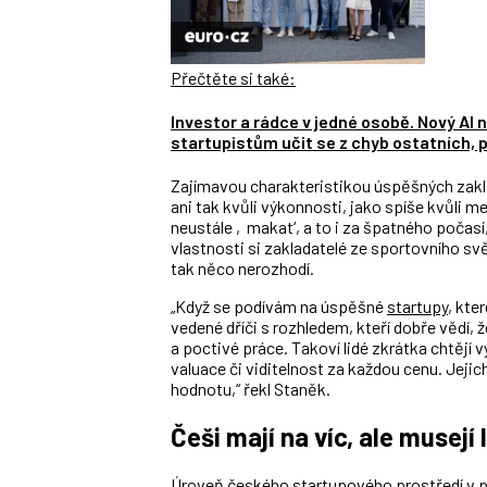
Přečtěte si také:
Investor a rádce v jedné osobě. Nový AI
startupistům učit se z chyb ostatních, p
Zajímavou charakteristikou úspěšných zaklad
ani tak kvůli výkonnosti, jako spíše kvůli m
neustále ‚makat‘, a to i za špatného počasí,
vlastnosti si zakladatelé ze sportovního sv
tak něco nerozhodí.
„Když se podívám na úspěšné
startupy
, kte
vedené dříči s rozhledem, kteří dobře vědí, ž
a poctivé práce. Takoví lidé zkrátka chtějí 
valuace či viditelnost za každou cenu. Jeji
hodnotu,“ řekl Staněk.
Češi mají na víc, ale musejí
Úroveň českého startupového prostředí v pos