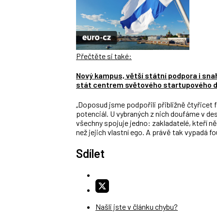
Přečtěte si také:
Nový kampus, větší státní podpora i snah
stát centrem světového startupového d
„Doposud jsme podpořili přibližně čtyřicet 
potenciál. U vybraných z nich doufáme v de
všechny spojuje jedno: zakladatelé, kteří něco
než jejich vlastní ego. A právě tak vypadá f
Sdílet
Našli jste v článku chybu?