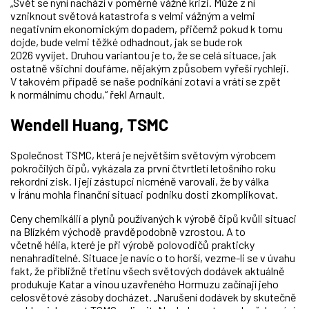
„Svět se nyní nachází v poměrně vážné krizi. Může z ní
vzniknout světová katastrofa s velmi vážným a velmi
negativním ekonomickým dopadem, přičemž pokud k tomu
dojde, bude velmi těžké odhadnout, jak se bude rok
2026 vyvíjet. Druhou variantou je to, že se celá situace, jak
ostatně všichni doufáme, nějakým způsobem vyřeší rychleji.
V takovém případě se naše podnikání zotaví a vrátí se zpět
k normálnímu chodu,“ řekl Arnault.
Wendell Huang, TSMC
Společnost TSMC, která je největším světovým výrobcem
pokročilých čipů, vykázala za první čtvrtletí letošního roku
rekordní zisk. I její zástupci nicméně varovali, že by válka
v Íránu mohla finanční situaci podniku dosti zkomplikovat.
Ceny chemikálií a plynů používaných k výrobě čipů kvůli situaci
na Blízkém východě pravděpodobně vzrostou. A to
včetně
hélia, které je při výrobě polovodičů prakticky
nenahraditelné. Situace je navíc o to horší, vezme-li se v úvahu
fakt, že přibližně třetinu všech světových dodávek aktuálně
produkuje Katar a vinou uzavřeného Hormuzu začínají jeho
celosvětové zásoby docházet. „Narušení dodávek by skutečně