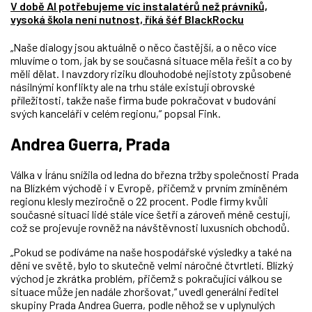
V době AI potřebujeme víc instalatérů než právníků,
vysoká škola není nutnost, říká šéf BlackRocku
„Naše dialogy jsou aktuálně o něco častější, a o něco více
mluvíme o tom, jak by se současná situace měla řešit a co by
měli dělat. I navzdory riziku dlouhodobé nejistoty způsobené
násilnými konflikty ale na trhu stále existují obrovské
příležitosti, takže naše firma bude pokračovat v budování
svých kanceláří v celém regionu,“ popsal Fink.
Andrea Guerra, Prada
Válka v Íránu snížila od ledna do března tržby společnosti Prada
na Blízkém východě i v Evropě, přičemž v prvním zmíněném
regionu klesly meziročně o 22 procent. Podle firmy kvůli
současné situaci lidé stále více šetří a zároveň méně cestují,
což se projevuje rovněž na návštěvnosti luxusních obchodů.
„Pokud se podíváme na naše hospodářské výsledky a také na
dění ve světě, bylo to skutečně velmi náročné čtvrtletí. Blízký
východ je zkrátka problém, přičemž s pokračující válkou se
situace může jen nadále zhoršovat,“ uvedl generální ředitel
skupiny Prada Andrea Guerra, podle něhož se v uplynulých