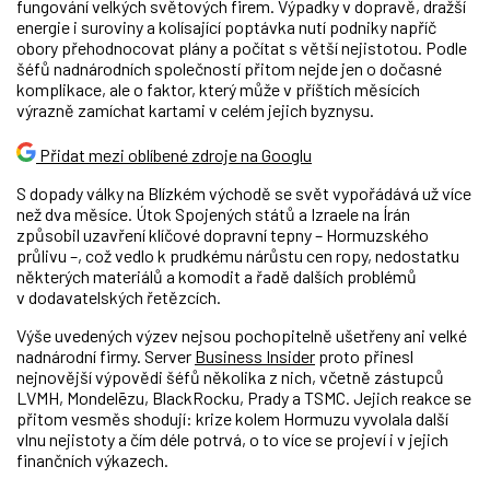
fungování velkých světových firem. Výpadky v dopravě, dražší
energie i suroviny a kolísající poptávka nutí podniky napříč
obory přehodnocovat plány a počítat s větší nejistotou. Podle
šéfů nadnárodních společností přitom nejde jen o dočasné
komplikace, ale o faktor, který může v příštích měsících
výrazně zamíchat kartami v celém jejich byznysu.
Přidat mezi oblíbené zdroje na Googlu
S dopady války na Blízkém východě se svět
vypořádává u
ž více
než dva měsíce. Útok Spojených států a Izraele na Írán
způsobil uzavření klíčové dopravní tepny – Hormuzského
průlivu
–
, což vedlo k prudkému nárůstu cen ropy, nedostatku
některých materiálů a komodit a řadě dalších problémů
v dodavatelských řetězcích.
Výše uvedených výzev nejsou pochopitelně ušetřeny ani velké
nadnárodní firmy. Server
Business Insider
proto přinesl
nejnovější výpovědi šéfů několika z nich, včetně zástupců
LVMH, Mondelēzu, BlackRocku, Prady a TSMC. Jejich reakce se
přitom vesměs shodují: krize kolem Hormuzu vyvolala další
vlnu nejistoty a čím déle potrvá, o to více se projeví i v jejich
finančních výkazech.