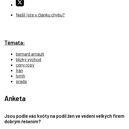
Našli jste v článku chybu?
Témata:
bernard arnault
blízký východ
ceny ropy
Írán
lvmh
prada
Anketa
Jsou podle vás kvóty na podíl žen ve vedení velkých firem
dobrým řešením?