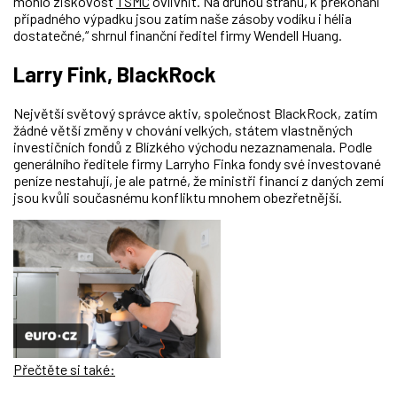
mohlo ziskovost
TSMC
ovlivnit
. Na druhou stranu, k překonání
případného výpadku jsou zatím naše zásoby vodíku i hélia
dostatečné,
“ shrnul finanční ředitel firmy Wendell Huang.
Larry Fink, BlackRock
Největší světový správce aktiv, společnost BlackRock, zatím
žádné větší změny v chování velkých, státem vlastněných
investičních fondů z Blízkého východu
nezaznamenala
. Podle
generálního ředitele firmy Larryho Finka fondy své investované
peníze nestahují, je ale patrné, že ministři financí z daných zemí
jsou kvůli současnému konfliktu mnohem obezřetnější.
Přečtěte si také: