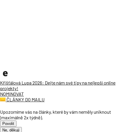
Křišťálová Lupa 2026: Dejte nám své tipy na nejlepší online
projekty!
NOMINOVAT
ČLÁNKY DO MAILU
Upozorníme vás na články, které by vám neměly uniknout
(maximálně 2x týdně).
Povolit
Ne, děkuji