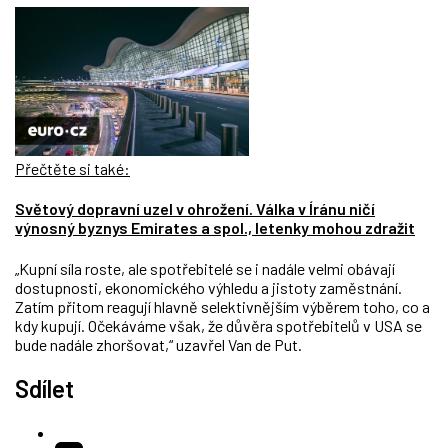
Přečtěte si také:
Světový dopravní uzel v ohrožení. Válka v Íránu ničí
výnosný byznys Emirates a spol., letenky mohou zdražit
„Kupní síla roste, ale spotřebitelé se i nadále velmi obávají
dostupnosti, ekonomického výhledu a jistoty zaměstnání.
Zatím přitom reagují hlavně selektivnějším výběrem toho, co a
kdy kupují. Očekáváme však, že důvěra spotřebitelů v USA se
bude nadále zhoršovat,“ uzavřel Van de Put.
Sdílet