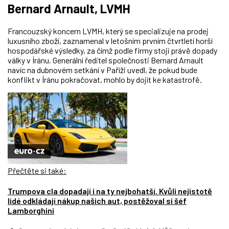
Bernard Arnault, LVMH
Francouzský koncern LVMH, který se specializuje na prodej
luxusního zboží, zaznamenal v letošním prvním čtvrtletí horší
hospodářské výsledky, za čímž podle firmy stojí právě dopady
války v Íránu. Generální ředitel společnosti Bernard Arnault
navíc na dubnovém setkání v Paříži uvedl, že pokud bude
konflikt v Íránu pokračovat, mohlo by dojít ke katastrofě.
Přečtěte si také:
Trumpova cla dopadají i na ty nejbohatší. Kvůli nejistotě
lidé odkládají nákup našich aut, postěžoval si šéf
Lamborghini