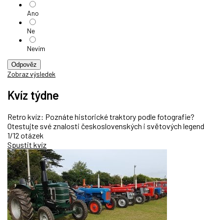
Ano
Ne
Nevím
Odpověz
Zobraz výsledek
Kvíz týdne
Retro kvíz: Poznáte historické traktory podle fotografie?
Otestujte své znalosti československých i světových legend
1/12 otázek
Spustit kvíz