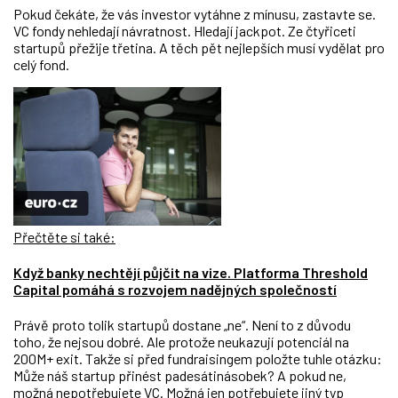
Pokud čekáte, že vás investor vytáhne z mínusu, zastavte se.
VC fondy nehledají návratnost. Hledají jackpot. Ze čtyřiceti
startupů přežije třetina. A těch pět nejlepších musí vydělat pro
celý fond.
Přečtěte si také:
Když banky nechtějí půjčit na vize. Platforma Threshold
Capital pomáhá s rozvojem nadějných společností
Právě proto tolik startupů dostane „ne“. Není to z důvodu
toho, že nejsou dobré. Ale protože neukazují potenciál na
200M+ exit. Takže si před fundraisingem položte tuhle otázku:
Může náš startup přinést padesátinásobek? A pokud ne,
možná nepotřebujete VC. Možná jen potřebujete jiný typ