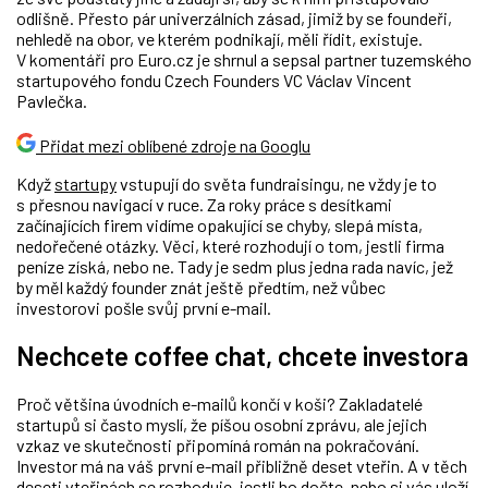
odlišně. Přesto pár univerzálních zásad, jimiž by se foundeři,
nehledě na obor, ve kterém podnikají, měli řídit, existuje.
V komentáři pro Euro.cz je shrnul a sepsal partner tuzemského
startupového fondu Czech Founders VC Václav Vincent
Pavlečka.
Přidat mezi oblíbené zdroje na Googlu
Když
startupy
vstupují do světa fundraisingu, ne vždy je to
s přesnou navigací v ruce. Za roky práce s desítkami
začínajících firem vidíme opakující se chyby, slepá místa,
nedořečené otázky. Věci, které rozhodují o tom, jestli firma
peníze získá, nebo ne. Tady je sedm plus jedna rada navíc, jež
by měl každý founder znát ještě předtím, než vůbec
investorovi pošle svůj první e-mail.
Nechcete coffee chat, chcete investora
Proč většina úvodních e-mailů končí v koši? Zakladatelé
startupů si často myslí, že píšou osobní zprávu, ale jejich
vzkaz ve skutečnosti připomíná román na pokračování.
Investor má na váš první e-mail přibližně deset vteřin. A v těch
deseti vteřinách se rozhoduje, jestli ho dočte, nebo si vás uloží