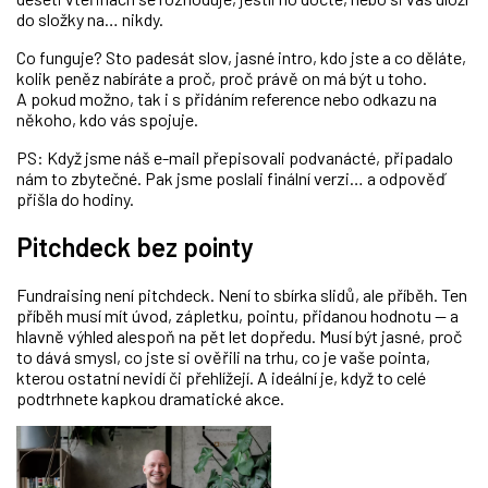
do složky na… nikdy.
Co funguje? Sto padesát slov, jasné intro, kdo jste a co děláte,
kolik peněz nabíráte a proč, proč právě on má být u toho.
A pokud možno, tak i s přidáním reference nebo odkazu na
někoho, kdo vás spojuje.
PS: Když jsme náš e-mail přepisovali podvanácté, připadalo
nám to zbytečné. Pak jsme poslali finální verzi… a odpověď
přišla do hodiny.
Pitchdeck bez pointy
Fundraising není pitchdeck. Není to sbírka slidů, ale příběh. Ten
příběh musí mít úvod, zápletku, pointu, přidanou hodnotu — a
hlavně výhled alespoň na pět let dopředu. Musí být jasné, proč
to dává smysl, co jste si ověřili na trhu, co je vaše pointa,
kterou ostatní nevidí či přehlížejí. A ideální je, když to celé
podtrhnete kapkou dramatické akce.