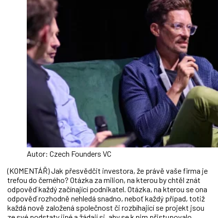
Autor: Czech Founders VC
(KOMENTÁŘ) Jak přesvědčit investora, že právě vaše firma je
trefou do černého? Otázka za milion, na kterou by chtěl znát
odpověď každý začínající podnikatel. Otázka, na kterou se ona
odpověď rozhodně nehledá snadno, neboť každý případ, totiž
každá nově založená společnost či rozbíhající se projekt jsou
ze své podstaty jiné a žádají si, aby se k nim přistupovalo