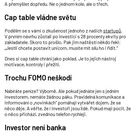
A přemýšlet dopředu. Ne o jednom kole, ale o třech.
Cap table vládne světu
Podělím se s vámi o zkušenost jednoho z našich
startupů
.
V prvním návrhu zůstali po investici s 28 procenty ekvity pro
zakladatele. Skoro to prošlo. Pak jim naštěstí někdo řekl:
„Jestli chcete postavit unicorn, musíte mít sílu ho i řídit.“
Dnes si cap table chrání jako poklad. Je to jejich nástroj
motivace, kontroly i přežití.
Trochu FOMO neškodí
Nabíráte peníze? Výborně. Ale pokud jednáte jen s jedním
investorem, nemáte žádnou páku. Pravidelná komunikace a
informování o „novinkách” pomáhají vytvářet dojem, že se
něco děje. A věřte, že i investoři jsou lidé. Pokud mají pocit, že
o něco přichází, zvednou telefon rychleji.
Investor není banka