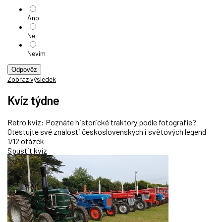
Ano
Ne
Nevím
Odpověz
Zobraz výsledek
Kvíz týdne
Retro kvíz: Poznáte historické traktory podle fotografie?
Otestujte své znalosti československých i světových legend
1/12 otázek
Spustit kvíz