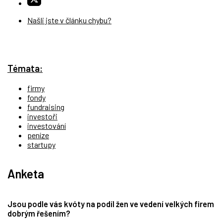
Našli jste v článku chybu?
Témata:
firmy
fondy
fundraising
investoři
investování
peníze
startupy
Anketa
Jsou podle vás kvóty na podíl žen ve vedení velkých firem
dobrým řešením?