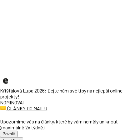
Křišťálová Lupa 2026: Dejte nám své tipy na nejlepší online
projekty!
NOMINOVAT
ČLÁNKY DO MAILU
Upozorníme vás na články, které by vám neměly uniknout
(maximálně 2x týdně).
Povolit