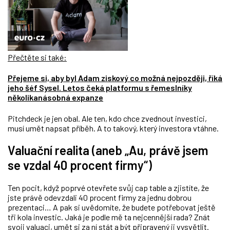
Přečtěte si také:
Přejeme si, aby byl Adam ziskový co možná nejpozději, říká
jeho šéf Sysel. Letos čeká platformu s řemeslníky
několikanásobná expanze
Pitchdeck je jen obal. Ale ten, kdo chce zvednout investici,
musí umět napsat příběh. A to takový, který investora vtáhne.
Valuační realita (aneb „Au, právě jsem
se vzdal 40 procent firmy“)
Ten pocit, když poprvé otevřete svůj cap table a zjistíte, že
jste právě odevzdali 40 procent firmy za jednu dobrou
prezentaci… A pak si uvědomíte, že budete potřebovat ještě
tři kola investic. Jaká je podle mě ta nejcennější rada? Znát
svoji valuaci, umět si za ní stát a být připravený ji vysvětlit.