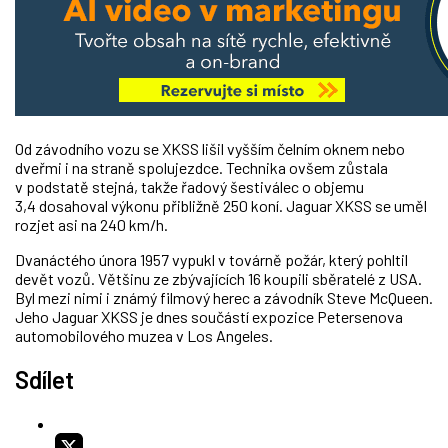
Od závodního vozu se XKSS lišil vyšším čelním oknem nebo
dveřmi i na straně spolujezdce. Technika ovšem zůstala
v podstatě stejná, takže řadový šestiválec o objemu
3,4 dosahoval výkonu přibližně 250 koní. Jaguar XKSS se uměl
rozjet asi na 240 km/h.
Dvanáctého února 1957 vypukl v továrně požár, který pohltil
devět vozů. Většinu ze zbývajících 16 koupili sběratelé z USA.
Byl mezi nimi i známý filmový herec a závodník Steve McQueen.
Jeho Jaguar XKSS je dnes součástí expozice Petersenova
automobilového muzea v Los Angeles.
Sdílet