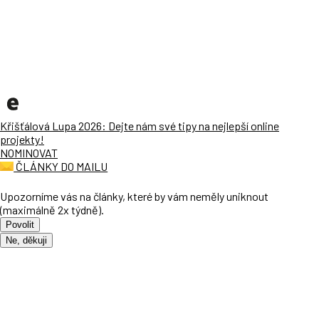
Křišťálová Lupa 2026: Dejte nám své tipy na nejlepší online
projekty!
NOMINOVAT
ČLÁNKY DO MAILU
Upozorníme vás na články, které by vám neměly uniknout
(maximálně 2x týdně).
Povolit
Ne, děkuji