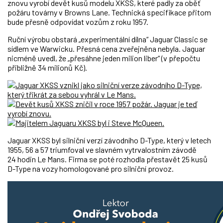
znovu vyrobí devět kusů modelu XKSS, které padly za oběť
požáru továrny v Browns Lane. Technická specifikace přitom
bude přesně odpovídat vozům z roku 1957.
Ruční výrobu obstará „experimentální dílna“ Jaguar Classic se
sídlem ve Warwicku. Přesná cena zveřejněna nebyla. Jaguar
nicméně uvedl, že „přesáhne jeden milion liber“ (v přepočtu
přibližně 34 milionů Kč).
Jaguar XKSS byl silniční verzí závodního D-Type, který v letech
1955, 56 a 57 triumfoval ve slavném vytrvalostním závodě
24 hodin Le Mans. Firma se poté rozhodla přestavět 25 kusů
D-Type na vozy homologované pro silniční provoz.