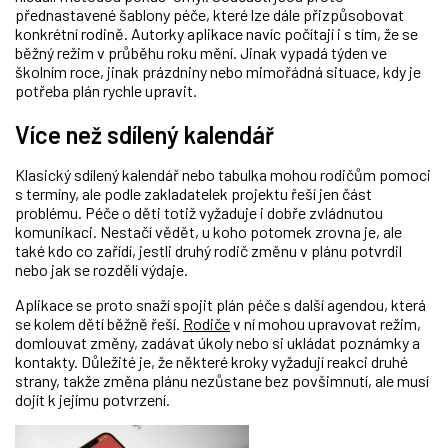
přednastavené šablony péče, které lze dále přizpůsobovat
konkrétní rodině. Autorky aplikace navíc počítají i s tím, že se
běžný režim v průběhu roku mění. Jinak vypadá týden ve
školním roce, jinak prázdniny nebo mimořádná situace, kdy je
potřeba plán rychle upravit.
Více než sdílený kalendář
Klasický sdílený kalendář nebo tabulka mohou rodičům pomoci
s termíny, ale podle zakladatelek projektu řeší jen část
problému. Péče o děti totiž vyžaduje i dobře zvládnutou
komunikaci. Nestačí vědět, u koho potomek zrovna je, ale
také kdo co zařídí, jestli druhý rodič změnu v plánu potvrdil
nebo jak se rozdělí výdaje.
Aplikace se proto snaží spojit plán péče s další agendou, která
se kolem dětí běžně řeší.
Rodiče
v ní mohou upravovat režim,
domlouvat změny, zadávat úkoly nebo si ukládat poznámky a
kontakty. Důležité je, že některé kroky vyžadují reakci druhé
strany, takže změna plánu nezůstane bez povšimnutí, ale musí
dojít k jejímu potvrzení.