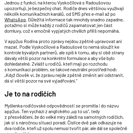
Jednou z funkcí, na kterou Vyskočilová s Radoušovou
upozorňují, je bezpečný chat. Rodiče dnes většinou využívají
několik komunikačních kanálů, od SMS přes e-mail až po
WhatsApp
. Důležitá informace tak mnohdy snadno zapadne,
potažmo si může každý z rodičů zapamatovat jen část
domluvy, což v emočně vypjatých chvílích příliš nepomáhá.
V app2us Rodina proto zprávy nejdou zpětně upravovat ani
mazat. Podle Vyskočilové a Radoušové to nemá sloužit ke
kontrole bývalých partnerů, ale spíš k tomu, aby si obě strany
dávaly větší pozor na konkrétní formulace a aby vše bylo
dohledatelné. Zvlášť u rodičů, kteří mají po rozchodu
s komunikací problém, se takové neutrální prostředí hodí:
„Když člověk ví, že zprávu nejde zpětně změnit ani odstranit,
dá si větší pozor na své vyjadřování.“
Je to na rodičích
Myšlenka rodičovské odpovědnosti se promítla i do názvu
app2us. Ten vychází z anglického „up to us“, tedy
z přesvědčení, že do velké míry záleží na samotných rodičích,
jak si s náročnou situací poradí. Číslice dvě pak odkazuje na
dva rodiče, kteří už spolu nemusí tvořit pár, ale dál se společně