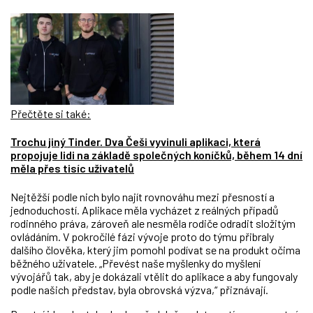
Přečtěte si také:
Trochu jiný Tinder. Dva Češi vyvinuli aplikaci, která
propojuje lidi na základě společných koníčků, během 14 dní
měla přes tisíc uživatelů
Nejtěžší podle nich bylo najít rovnováhu mezi přesností a
jednoduchostí. Aplikace měla vycházet z reálných případů
rodinného práva, zároveň ale nesměla rodiče odradit složitým
ovládáním. V pokročilé fázi vývoje proto do týmu přibraly
dalšího člověka, který jim pomohl podívat se na produkt očima
běžného uživatele. „Převést naše myšlenky do myšlení
vývojářů tak, aby je dokázali vtělit do aplikace a aby fungovaly
podle našich představ, byla obrovská výzva,“ přiznávají.