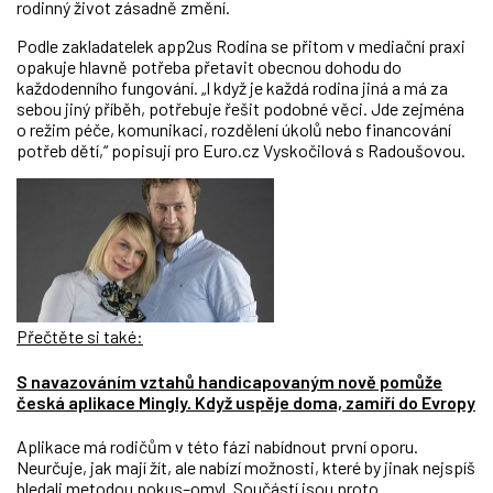
rodinný život zásadně změní.
Podle zakladatelek app2us Rodina se přitom v mediační praxi
opakuje hlavně potřeba přetavit obecnou dohodu do
každodenního fungování. „I když je každá rodina jiná a má za
sebou jiný příběh, potřebuje řešit podobné věci. Jde zejména
o režim péče, komunikaci, rozdělení úkolů nebo financování
potřeb dětí,“ popisují pro Euro.cz Vyskočilová s Radoušovou.
Přečtěte si také:
S navazováním vztahů handicapovaným nově pomůže
česká aplikace Mingly. Když uspěje doma, zamíří do Evropy
Aplikace má rodičům v této fázi nabídnout první oporu.
Neurčuje, jak mají žít, ale nabízí možnosti, které by jinak nejspíš
hledali metodou pokus–omyl. Součástí jsou proto