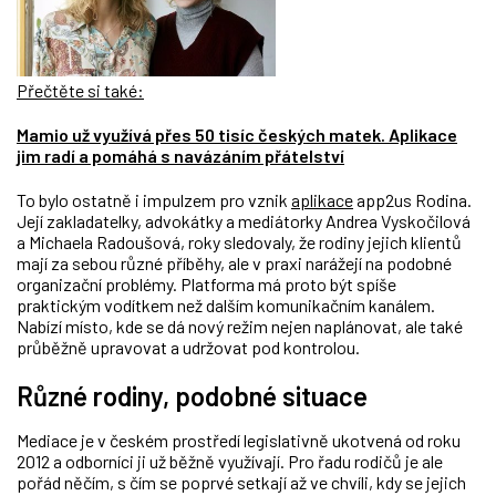
Přečtěte si také:
Mamio už využívá přes 50 tisíc českých matek. Aplikace
jim radí a pomáhá s navázáním přátelství
To bylo ostatně i impulzem pro vznik
aplikace
app2us Rodina.
Její zakladatelky, advokátky a mediátorky Andrea Vyskočilová
a Michaela Radoušová, roky sledovaly, že rodiny jejich klientů
mají za sebou různé příběhy, ale v praxi narážejí na podobné
organizační problémy. Platforma má proto být spíše
praktickým vodítkem než dalším komunikačním kanálem.
Nabízí místo, kde se dá nový režim nejen naplánovat, ale také
průběžně upravovat a udržovat pod kontrolou.
Různé rodiny, podobné situace
Mediace je v českém prostředí legislativně ukotvená od roku
2012 a odborníci ji už běžně využívají. Pro řadu rodičů je ale
pořád něčím, s čím se poprvé setkají až ve chvíli, kdy se jejich