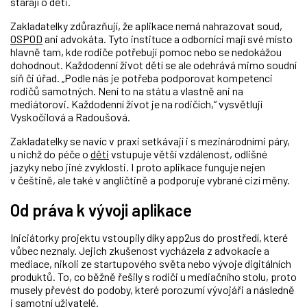
starají o děti.
Zakladatelky zdůrazňují, že aplikace nemá nahrazovat soud,
OSPOD
ani advokáta. Tyto instituce a odborníci mají své místo
hlavně tam, kde rodiče potřebují pomoc nebo se nedokážou
dohodnout. Každodenní život dětí se ale odehrává mimo soudní
síň či úřad. „Podle nás je potřeba podporovat kompetenci
rodičů samotných. Není to na státu a vlastně ani na
mediátorovi. Každodenní život je na rodičích,“ vysvětlují
Vyskočilová a Radoušová.
Zakladatelky se navíc v praxi setkávají i s mezinárodními páry,
u nichž do péče o
děti
vstupuje větší vzdálenost, odlišné
jazyky nebo jiné zvyklosti. I proto aplikace funguje nejen
v češtině, ale také v angličtině a podporuje vybrané cizí měny.
Od práva k vývoji aplikace
Iniciátorky projektu vstoupily díky app2us do prostředí, které
vůbec neznaly. Jejich zkušenost vycházela z advokacie a
mediace, nikoli ze startupového světa nebo vývoje digitálních
produktů. To, co běžně řešily s rodiči u mediačního stolu, proto
musely převést do podoby, které porozumí vývojáři a následně
i samotní uživatelé.