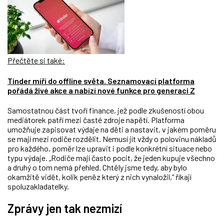
Přečtěte si také:
Tinder míří do offline světa. Seznamovací platforma
pořádá živé akce a nabízí nové funkce pro generaci Z
Samostatnou část tvoří finance, jež podle zkušeností obou
mediátorek patří mezi časté zdroje napětí. Platforma
umožňuje zapisovat výdaje na děti a nastavit, v jakém poměru
se mají mezi rodiče rozdělit. Nemusí jít vždy o polovinu nákladů
pro každého, poměr lze upravit i podle konkrétní situace nebo
typu výdaje. „Rodiče mají často pocit, že jeden kupuje všechno
a druhý o tom nemá přehled. Chtěly jsme tedy, aby bylo
okamžitě vidět, kolik peněz který z nich vynaložil,“ říkají
spoluzakladatelky.
Zprávy jen tak nezmizí