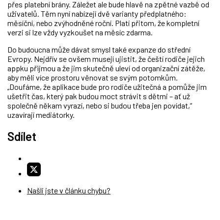
přes platební brány. Záležet ale bude hlavě na zpětné vazbě od
uživatelů. Těm nyní nabízejí dvě varianty předplatného:
měsíční, nebo zvýhodněné roční. Platí přitom, že kompletní
verzi si lze vždy vyzkoušet na měsíc zdarma.
Do budoucna může dávat smysl také expanze do střední
Evropy. Nejdřív se ovšem musejí ujistit, že čeští rodiče jejich
appku přijmou a že jim skutečně uleví od organizační zátěže,
aby měli více prostoru věnovat se svým potomkům.
„Doufáme, že aplikace bude pro rodiče užitečná a pomůže jim
ušetřit čas, který pak budou moct strávit s dětmi – ať už
společně někam vyrazí, nebo si budou třeba jen povídat,“
uzavírají mediátorky.
Sdílet
Našli jste v článku chybu?