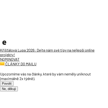
Křišťálová Lupa 2026: Dejte nám své tipy na nejlepší online
projekty!
NOMINOVAT
ČLÁNKY DO MAILU
Upozorníme vás na články, které by vám neměly uniknout
(maximálně 2x týdně).
Povolit
Ne, děkuji