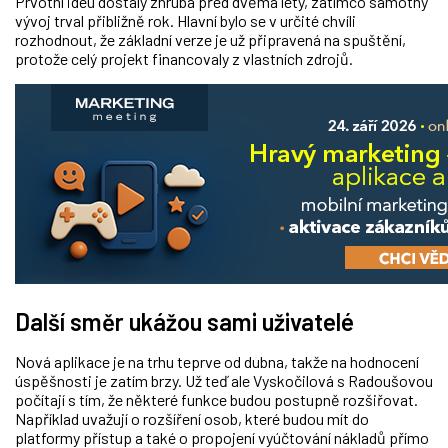
Prvotní ideu dostaly zhruba před dvěma lety, zatímco samotný
vývoj trval přibližně rok.
Hlavní bylo se v určité chvíli
rozhodnout, že základní verze je už připravená na spuštění,
protože
celý projekt financovaly z vlastních zdrojů.
Další směr ukážou sami uživatelé
Nová aplikace je na trhu teprve od dubna, takže na hodnocení
úspěšnosti je zatím brzy. Už teď ale Vyskočilová s Radoušovou
počítají s tím, že některé funkce budou postupně rozšiřovat.
Například uvažují o rozšíření osob, které budou mít do
platformy přístup a také o propojení vyúčtování nákladů přímo