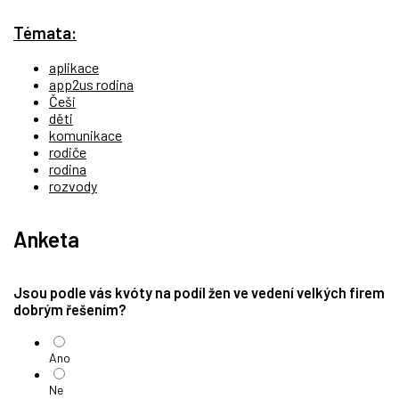
Témata:
aplikace
app2us rodina
Češi
děti
komunikace
rodiče
rodina
rozvody
Anketa
Jsou podle vás kvóty na podíl žen ve vedení velkých firem
dobrým řešením?
Ano
Ne