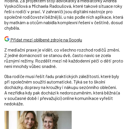
Rodina. Za projektem stojí advokátky a mediátorky Andrea
Vyskočilová a Michaela Radoušová, které takové situace roky
řeší s rodiči v praxi. V zahraničí jsou digitální nástroje pro
společné rodičovství běžnější, u nás podle nich aplikace, která
by matkám a otcům nabídla komplexní řešení v češtině, dosud
chyběla.
Přidat mezi oblíbené zdroje na Googlu
Z mediační praxe je vidět, co všechno rozchod rodičů změní.
Z jedné domácnosti se stanou dvě, často navíc se zcela
různými režimy. Rozdělit mezi ně každodenní péči o děti proto
není mnohdy vůbec snadné.
Oba rodiče musí řešit řadu praktických záležitostí, které byly
při společném soužití automatické. Týká se to školní
docházky, dopravy na kroužky i nákupu sezónního oblečení.
A nezřídka kdy pak dochází k nedorozuměním, která běžná (a
v současné době i převažující) online komunikace vyřešit
nedokáže.