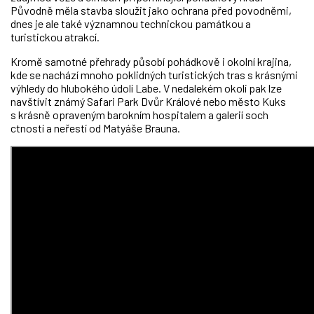
Původně měla stavba sloužit jako ochrana před povodněmi,
dnes je ale také významnou technickou památkou a
turistickou atrakcí.
Kromě samotné přehrady působí pohádkově i okolní krajina,
kde se nachází mnoho poklidných turistických tras s krásnými
výhledy do hlubokého údolí Labe. V nedalekém okolí pak lze
navštívit známý Safari Park Dvůr Králové nebo město Kuks
s krásně opraveným barokním hospitalem a galerií soch
ctností a neřestí od Matyáše Brauna.