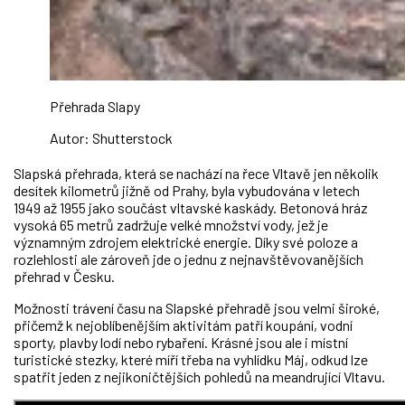
Přehrada Slapy
Autor: Shutterstock
Slapská přehrada, která se nachází na řece Vltavě jen několik
desítek kilometrů jižně od Prahy, byla vybudována v letech
1949 až 1955 jako součást vltavské kaskády. Betonová hráz
vysoká 65 metrů zadržuje velké množství vody, jež je
významným zdrojem elektrické energie. Díky své poloze a
rozlehlosti ale zároveň jde o jednu z nejnavštěvovanějších
přehrad v Česku.
Možnosti trávení času na Slapské přehradě jsou velmi široké,
přičemž k nejoblíbenějším aktivitám patří koupání, vodní
sporty, plavby lodí nebo rybaření. Krásné jsou ale i místní
turistické stezky, které míří třeba na vyhlídku Máj, odkud lze
spatřit jeden z nejikoničtějších pohledů na meandrující Vltavu.