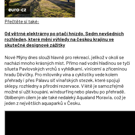
Přečtěte si také:
Od větrné elektrárny po ptačí hnízdo. Sedm nevšedních
rozhleden, které mění výhledy na českou krajinu ve
skutečné designové zážitky
Nové Mlýny dnes slouží hlavně pro rekreaci, jelikož v okolí se
nachází mnoho krásných míst. Přímo nad vodní hladinou se tyčí
silueta Pavlovských vrchů s vyhlídkami, vinicemi a zříceninou
hradu Děvičky. Pro milovníky vína a cyklistiky vede kolem
přehrady i přes Pálavu síť vinařských stezek, které spojují
sklepy, rozhledny a přírodní rezervace. V létě je samozřejmě
možné si užít koupání, windsurfing nebo plavbu po přehradě.
Oblíbeným cílem je ale také nedaleký Aqualand Moravia, což je
jeden z největších aquaparků v Česku.