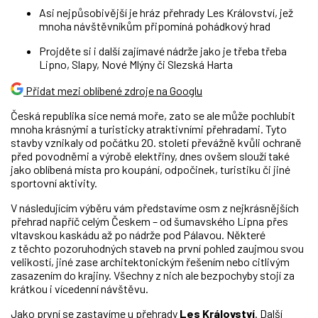
Asi nejpůsobivější je hráz přehrady Les Království, jež
mnoha návštěvníkům připomíná pohádkový hrad
Projděte si i další zajímavé nádrže jako je třeba třeba
Lipno, Slapy, Nové Mlýny či Slezská Harta
Přidat mezi oblíbené zdroje na Googlu
Česká republika sice nemá moře, zato se ale může pochlubit
mnoha krásnými a turisticky atraktivními přehradami. Tyto
stavby vznikaly od počátku 20. století převážně kvůli ochraně
před povodněmi a výrobě elektřiny, dnes ovšem slouží také
jako oblíbená místa pro koupání, odpočinek, turistiku či jiné
sportovní aktivity.
V následujícím výběru vám představíme osm z nejkrásnějších
přehrad napříč celým Českem – od šumavského Lipna přes
vltavskou kaskádu až po nádrže pod Pálavou. Některé
z těchto pozoruhodných staveb na první pohled zaujmou svou
velikostí, jiné zase architektonickým řešením nebo citlivým
zasazením do krajiny. Všechny z nich ale bezpochyby stojí za
krátkou i vícedenní návštěvu.
Jako první se zastavíme u přehrady
Les Království
. Další