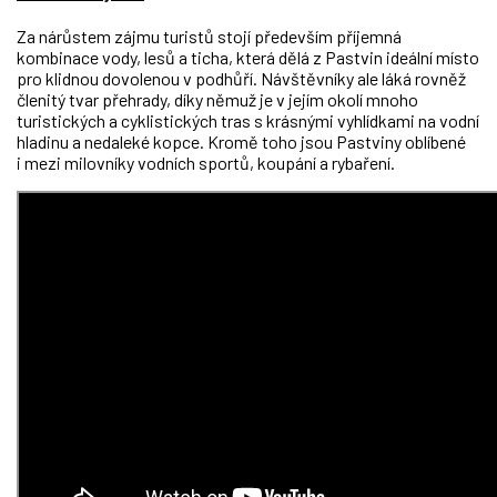
Za nárůstem zájmu turistů stojí především příjemná
kombinace vody, lesů a ticha, která dělá z Pastvin ideální místo
pro klidnou dovolenou v podhůří. Návštěvníky ale láká rovněž
členitý tvar přehrady, díky němuž je v jejím okolí mnoho
turistických a cyklistických tras s krásnými vyhlídkami na vodní
hladinu a nedaleké kopce. Kromě toho jsou Pastviny oblíbené
i mezi milovníky vodních sportů, koupání a rybaření.