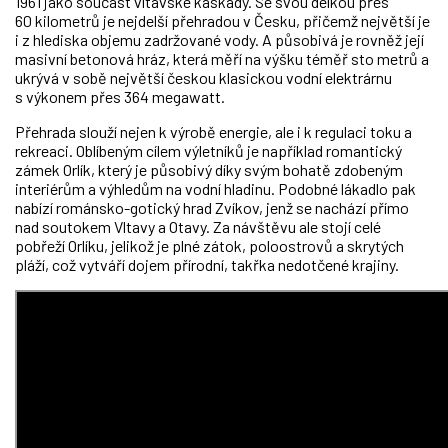
1961 jako součást vltavské kaskády. Se svou délkou přes
60 kilometrů je nejdelší přehradou v Česku, přičemž největší je
i z hlediska objemu zadržované vody. A působivá je rovněž její
masivní betonová hráz, která měří na výšku téměř sto metrů a
ukrývá v sobě největší českou klasickou vodní elektrárnu
s výkonem přes 364 megawatt.
Přehrada slouží nejen k výrobě energie, ale i k regulaci toku a
rekreaci. Oblíbeným cílem výletníků je například romantický
zámek Orlík, který je působivý díky svým bohatě zdobeným
interiérům a výhledům na vodní hladinu. Podobné lákadlo pak
nabízí románsko-gotický hrad Zvíkov, jenž se nachází přímo
nad soutokem Vltavy a Otavy. Za návštěvu ale stojí celé
pobřeží Orlíku, jelikož je plné zátok, poloostrovů a skrytých
pláží, což vytváří dojem přírodní, takřka nedotčené krajiny.