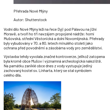
Přehrada Nové Mlýny
Autor: Shutterstock
Vodní dílo Nové Mlýny leží na řece Dyji pod Pálavou na jižní
Moravě, a tvoří ho tři navzájem propojené nádrže: horní
Mušovská, střední Věstonická a dolní Novomlýnská. Přehrady
byly vybudovány v 70. a 80. letech minulého století jako
ochrana před povodněmi a zásobárna vody pro zemědělství.
Výstavba tehdy vyvolala značné kontroverze, jelikož zatopena
byla kromě obce Mušov i významná archeologická naleziště.
Na památku zaniklé obce dnes z vody vystupuje jediný
zachovaný kostel sv. Linharta, který se stal symbolem
celého díla.