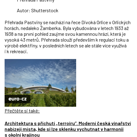
Autor: Shutterstock
Přehrada Pastviny se nachází na řece Divoká Orlice v Orlických
horách, nedaleko Žamberka. Byla vybudována v letech 1933 až
1938 a na první pohled zaujme svou kamennou hrází, která je
vysoká 43 metrů. Přehrada slouží především k regulaci toku a
výrobě elektřiny, v posledních letech se ale stále více využívá
i k rekreaci.
Přečtěte si také:
Architektura s příchutí „terroiru“. Moderní česká vinařství
nabízejí místa, kde si lze sklenku vychutnat v harmonii
s okolní krajinou