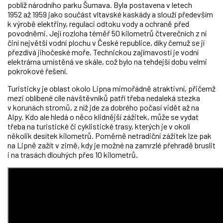
poblíž národního parku Šumava. Byla postavena v letech
1952 až 1959 jako součást vltavské kaskády a slouží především
k výrobě elektřiny, regulaci odtoku vody a ochraně před
povodněmi. Její rozloha téměř 50 kilometrů čtverečních z ní
činí největší vodní plochu v České republice, díky čemuž se jí
přezdívá jihočeské moře. Technickou zajímavostí je vodní
elektrárna umístěná ve skále, což bylo na tehdejší dobu velmi
pokrokové řešení.
Turisticky je oblast okolo Lipna mimořádně atraktivní, přičemž
mezi oblíbené cíle návštěvníků patří třeba nedaleká stezka
v korunách stromů, z níž jde za dobrého počasí vidět až na
Alpy. Kdo ale hledá o něco klidnější zážitek, může se vydat
třeba na turistické či cyklistické trasy, kterých je v okolí
několik desítek kilometrů. Poměrně netradiční zážitek lze pak
na Lipně zažít v zimě, kdy je možné na zamrzlé přehradě bruslit
i na trasách dlouhých přes 10 kilometrů.