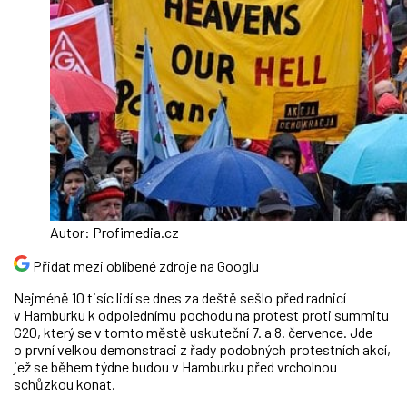
Autor: Profimedia.cz
Přidat mezi oblíbené zdroje na Googlu
Nejméně 10 tisíc lidí se dnes za deště sešlo před radnicí
v Hamburku k odpolednímu pochodu na protest proti summitu
G20, který se v tomto městě uskuteční 7. a 8. července. Jde
o první velkou demonstraci z řady podobných protestních akcí,
jež se během týdne budou v Hamburku před vrcholnou
schůzkou konat.