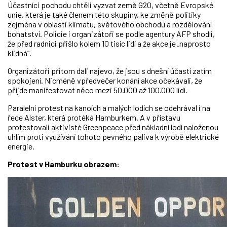
Účastníci pochodu chtěli vyzvat země G20, včetně Evropské
unie, která je také členem této skupiny, ke změně politiky
zejména v oblasti klimatu, světového obchodu a rozdělování
bohatství. Policie i organizátoři se podle agentury AFP shodli,
že před radnici přišlo kolem 10 tisíc lidí a že akce je „naprosto
klidná“.
Organizátoři přitom dali najevo, že jsou s dnešní účastí zatím
spokojení. Nicméně vpředvečer konání akce očekávali, že
přijde manifestovat něco mezi 50.000 až 100.000 lidí.
Paralelní protest na kanoích a malých lodích se odehrával i na
řece Alster, která protéká Hamburkem. A v přístavu
protestovali aktivisté Greenpeace před nákladní lodí naloženou
uhlím proti využívání tohoto pevného paliva k výrobě elektrické
energie.
Protest v Hamburku obrazem: