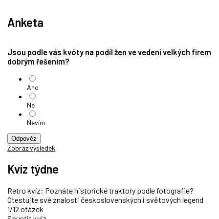
Anketa
Jsou podle vás kvóty na podíl žen ve vedení velkých firem
dobrým řešením?
Ano
Ne
Nevím
Odpověz
Zobraz výsledek
Kvíz týdne
Retro kvíz: Poznáte historické traktory podle fotografie?
Otestujte své znalosti československých i světových legend
1/12 otázek
Spustit kvíz