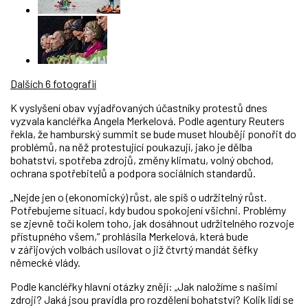
Dalších 6 fotografií
K vyslyšení obav vyjadřovaných účastníky protestů dnes
vyzvala kancléřka Angela Merkelová. Podle agentury Reuters
řekla, že hamburský summit se bude muset hlouběji ponořit do
problémů, na něž protestující poukazují, jako je dělba
bohatství, spotřeba zdrojů, změny klimatu, volný obchod,
ochrana spotřebitelů a podpora sociálních standardů.
„Nejde jen o (ekonomický) růst, ale spíš o udržitelný růst.
Potřebujeme situaci, kdy budou spokojení všichni. Problémy
se zjevně točí kolem toho, jak dosáhnout udržitelného rozvoje
přístupného všem,“ prohlásila Merkelová, která bude
v zářijových volbách usilovat o již čtvrtý mandát šéfky
německé vlády.
Podle kancléřky hlavní otázky znějí: „Jak naložíme s našimi
zdroji? Jaká jsou pravidla pro rozdělení bohatství? Kolik lidí se