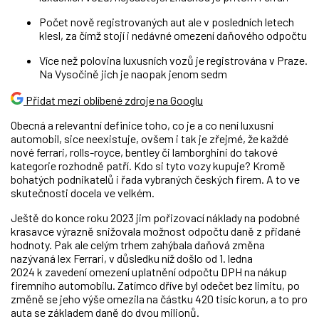
Počet nově registrovaných aut ale v posledních letech
klesl, za čímž stojí i nedávné omezení daňového odpočtu
Více než polovina luxusních vozů je registrována v Praze.
Na Vysočině jich je naopak jenom sedm
Přidat mezi oblíbené zdroje na Googlu
Obecná a relevantní definice toho, co je a co není luxusní
automobil, sice neexistuje, ovšem i tak je zřejmé, že každé
nové ferrari, rolls-royce, bentley či lamborghini do takové
kategorie rozhodně patří. Kdo si tyto vozy kupuje? Kromě
bohatých podnikatelů i řada vybraných českých firem. A to ve
skutečnosti docela ve velkém.
Ještě do konce roku 2023 jim pořizovací náklady na podobné
krasavce výrazně snižovala možnost odpočtu daně z přidané
hodnoty. Pak ale c
elým trhem zahýbala daňová změna
nazývaná lex Ferrari,
v důsledku níž došlo od 1. ledna
2024 k zavedení omezení uplatnění odpočtu DPH na nákup
firemního automobilu. Zatímco dříve byl odečet bez limitu, po
změně se jeho výše omezila na částku 420 tisíc korun, a to pro
auta se základem daně do dvou milionů.