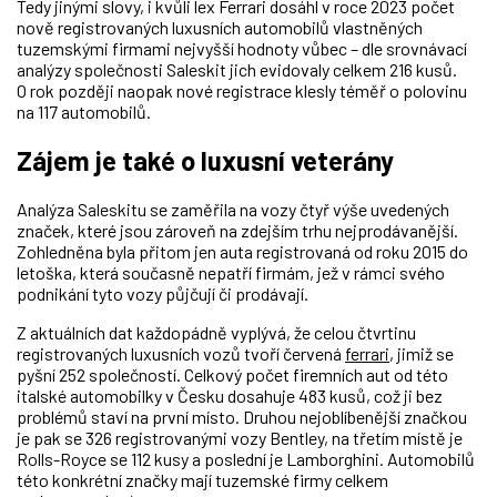
Tedy jinými slovy, i kvůli lex Ferrari dosáhl v roce 2023 počet
nově registrovaných luxusních automobilů vlastněných
tuzemskými firmami nejvyšší hodnoty vůbec
– dle srovnávací
analýzy společnosti Saleskit jich evidovaly celkem 216 kusů.
O rok později naopak nové registrace klesly téměř o polovinu
na 117 automobilů.
Zájem je také o luxusní veterány
Analýza Saleskitu se zaměřila na vozy čtyř výše uvedených
značek, které jsou zároveň na zdejším trhu nejprodávanější.
Zohledněna byla přitom jen auta registrovaná od roku 2015 do
letoška, která současně nepatří firmám, jež v rámci svého
podnikání tyto vozy půjčují či prodávají.
Z aktuálních dat každopádně vyplývá, že celou čtvrtinu
registrovaných luxusních vozů tvoří červená
ferrari
, jimiž se
pyšní 252 společností. Celkový počet firemních aut od této
italské automobilky v Česku dosahuje 483 kusů, což ji bez
problémů staví na první místo. Druhou nejoblíbenější značkou
je pak se 326 registrovanými vozy Bentley, na třetím místě je
Rolls-Royce se 112 kusy a poslední je Lamborghini. Automobilů
této konkrétní značky
mají tuzemské firmy celkem