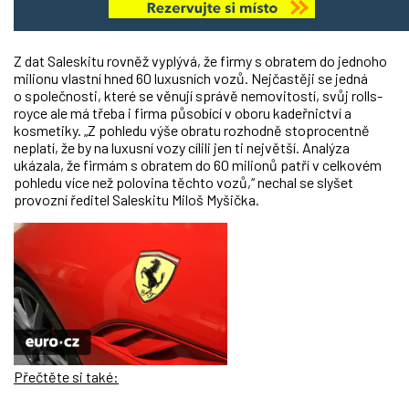
Z dat Saleskitu rovněž vyplývá, že firmy s obratem do jednoho
milionu vlastní hned 60 luxusních vozů. Nejčastěji se jedná
o společnosti, které se věnují správě nemovitostí, svůj rolls-
royce ale má třeba i firma působící v oboru kadeřnictví a
kosmetiky. „Z pohledu výše obratu rozhodně stoprocentně
neplatí, že by na luxusní vozy cílili jen ti největší. Analýza
ukázala, že firmám s obratem do 60 milionů patří v celkovém
pohledu více než polovina těchto vozů,“ nechal se slyšet
provozní ředitel Saleskitu Miloš Myšička.
Přečtěte si také: