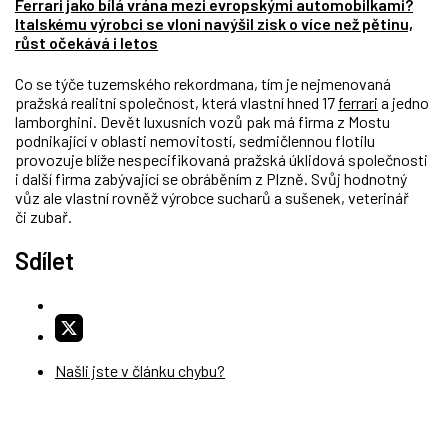
Ferrari jako bílá vrána mezi evropskými automobilkami?
Italskému výrobci se vloni navýšil zisk o více než pětinu,
růst očekává i letos
Co se týče tuzemského rekordmana, tím je nejmenovaná
pražská realitní společnost, která vlastní hned 17
ferrari
a jedno
lamborghini. Devět luxusních vozů pak má firma z Mostu
podnikající v oblasti nemovitostí, sedmičlennou flotilu
provozuje blíže nespecifikovaná pražská úklidová společnosti
i další firma zabývající se obráběním z Plzně. Svůj hodnotný
vůz ale vlastní rovněž výrobce sucharů a sušenek, veterinář
či zubař.
Sdílet
Našli jste v článku chybu?