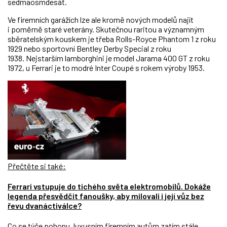
sedmaosmdesát.
Ve firemních garážích lze ale kromě nových modelů najít
i poměrně staré veterány. Skutečnou raritou a významným
sběratelským kouskem je třeba Rolls-Royce Phantom 1 z roku
1929 nebo sportovní Bentley Derby Special z roku
1938. Nejstarším lamborghini je model Jarama 400 GT z roku
1972, u Ferrari je to modré Inter Coupé s rokem výroby 1953.
Přečtěte si také:
Ferrari vstupuje do tichého světa elektromobilů. Dokáže
legenda přesvědčit fanoušky, aby milovali i její vůz bez
řevu dvanáctiválce?
Co se týče pohonu, luxusním firemním autům zatím stále