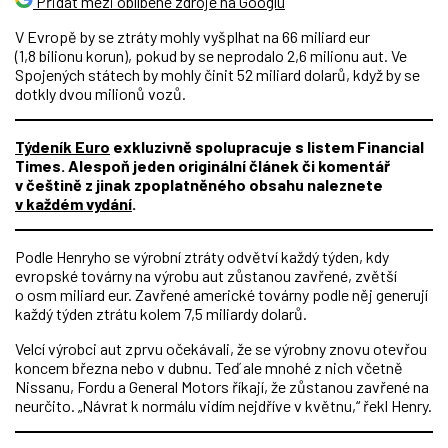
Přidat mezi oblíbené zdroje na Googlu
V Evropě by se ztráty mohly vyšplhat na 66 miliard eur
(1,8 bilionu korun), pokud by se neprodalo 2,6 milionu aut. Ve
Spojených státech by mohly činit 52 miliard dolarů, když by se
dotkly dvou milionů vozů.
Týdeník Euro
exkluzivně spolupracuje s listem Financial
Times. Alespoň jeden originální článek či komentář
v češtině z jinak zpoplatněného obsahu naleznete
v každém vydání
.
Podle Henryho se výrobní ztráty odvětví každý týden, kdy
evropské továrny na výrobu aut zůstanou zavřené, zvětší
o osm miliard eur. Zavřené americké továrny podle něj generují
každý týden ztrátu kolem 7,5 miliardy dolarů.
Velcí výrobci aut zprvu očekávali, že se výrobny znovu otevřou
koncem března nebo v dubnu. Teď ale mnohé z nich včetně
Nissanu, Fordu a General Motors říkají, že zůstanou zavřené na
neurčito. „Návrat k normálu vidím nejdříve v květnu,“ řekl Henry.