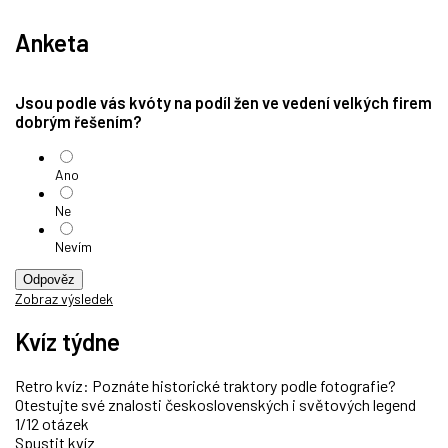
Anketa
Jsou podle vás kvóty na podíl žen ve vedení velkých firem
dobrým řešením?
Ano
Ne
Nevím
Odpověz
Zobraz výsledek
Kvíz týdne
Retro kvíz: Poznáte historické traktory podle fotografie?
Otestujte své znalosti československých i světových legend
1/12 otázek
Spustit kvíz