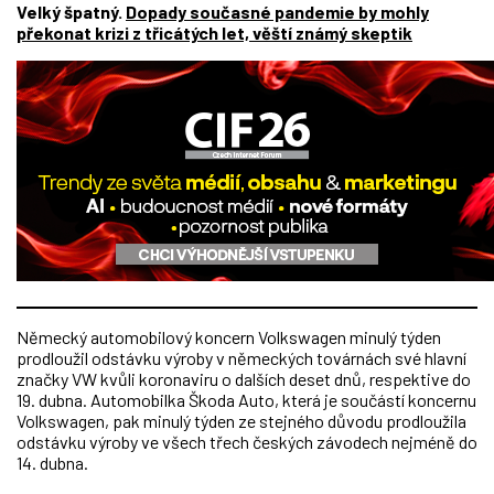
Velký špatný.
Dopady současné pandemie by mohly
překonat krizi z třicátých let, věští známý skeptik
Německý automobilový koncern Volkswagen minulý týden
prodloužil odstávku výroby v německých továrnách své hlavní
značky VW kvůli koronaviru o dalších deset dnů, respektive do
19. dubna. Automobilka Škoda Auto, která je součástí koncernu
Volkswagen, pak minulý týden ze stejného důvodu prodloužila
odstávku výroby ve všech třech českých závodech nejméně do
14. dubna.