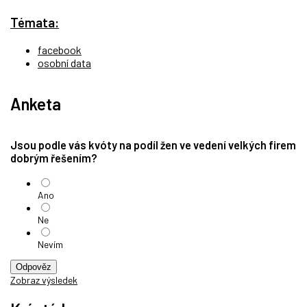
Témata:
facebook
osobní data
Anketa
Jsou podle vás kvóty na podíl žen ve vedení velkých firem
dobrým řešením?
Ano
Ne
Nevím
Odpověz
Zobraz výsledek