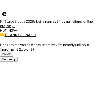
Křišťálová Lupa 2026: Dejte nám své tipy na nejlepší online
projekty!
NOMINOVAT
ČLÁNKY DO MAILU
Upozorníme vás na články, které by vám neměly uniknout
(maximálně 2x týdně).
Povolit
Ne, děkuji