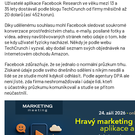
Uživatelé aplikace Facebook Research ve věku mezi 13 a
35 lety dostávali podle blogu TechCrunch od firmy měsíčně až
20 dolarů (asi 452 korun).
Díky udělenému souhlasu mohl Facebook sledovat soukromé
konverzace prostřednictvím chatu, e-maily, posílané fotky a
videa, adresy navštěvovaných stránek nebo údaje o tom, kde
se kdy uživatel fyzicky nacházel. Někdy je podle webu
TechCrunch i vyzval, aby dodali seznam svých objednávek na
internetovém obchodu Amazon.
Facebook zdůrazňuje, že se jednalo o normální průzkum trhu.
Získané údaje podle svého dnešního sdělení s nikým nesdílí a
lidé se ze studie mohli kdykoli odhlásit. Podle agentury DPA ale
není jisté, zda firma neshromažďovala i údaje lidí, kteří
s účastníky průzkumu komunikovali a studie se přitom
neúčastnili.