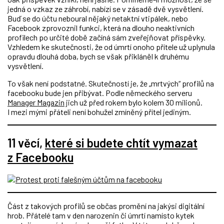
jedná o vzkaz ze záhrobí, nabízí se v zásadě dvě vysvětlení.
Buď se do účtu neboural nějaký netaktní vtipálek, nebo
Facebook zprovoznil funkci, která na dlouho neaktivních
profilech po určité době začíná sám zveřejňovat příspěvky.
Vzhledem ke skutečnosti, že od úmrtí onoho přítele už uplynula
opravdu dlouhá doba, bych se však přikláněl k druhému
vysvětlení.
To však není podstatné. Skutečností je, že „mrtvých“ profilů na
facebooku bude jen přibývat. Podle německého serveru
Manager Magazin
jich už před rokem bylo kolem 30 milionů.
I mezi mými přáteli není bohužel zmíněný přítel jediným.
11 věcí,
které si budete chtít vymazat
z Facebooku
Část z takových profilů se občas promění na jakýsi digitální
hrob. Přátelé tam v den narozenin či úmrtí namísto kytek