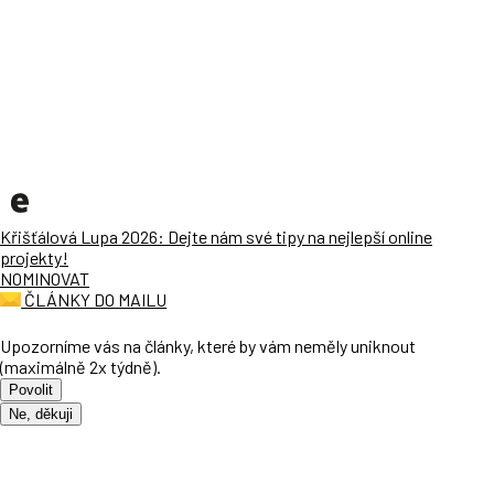
Křišťálová Lupa 2026: Dejte nám své tipy na nejlepší online
projekty!
NOMINOVAT
ČLÁNKY DO MAILU
Upozorníme vás na články, které by vám neměly uniknout
(maximálně 2x týdně).
Povolit
Ne, děkuji