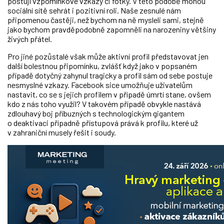
postují vzpomínkové vzkazy či fotky. V této podobě mohou
sociální sítě sehrát i pozitivní roli. Naše zesnulé nám
připomenou častěji, než bychom na ně mysleli sami, stejně
jako bychom pravděpodobně zapomněli na narozeniny většiny
živých přátel.
Pro jiné pozůstalé však může aktivní profil představovat jen
další bolestnou připomínku, zvlášť když jako v popsaném
případě dotyčný zahynul tragicky a profil sám od sebe postuje
nesmyslné vzkazy. Facebook sice umožňuje uživatelům
nastavit, co se s jejich profilem v případě úmrtí stane, ovšem
kdo z nás toho využil? V takovém případě obvykle nastává
zdlouhavý boj příbuzných s technologickým gigantem
o deaktivaci případně přístupová prává k profilu, které už
v zahraniční musely řešit i soudy.