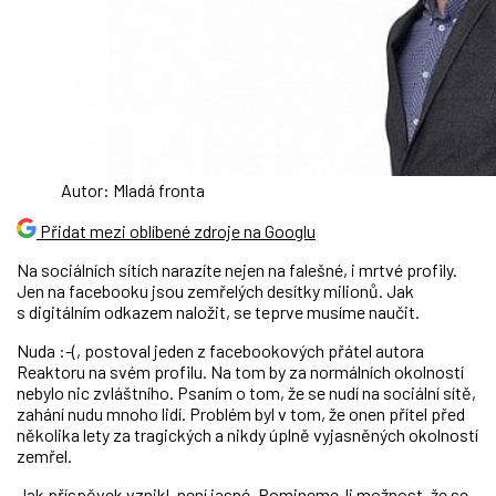
Autor: Mladá fronta
Přidat mezi oblíbené zdroje na Googlu
Na sociálních sítích narazíte nejen na falešné, i mrtvé profily.
Jen na facebooku jsou zemřelých desítky milionů. Jak
s digitálním odkazem naložit, se teprve musíme naučit.
Nuda :-(, postoval jeden z facebookových přátel autora
Reaktoru na svém profilu. Na tom by za normálních okolností
nebylo nic zvláštního. Psaním o tom, že se nudí na sociální sítě,
zahání nudu mnoho lidí. Problém byl v tom, že onen přítel před
několika lety za tragických a nikdy úplně vyjasněných okolností
zemřel.
Jak příspěvek vznikl, není jasné. Pomineme-li možnost, že se