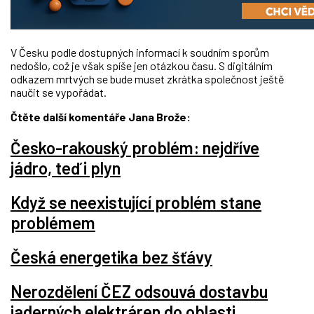
V Česku podle dostupných informací k soudním sporům
nedošlo, což je však spíše jen otázkou času. S digitálním
odkazem mrtvých se bude muset zkrátka společnost ještě
naučit se vypořádat.
Čtěte další komentáře Jana Brože:
Česko-rakouský problém: nejdříve
jádro, teď i plyn
Když se neexistující problém stane
problémem
Česká energetika bez šťávy
Nerozdělení ČEZ odsouvá dostavbu
jaderných elektráren do oblasti