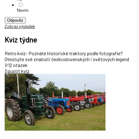
Nevím
Odpověz
Zobraz výsledek
Kvíz týdne
Retro kvíz: Poznáte historické traktory podle fotografie?
Otestujte své znalosti československých i světových legend
1/12 otázek
Spustit kvíz