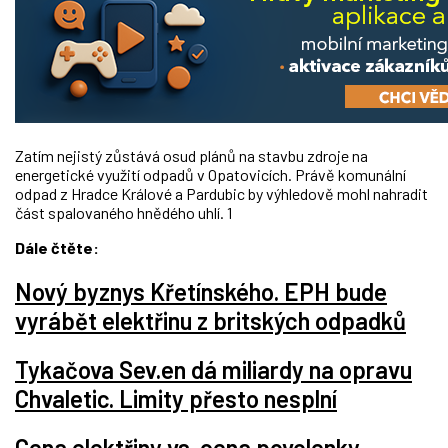
Zatím nejistý zůstává osud plánů na stavbu zdroje na
energetické využití odpadů v Opatovicích. Právě komunální
odpad z Hradce Králové a Pardubic by výhledově mohl nahradit
část spalovaného hnědého uhlí. 1
Dále čtěte:
Nový byznys Křetínského. EPH bude
vyrábět elektřinu z britských odpadků
Tykačova Sev.en dá miliardy na opravu
Chvaletic. Limity přesto nesplní
Cena elektřiny vs. cena povolenky