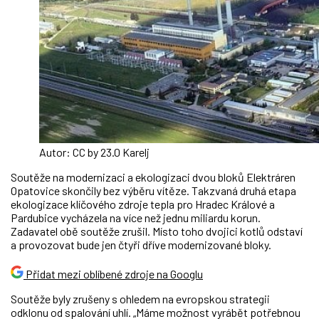
Autor: CC by 23.0 Karelj
Soutěže na modernizaci a ekologizaci dvou bloků Elektráren
Opatovice skončily bez výběru vítěze. Takzvaná druhá etapa
ekologizace klíčového zdroje tepla pro Hradec Králové a
Pardubice vycházela na více než jednu miliardu korun.
Zadavatel obě soutěže zrušil. Místo toho dvojici kotlů odstaví
a provozovat bude jen čtyři dříve modernizované bloky.
Přidat mezi oblíbené zdroje na Googlu
Soutěže byly zrušeny s ohledem na evropskou strategii
odklonu od spalování uhlí. „Máme možnost vyrábět potřebnou