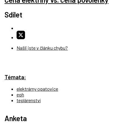
Sdílet
Našli jste v článku chybu?
Témata:
elektrárny opatovice
eph
teplárenství
Anketa