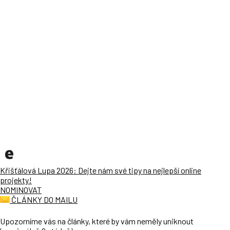
Křišťálová Lupa 2026: Dejte nám své tipy na nejlepší online
projekty!
NOMINOVAT
ČLÁNKY DO MAILU
Upozorníme vás na články, které by vám neměly uniknout