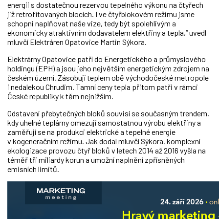
energii s dostatečnou rezervou tepelného výkonu na čtyřech
již retrofitovaných blocích. I ve čtyřblokovém režimu jsme
schopni naplňovat naše vize, tedy být spolehlivým a
ekonomicky atraktivním dodavatelem elektřiny a tepla,“ uvedl
mluvčí Elektráren Opatovice Martin Sýkora.
Elektrárny Opatovice patří do Energetického a průmyslového
holdingu (EPH) a jsou jeho největším energetickým zdrojem na
českém území. Zásobují teplem obě východočeské metropole
i nedalekou Chrudim. Tamní ceny tepla přitom patři v rámci
České republiky k těm nejnižším.
Odstavení přebytečných bloků souvisí se současným trendem,
kdy uhelné teplárny omezují samostatnou výrobu elektřiny a
zaměřují se na produkci elektrické a tepelné energie
v kogeneračním režimu. Jak dodal mluvčí Sýkora, komplexní
ekologizace provozu čtyř bloků v letech 2014 až 2016 vyšla na
téměř tři miliardy korun a umožní naplnění zpřísněných
emisních limitů.