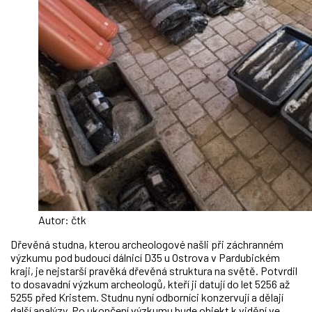
Autor: čtk
Dřevěná studna, kterou archeologové našli při záchranném
výzkumu pod budoucí dálnicí D35 u Ostrova v Pardubickém
kraji, je nejstarší pravěká dřevěná struktura na světě. Potvrdil
to dosavadní výzkum archeologů, kteří ji datují do let 5256 až
5255 před Kristem. Studnu nyní odborníci konzervují a dělají
další analýzy. Po ukončení výzkumu bude objekt k vidění ve