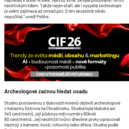
neolitickým lidem. Takže nejen stáří, ale i vyspělá technologie
je velmi zajímavá až omračující. S tím skutečně nikdo
nepočítal,“ uvedl Peška.
Archeologové začnou hledat osadu
Studnu postavenou z dubových kmenů objevili archeologové
v katastru Ostrova na Chrudimsku. Studna byla hluboká asi
140 centimetrů, její půdorys měl rozměry 80krát
80 centimetrů. Její neolitičtí tvůrci dřevěné prvky opracovali
nástroji z kamene, kostí, rohoviny nebo dřeva. Studna podle