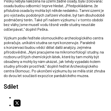
Pešky nebyla nalezena na území žádné osady, byla izolovaná;
osadu budou odborníci teprve hledat. „Předpokládáme, že
příslušná osada by mohla být někde nedaleko. Tamní území je
pro výstavbu podobných zařízení vhodné, byl tam dlouhodobě
podmáčený terén. Také při našem výzkumu i v tomto období
bez vláhy jsme museli vodu těsně vedle studny neustále
odčerpávat,“ doplnil Peška.
Výzkum podle ředitele olomouckého archeologického centra
pokračuje, unikátní studna se nyní konzervuje. Paralelně
s konzervací budou vědci dělat další analýzy, zejména
přírodovědné. „Nyní pracujeme na mikromorfologii studny, na
rozboru určitých chemických látek, které by tam mohly být
obsaženy a mohly by nám ukázat, jak tehdy vypadalo kolem
studny přírodní prostředí,“ doplnil ředitel Archeologického
centra Olomouc. Po ukončení výzkumu by se měla stát zhruba
do dvou let součástí expozice pardubického muzea.
Sdílet