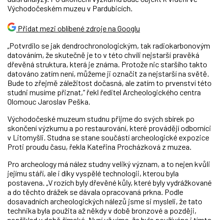
Východočeském muzeu v Pardubicích.
Přidat mezi oblíbené zdroje na Googlu
„Potvrdilo se jak dendrochronologickým, tak radiokarbonovým
datováním, že skutečně je to v této chvíli nejstarší pravěká
dřevěná struktura, která je známa. Protože nic staršího takto
datováno zatím není, můžeme ji označit za nejstarší na světě.
Bude to zřejmě záležitost dočasná, ale zatím to prvenství této
studni musíme přiznat,“ řekl ředitel Archeologického centra
Olomouc Jaroslav Peška.
Východočeské muzeum studnu přijme do svých sbírek po
skončení výzkumu a po restaurování, které provádějí odborníci
v Litomyšli. Studna se stane součástí archeologické expozice
Proti proudu času, řekla Kateřina Procházková z muzea.
Pro archeology má nález studny veliký význam, a to nejen kvůli
jejímu stáří, ale i díky vyspělé technologii, kterou byla
postavena. „V rozích byly dřevěné kůly, které byly vydrážkované
a do těchto drážek se dávala opracovaná prkna. Podle
dosavadních archeologických nálezů jsme si mysleli, že tato
technika byla použita až někdy v době bronzové a později,
například v době římské. Nyní už víme, že byla používána i tímto