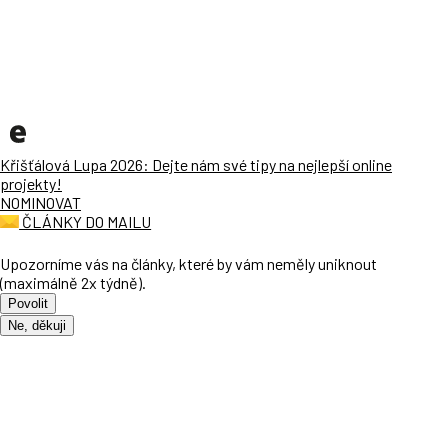
Křišťálová Lupa 2026: Dejte nám své tipy na nejlepší online
projekty!
NOMINOVAT
ČLÁNKY DO MAILU
Upozorníme vás na články, které by vám neměly uniknout
(maximálně 2x týdně).
Povolit
Ne, děkuji