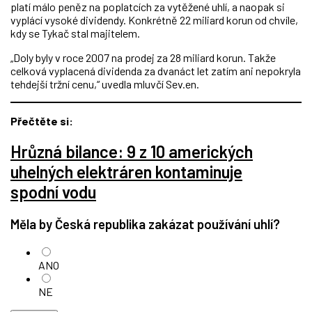
platí málo peněz na poplatcích za vytěžené uhlí, a naopak si
vyplácí vysoké dividendy. Konkrétně 22 miliard korun od chvíle,
kdy se Tykač stal majitelem.
„Doly byly v roce 2007 na prodej za 28 miliard korun. Takže
celková vyplacená dividenda za dvanáct let zatím ani nepokryla
tehdejší tržní cenu,“ uvedla mluvčí Sev.en.
Přečtěte si:
Hrůzná bilance: 9 z 10 amerických
uhelných elektráren kontaminuje
spodní vodu
Měla by Česká republika zakázat používání uhlí?
ANO
NE