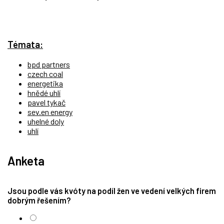
Témata:
bpd partners
czech coal
energetika
hnědé uhlí
pavel tykač
sev.en energy
uhelné doly
uhlí
Anketa
Jsou podle vás kvóty na podíl žen ve vedení velkých firem
dobrým řešením?