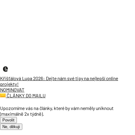
Křišťálová Lupa 2026: Dejte nám své tipy na nejlepší online
projekty!
NOMINOVAT
ČLÁNKY DO MAILU
Upozorníme vás na články, které by vám neměly uniknout
(maximálně 2x týdně).
Povolit
Ne, děkuji