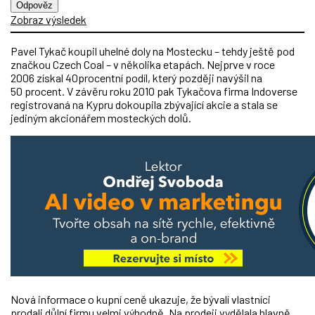
Odpověz
Zobraz výsledek
Pavel Tykač koupil uhelné doly na Mostecku – tehdy ještě pod
značkou Czech Coal – v několika etapách. Nejprve v roce
2006 získal 40procentní podíl, který později navýšil na
50 procent. V závěru roku 2010 pak Tykačova firma Indoverse
registrovaná na Kypru dokoupila zbývající akcie a stala se
jediným akcionářem mosteckých dolů.
Nová informace o kupní ceně ukazuje, že bývalí vlastníci
prodali důlní firmu velmi výhodně. Na prodeji vydělala hlavně