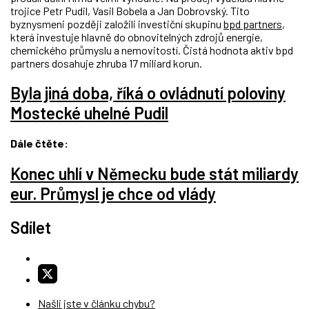
trojice Petr Pudil, Vasil Bobela a Jan Dobrovský. Tito
byznysmeni později založili investiční skupinu
bpd partners
,
která investuje hlavně do obnovitelných zdrojů energie,
chemického průmyslu a nemovitostí. Čistá hodnota aktiv bpd
partners dosahuje zhruba 17 miliard korun.
Byla jiná doba, říká o ovládnutí poloviny
Mostecké uhelné Pudil
Dále čtěte:
Konec uhlí v Německu bude stát miliardy
eur. Průmysl je chce od vlády
Sdílet
Našli jste v článku chybu?