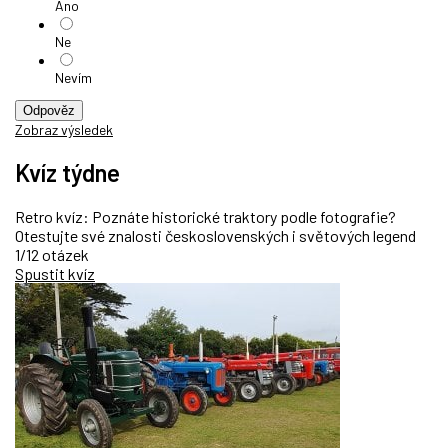
Ano
Ne
Nevím
Odpověz
Zobraz výsledek
Kvíz týdne
Retro kvíz: Poznáte historické traktory podle fotografie?
Otestujte své znalosti československých i světových legend
1/12 otázek
Spustit kvíz