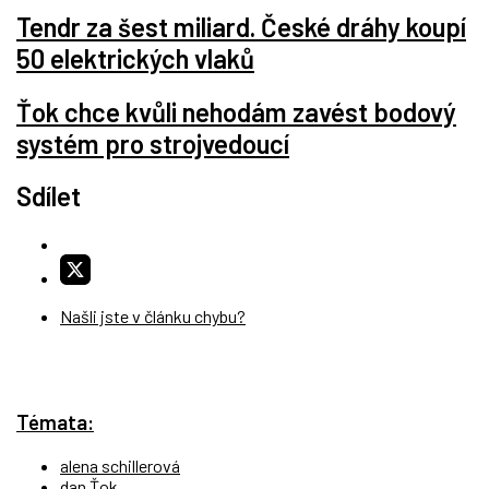
Tendr za šest miliard. České dráhy koupí
50 elektrických vlaků
Ťok chce kvůli nehodám zavést bodový
systém pro strojvedoucí
Sdílet
Našli jste v článku chybu?
Témata:
alena schillerová
dan Ťok