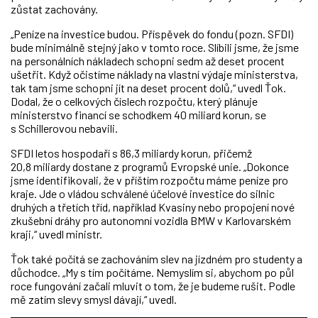
zůstat zachovány.
„Peníze na investice budou. Příspěvek do fondu (pozn. SFDI)
bude minimálně stejný jako v tomto roce. Slíbili jsme, že jsme
na personálních nákladech schopni sedm až deset procent
ušetřit. Když očistíme náklady na vlastní výdaje ministerstva,
tak tam jsme schopni jít na deset procent dolů,“ uvedl Ťok.
Dodal, že o celkových číslech rozpočtu, který plánuje
ministerstvo financí se schodkem 40 miliard korun, se
s Schillerovou nebavili.
SFDI letos hospodaří s 86,3 miliardy korun, přičemž
20,8 miliardy dostane z programů Evropské unie. „Dokonce
jsme identifikovali, že v příštím rozpočtu máme peníze pro
kraje. Jde o vládou schválené účelové investice do silnic
druhých a třetích tříd, například Kvasiny nebo propojení nové
zkušební dráhy pro autonomní vozidla BMW v Karlovarském
kraji,“ uvedl ministr.
Ťok také počítá se zachováním slev na jízdném pro studenty a
důchodce. „My s tím počítáme. Nemyslím si, abychom po půl
roce fungování začali mluvit o tom, že je budeme rušit. Podle
mě zatím slevy smysl dávají,“ uvedl.