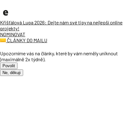
Křišťálová Lupa 2026: Dejte nám své tipy na nejlepší online
projekty!
NOMINOVAT
ČLÁNKY DO MAILU
Upozorníme vás na články, které by vám neměly uniknout
(maximálně 2x týdně).
Povolit
Ne, děkuji