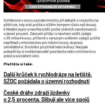
Schillerová v únoru vyzvala ministry při debatě o rozpočtu na
příští rok, kdy stát počítá s nižším tempem růstu než dosud,
k hledání úspor a navrhla snížit počet státních zaměstnanců
o deset procent. Zároveň přišla i s návrhem snížit výdaje
o 25 miliard korun, přičemž s výrazným snížením výdajů počítá
například u ministerstev pro místní rozvoj, dopravy
zemědělství, životního prostředí nebo kultury. Naopak
polepšit by si mohla kancelář prezidenta nebo ministerstvo
práce a sociálních věcí.
Přečtěte si také:
Další krůček k rychlodráze na letiště.
SŽDC požádala o územní rozhodnutí
České dráhy zdraží jízdenky
o 2,5 procenta. Slibují ale více spojů