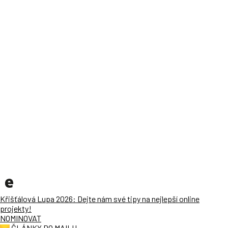
Křišťálová Lupa 2026: Dejte nám své tipy na nejlepší online
projekty!
NOMINOVAT
ČLÁNKY DO MAILU