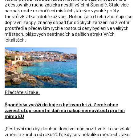
z cestovního ruchu zdaleka nesdílí všichni Španělé. Stále více
naopak roste rozhořčení místních, kterým vysoké počty
turistů zkrátka a dobře už vadí. Mohou za to třeba zhoršující se
dopravní zácpy, značný dopad turistických zařízení na životní
prostředí a především rychle rostoucí ceny bydlení ve velkých
městech, plážových destinacích a dalších atraktivních
lokalitách.
Přečtěte si také:
Španělsko vyráží do boje s bytovou krizí. Země chce
zavést stoprocentní daň na nákup nemovitostí pro lidi
mimo EU
„Cestovní ruch byl dlouhou dobu vnímán pozitivně. To se však
změnilo zhruba od roku 2017, kdy se v několika městech, jako