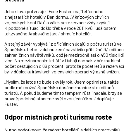
Jeho slova potvrzuje i Fede Fuster, majitel jednoho
z nejstarších hotelů v Benidormu. „V krizových chvílích
vojenských konfliktů a válek se rezervace vždy zvyšují.
K podobné situaci došlo třeba v roce 2011 kvůli událostem
takzvaného Arabského jara,“ shrnuje hoteliér.
A stejný závěr vyplývá i z oficiálních údajů o počtu turistů ve
Španělsku. Letos v dubnu zemi navštívilo přibližně 9,1 milionu
zahraničních návštěvníků, což je meziročně asi o 450 tisíc lidí
více. Na mezinárodním letišti v Dubaji naopak v březnu klesl
počet cestujících o 66 procent, protože počet letů a rezervací
byl v důsledku íránských vojenských operací výrazně snížen.
„Myslím, že letos to bude skvělý rok. Jsem optimista, takže
podle mě možná Španělsko dosáhne hranice sto milionů
turistů. A pokud budeme tímto tempem růst i nadále, brzy se
pravděpodobně staneme světovou jedničkou,“ doplňuje
Fuster.
Odpor místních proti turismu roste
Nutno podotknout, že radost hoteliérů a dalších pracovníků