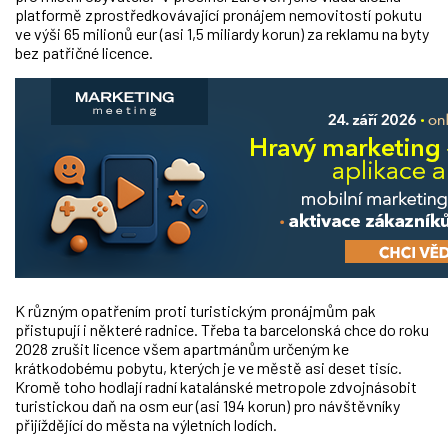
platformě zprostředkovávající pronájem nemovitostí pokutu
ve výši 65 milionů eur (asi 1,5 miliardy korun) za reklamu na byty
bez patřičné licence.
K různým opatřením proti turistickým pronájmům pak
přistupují i některé radnice. Třeba ta barcelonská chce do roku
2028 zrušit licence všem apartmánům určeným ke
krátkodobému pobytu, kterých je ve městě asi deset tisíc.
Kromě toho hodlají radní katalánské metropole zdvojnásobit
turistickou daň na osm eur (asi 194 korun) pro návštěvníky
přijíždějící do města na výletních lodích.