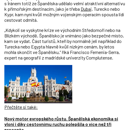
s Íránem totiž ze Španělska udělalo velmi atraktivní alternativu
k přímořským destinacím, jako je třeba
Dubaj
, Turecko nebo
Kypr, kam nyní kvůli možným vojenským operacím spousta lidí
cestovat odmítá.
„Kdykoli se vyskytne krize ve východním Středomoří nebo na
Blízkém východě, Španělsko je vnímáno jako bezpečné místo,
kam se vydat. Část turistů, kteří by normálně jeli například do
Turecka nebo Egypta hlavně kvůli nízkým cenám, by letos
mohla skončit ve Španělsku,“ říká Francisco Femenia-Serra,
expert na geografii z madridské univerzity Complutense.
Přečtěte si také:
Nový motor evropského růstu. Španělská ekonomika si
vloni i díky cestovnímu ruchu polepšila o více než tři
procenta