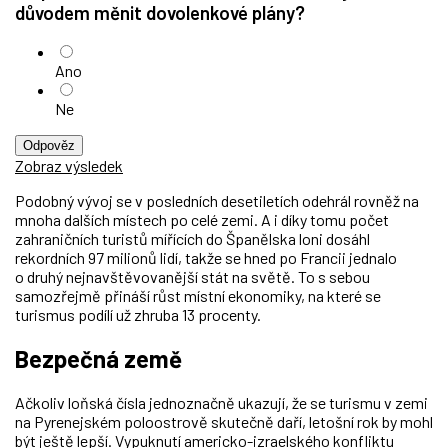
důvodem měnit dovolenkové plány?
Ano
Ne
Odpověz
Zobraz výsledek
Podobný vývoj se v posledních desetiletích odehrál rovněž na
mnoha dalších místech po celé zemi. A i díky tomu počet
zahraničních turistů mířících do Španělska loni dosáhl
rekordních 97 milionů lidí, takže se hned po Francii jednalo
o druhý nejnavštěvovanější stát na světě. To s sebou
samozřejmě přináší růst místní ekonomiky, na které se
turismus podílí už zhruba 13 procenty.
Bezpečná země
Ačkoliv loňská čísla jednoznačně ukazují, že se turismu v zemi
na Pyrenejském poloostrově skutečně daří, letošní rok by mohl
být ještě lepší. Vypuknutí americko-izraelského konfliktu