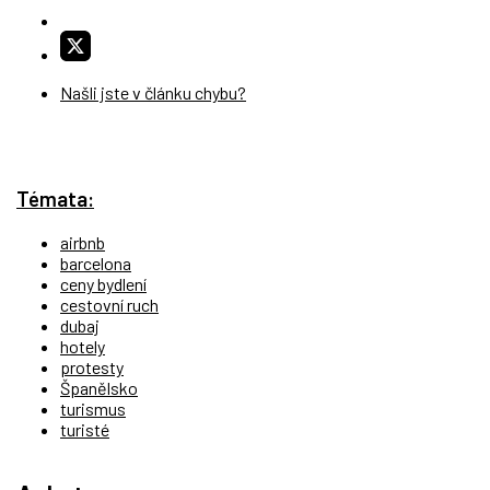
Našli jste v článku chybu?
Témata:
airbnb
barcelona
ceny bydlení
cestovní ruch
dubaj
hotely
protesty
Španělsko
turismus
turisté