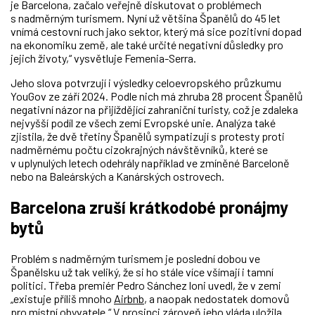
je Barcelona, ​​začalo veřejně diskutovat o problémech
s nadměrným turismem. Nyní už většina Španělů do 45 let
vnímá cestovní ruch jako sektor, který má sice pozitivní dopad
na ekonomiku země, ale také určité negativní důsledky pro
jejich životy,“ vysvětluje Femenia-Serra.
Jeho slova potvrzují i výsledky celoevropského průzkumu
YouGov ze září 2024. Podle nich má zhruba 28 procent Španělů
negativní názor na přijíždějící zahraniční turisty, což je zdaleka
nejvyšší podíl ze všech zemí Evropské unie. Analýza také
zjistila, že dvě třetiny Španělů sympatizují s protesty proti
nadměrnému počtu cizokrajných návštěvníků, které se
v uplynulých letech odehrály například ve zmíněné Barceloně
nebo na Baleárských a Kanárských ostrovech.
Barcelona zruší krátkodobé pronájmy
bytů
Problém s nadměrným turismem je poslední dobou ve
Španělsku už tak veliký, že si ho stále více všímají i tamní
politici. Třeba premiér Pedro Sánchez loni uvedl, že v zemi
„existuje příliš mnoho
Airbnb
, a naopak nedostatek domovů
pro místní obyvatele.“ V prosinci zároveň jeho vláda uložila