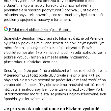
Blízkém východě, která omezila trávení dovolené třeba
v Dubaji, na Kypru nebo v Turecku. Zatímco hoteliéři a
podnikatelé si rekordní počty turistů pochvalují, stále více
místních obyvatel upozorňuje na rostoucí ceny bydlení a další
problémy spojené s masovým turismem.
Přidat mezi oblíbené zdroje na Googlu
Španělský Benidorm ležící asi sto kilometrů jižně od Valencie
byl ještě v polovině minulého století jen poklidným rybářským
městečkem s pouhými několika tisíci obyvatel. Právě
v 50. letech se ale několik místních podnikatelů rozhodlo, že na
pobřeží vybudují hotely a z města udělají významnou
přímořskou turistickou destinaci.
Dnes je jasné, že poměrně ambiciózní plán se rozhodně naplnil.
V Benidormu už totiž podle
BBC
trvale žije přibližně 77 tisíc
obyvatel, ale v hlavní sezóně se počet lidí ve městě zvýší až na
zhruba pětinásobek. Díky obrovskému množství hotelů, mezi
něž patří i mrakodrapy, Benidorm získal přezdívku „New York
Středozemního moře“ a stal se jedním z nejnavštěvovanějších
španělských letovisek vůbec.
Je pro vás aktuální situace na Blízkém východě