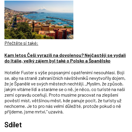
Přečtěte si také:
Kam letos Češi vyrazili na dovolenou? Nejčastěji se vydali
do Itálie, velký zájem byl také o Polsko a Španělsko
Hoteliér Fuster s výše popsanými opatřeními nesouhlasí. Bojí
se, aby na straně zahraničních návštěvníků nevytvořily dojem,
že je Španělé ve svých městech nechtějí. „Myslím, že způsob,
jakým vítáme lidi a staráme se o ně, je něco, co turisté na naší
zemi opravdu oceňují. Proto musíme pracovat na zlepšení
pověsti míst, většinou měst, kde panuje pocit, že turisty už
nechceme. Je to pro nás velmi důležité, protože pokud o ně
přijdeme, jsme mrtví,“ uzavírá.
Sdílet