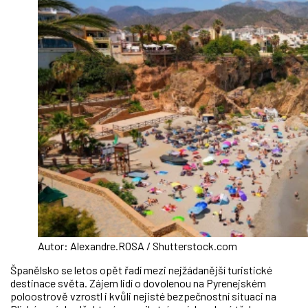
Autor: Alexandre.ROSA / Shutterstock.com
Španělsko se letos opět řadí mezi nejžádanější turistické
destinace světa. Zájem lidí o dovolenou na Pyrenejském
poloostrově vzrostl i kvůli nejisté bezpečnostní situaci na