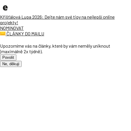
Křišťálová Lupa 2026: Dejte nám své tipy na nejlepší online
projekty!
NOMINOVAT
ČLÁNKY DO MAILU
Upozorníme vás na články, které by vám neměly uniknout
(maximálně 2x týdně).
Povolit
Ne, děkuji