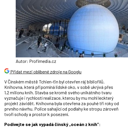
Autor: Profimedia.cz
Přidat mezi oblíbené zdroje na Googlu
V Čínském městě Tchien-ťin byl otevřen ráj bibliofilů.
Knihovna, která připomíná lidské oko, v sobě ukrývá přes
1,2 milionu knih. Stavba se kromě svého unikátního tvaru
vyznačuje i rychlostí realizace, kterou by mu mohl leckterý
projekt závidět. Knihovna byla otevřena za pouhé tři roky od
prvního návrhu. Police sahající od podlahy ke stropu zároveň
tvoří schody a prostor k posezení.
Podívejte se jak vypadá čínský „oceán z knih“: