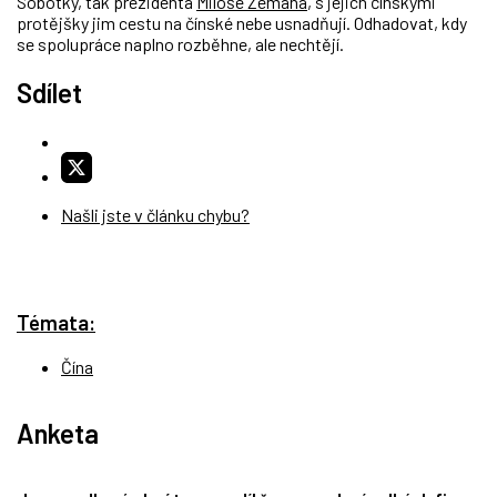
Sobotky, tak prezidenta
Miloše Zemana
, s jejich čínskými
protějšky jim cestu na čínské nebe usnadňují. Odhadovat, kdy
se spolupráce naplno rozběhne, ale nechtějí.
Sdílet
Našli jste v článku chybu?
Témata:
Čína
Anketa