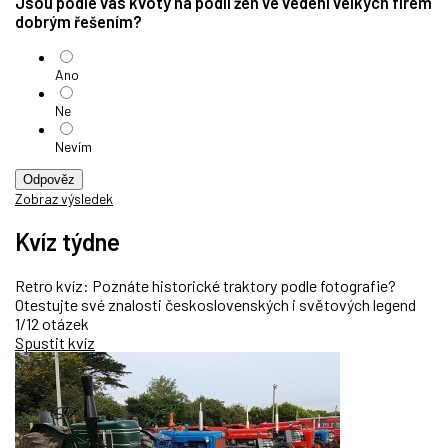
Jsou podle vás kvóty na podíl žen ve vedení velkých firem
dobrým řešením?
Ano
Ne
Nevím
Odpověz
Zobraz výsledek
Kvíz týdne
Retro kvíz: Poznáte historické traktory podle fotografie?
Otestujte své znalosti československých i světových legend
1/12 otázek
Spustit kvíz