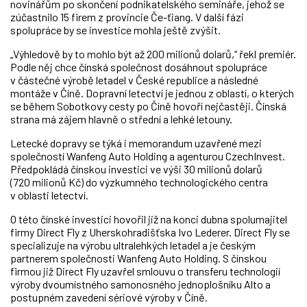
novinářům po skončení podnikatelského semináře, jehož se
zúčastnilo 15 firem z provincie Če-ťiang. V další fázi
spolupráce by se investice mohla ještě zvýšit.
„Výhledově by to mohlo být až 200 milionů dolarů,“ řekl premiér.
Podle něj chce čínská společnost dosáhnout spolupráce
v částečné výrobě letadel v České republice a následné
montáže v Číně. Dopravní letectví je jednou z oblastí, o kterých
se během Sobotkovy cesty po Číně hovoří nejčastěji. Čínská
strana má zájem hlavně o střední a lehké letouny.
Letecké dopravy se týká i memorandum uzavřené mezi
společností Wanfeng Auto Holding a agenturou CzechInvest.
Předpokládá čínskou investici ve výši 30 milionů dolarů
(720 milionů Kč) do výzkumného technologického centra
v oblasti letectví.
O této čínské investici hovořil již na konci dubna spolumajitel
firmy Direct Fly z Uherskohradišťska Ivo Lederer. Direct Fly se
specializuje na výrobu ultralehkých letadel a je českým
partnerem společnosti Wanfeng Auto Holding. S čínskou
firmou již Direct Fly uzavřel smlouvu o transferu technologií
výroby dvoumístného samonosného jednoplošníku Alto a
postupném zavedení sériové výroby v Číně.