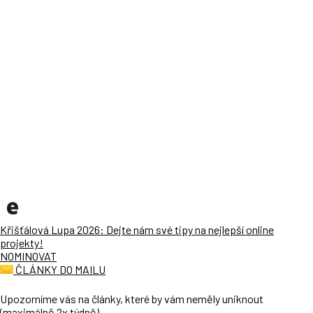
Křišťálová Lupa 2026: Dejte nám své tipy na nejlepší online
projekty!
NOMINOVAT
ČLÁNKY DO MAILU
Upozorníme vás na články, které by vám neměly uniknout
(maximálně 2x týdně).