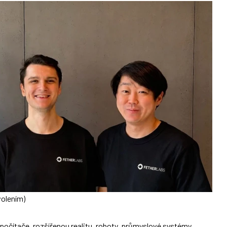
volením)
počítače, rozšířenou realitu, roboty, průmyslové systémy