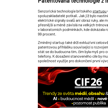
Patentovaná technologie z I
Senzorická technologie britského
startupu
spoluzakladatelé potkali. Jak již bylo nastí
elektrické signály svalů ani obraz ruky, ale
přesnější a méně závislá na velkých trénova
v laboratorních podmínkách, kde dokázala r
99 procent.
Zmíněný startup
také
drží exkluzivní celosv
patentovou přihlášku související s rozvojem
stát se do budoucna tím, čím byla myš pro 
telefony. K dosažení stanoveného cíle by m
společnost využije pro dokončení první vývo