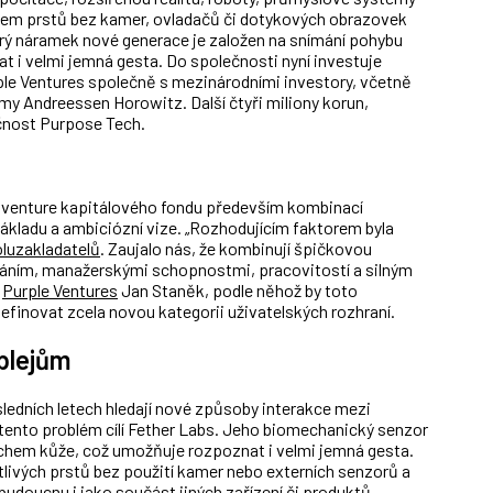
m prstů bez kamer, ovladačů či dotykových obrazovek
ytrý náramek nové generace je založen na snímání pohybu
t i velmi jemná gesta. Do společnosti nyní investuje
ple Ventures společně s mezinárodními investory, včetně
my Andreessen Horowitz. Další čtyři miliony korun,
lečnost Purpose Tech.
 venture kapitálového fondu
především
kombinací
kladu a ambiciózní vize. „
Rozhodujícím faktorem byla
luzakladatelů
. Zaujalo nás, že kombinují špičkovou
áním, manažerskými schopnostmi, pracovitostí a silným
r
Purple Ventures
Jan Staněk, podle něhož by
toto
efinovat
zcela
novou kategorii
uživatelských rozhraní.
splejům
sledních letech hledají nové způsoby interakce mezi
 tento problém cílí Fether Labs. Jeho biomechanický senzor
rchem kůže, což umožňuje rozpoznat i velmi jemná gesta.
ivých prstů bez použití kamer nebo externích senzorů a
budoucnu i jako součást jiných zařízení či produktů.