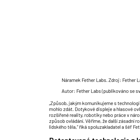
Náramek Fether Labs. Zdroj: Fether 
Autor: Fether Labs (publikováno se s
„
Způsob, jakým komunikujeme s technologiem
mohlo zdát. Dotykové displeje a hlasové ovl
rozšířené reality, robotiky nebo práce v nár
způsob ovládání. Věříme, že další zásadní 
lidského těla,“ říká spoluzakladatel a
šéf
Fet