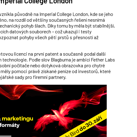
mperial College London
vznikla původně na Imperial College London, kde se jeho
něno, na rozdíl od většiny současných řešení nesnímá
 mechanický pohyb šlach. Díky tomu by měla být stabilnější,
cích datových souborech – což ukazují i testy
ozpoznat pohyby všech pěti prstů s přesností až
ětovou licenci na první patent a současně podal další
 technologie. Podle slov Blagburna je ambicí Fether Labs
osobní počítače nebo dotyková obrazovka pro chytré
u měly pomoci právě získané peníze od investorů, které
jářské sady pro firemní partnery.