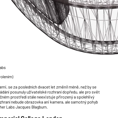
Labs
volením)
i, se za posledních dvacet let změnil méně, než by se
ádání posunuly uživatelské rozhraní dopředu, ale pro svět
očném prostředí stále neexistuje přirozený a spolehlivý
rozhraní nebude obrazovka ani kamera, ale samotný pohyb
her Labs Jacques Blagburn.