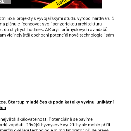
otní B2B projekty s vývojářskými studii, výrobci hardwaru či
a plánuje licencovat svoji senzorickou architekturu
vat do chytrých hodinek, AR brýlí, průmyslových ovladačů
m vidí největší obchodní potenciál nové technologie i sám
žce. Startup mladé české podnikatelky vyvinul unikátní
žen
s největší škálovatelnost. Potenciálně se bavíme
rdě zápěstí. Dřívější byznysové využití by ale mohlo přijít
komerční ověření technologie mimo laboratoř přijde právě