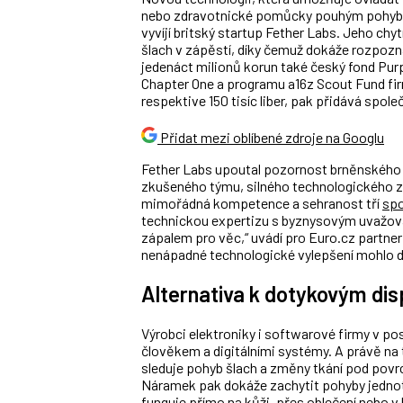
nebo zdravotnické pomůcky pouhým pohybe
vyvíjí britský startup Fether Labs. Jeho ch
šlach v zápěstí, díky čemuž dokáže rozpozna
jedenáct milionů korun také český fond Pur
Chapter One a programu a16z Scout Fund fir
respektive 150 tisíc liber, pak přidává spo
Přidat mezi oblíbené zdroje na Googlu
Fether Labs upoutal pozornost brněnského
zkušen
ého týmu, silného technologického zá
mimořádná kompetence a sehranost tří
spo
technickou expertizu s byznysovým uvažov
zápalem pro věc,“ uvádí pro Euro.cz
partne
nenápadné technologické vylepšení
mohlo
d
Alternativa k dotykovým di
Výrobci elektroniky i softwarové firmy v po
člověkem a digitálními systémy. A právě na
sleduje pohyb šlach a změny tkání pod pov
Náramek pak dokáže zachytit pohyby jednotl
funguje přímo na kůži, přes oblečení nebo v 