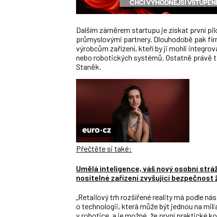
Dalším záměrem startupu je získat první pil
průmyslovými partnery. Dlouhodobě pak firm
výrobcům zařízení, kteří by ji mohli integro
nebo robotických systémů. Ostatně právě ta
Staněk.
Přečtěte si také:
Umělá inteligence, váš nový osobní strá
nositelné zařízení zvyšující bezpečnost 
„Retailový trh rozšířené reality má podle ná
o technologii, která může být jednou na milia
v robotice, a je možné, že první praktické 