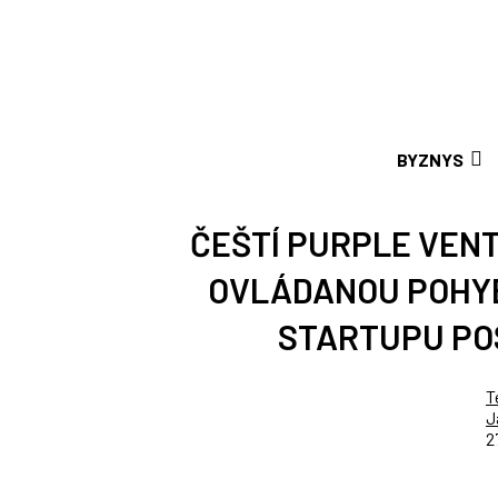
BYZNYS
ČEŠTÍ PURPLE VENT
OVLÁDANOU POHYB
STARTUPU POS
T
J
2