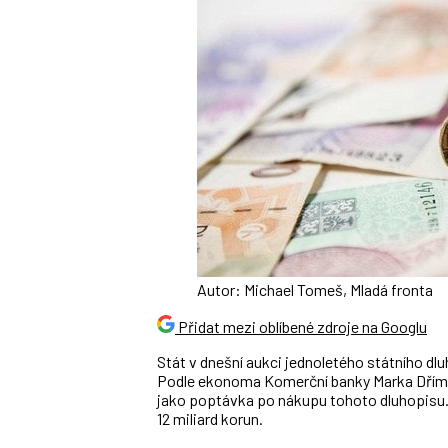
Autor: Michael Tomeš, Mladá fronta
Přidat mezi oblíbené zdroje na Googlu
Stát v dnešní aukci jednoletého státního d
Podle ekonoma Komerční banky Marka Dřímal
jako poptávka po nákupu tohoto dluhopisu. T
12 miliard korun.