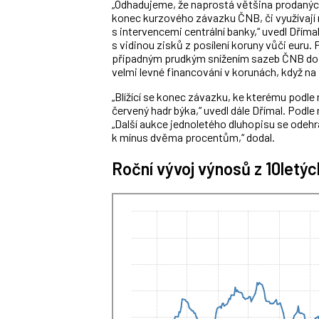
„Odhadujeme, že naprostá většina prodaných 
konec kurzového závazku ČNB, či využívají 
s intervencemi centrální banky,“ uvedl Dříma
s vidinou zisků z posílení koruny vůči euru
případným prudkým snížením sazeb ČNB do z
velmi levné financování v korunách, když na
„Blížící se konec závazku, ke kterému podle 
červený hadr býka,“ uvedl dále Dřímal. Podl
„Další aukce jednoletého dluhopisu se odehra
k mínus dvěma procentům,“ dodal.
Roční vývoj výnosů z 10letý