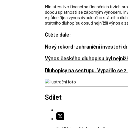
Ministerstvo financí na finančních trzích pro
dobou splatnosti se záporným výnosem. Inves
v půlce října výnos dvouletého státního dlu
státního dluhopisu dosud nejnižší výnos a 
Čtěte dále:
Nový rekord: zahraniční investoři d
Výnos českého dluhopisu byl nejnižš
Dluhopisy na sestupu. Vypařilo se z 
Sdílet