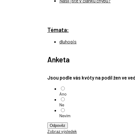
Našli jste v článku chybu?
Témata:
dluhopis
Anketa
Jsou podle vás kvóty na podíl žen ve v
Ano
Ne
Nevím
Odpověz
Zobraz výsledek