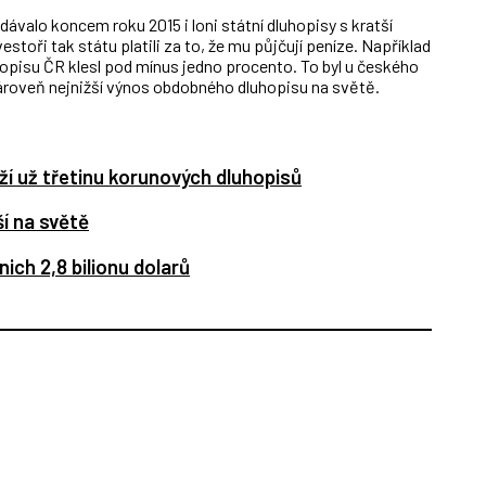
dávalo koncem roku 2015 i loni státní dluhopisy s kratší
toři tak státu platili za to, že mu půjčují peníze. Například
hopisu ČR klesl pod mínus jedno procento. To byl u českého
zároveň nejnižší výnos obdobného dluhopisu na světě.
rží už třetinu korunových dluhopisů
í na světě
nich 2,8 bilionu dolarů