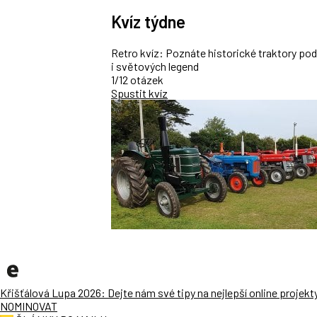
Kvíz týdne
Retro kvíz: Poznáte historické traktory po
i světových legend
1/12 otázek
Spustit kvíz
Křišťálová Lupa 2026: Dejte nám své tipy na nejlepší online projekt
NOMINOVAT