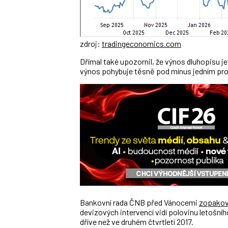
zdroj:
tradingeconomics.com
Dřímal také upozornil, že výnos dluhopisu j
výnos pohybuje těsně pod mínus jedním pr
Bankovní rada ČNB před Vánocemi
zopakov
devizových intervencí vidí polovinu letošní
dříve než ve druhém čtvrtletí 2017.