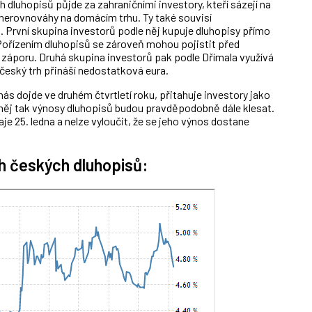
dluhopisů půjde za zahraničními investory, kteří sázejí na
nerovnováhy na domácím trhu. Ty také souvisí
l. První skupina investorů podle něj kupuje dluhopisy přímo
. Pořízením dluhopisů se zároveň mohou pojistit před
áporu. Druhá skupina investorů pak podle Dřímala využívá
 český trh přináší nedostatková eura.
nás dojde ve druhém čtvrtletí roku, přitahuje investory jako
e něj tak výnosy dluhopisů budou pravděpodobně dále klesat.
je 25. ledna a nelze vyloučit, že se jeho výnos dostane
ch českých dluhopisů: