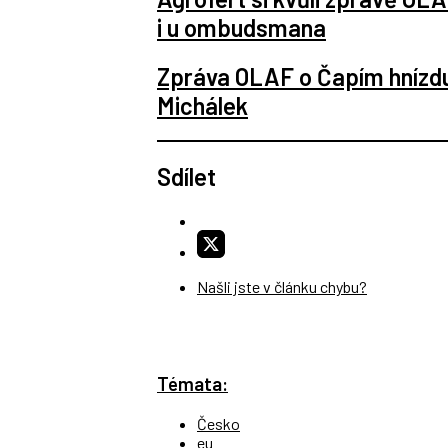
i u ombudsmana
Zpráva OLAF o Čapím hnízdu
Michálek
Sdílet
Našli jste v článku chybu?
Témata:
Česko
eu