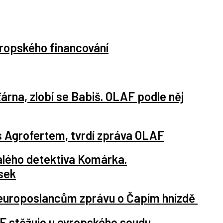
vropského financování
árna, zlobí se Babiš. OLAF podle něj
s Agrofertem, tvrdí zpráva OLAF
valého detektiva Komárka.
sek
europoslancům zprávu o Čapím hnízdě
AF stěžuje u evropského soudu