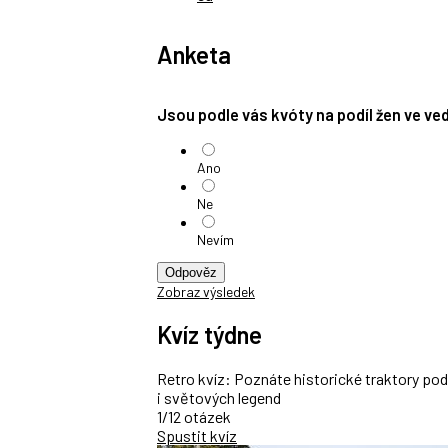
Anketa
Jsou podle vás kvóty na podíl žen ve v
Ano
Ne
Nevím
Odpověz
Zobraz výsledek
Kvíz týdne
Retro kvíz: Poznáte historické traktory po
i světových legend
1/12 otázek
Spustit kvíz