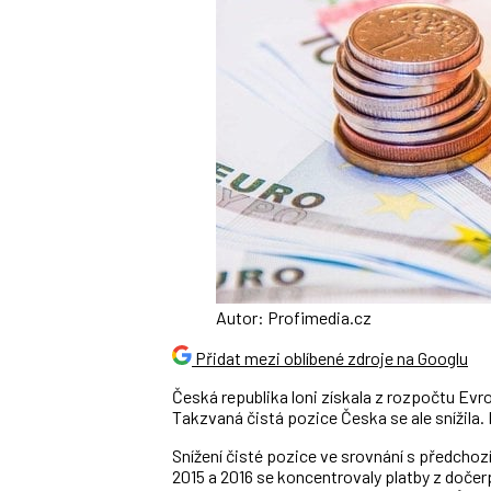
Autor: Profimedia.cz
Přidat mezi oblíbené zdroje na Googlu
Česká republika loni získala z rozpočtu Evro
Takzvaná čistá pozice Česka se ale snížila. L
Snížení čisté pozice ve srovnání s předchoz
2015 a 2016 se koncentrovaly platby z doč