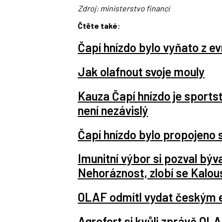
Zdroj: ministerstvo financí
Čtěte také:
Čapí hnízdo bylo vyňato z e
Jak olafnout svoje mouly
Kauza Čapí hnízdo je sportsť
není nezávislý
Čapí hnízdo bylo propojeno 
Imunitní výbor si pozval bý
Nehoráznost, zlobí se Kalou
OLAF odmítl vydat českým 
Agrofert si kvůli zprávě OL