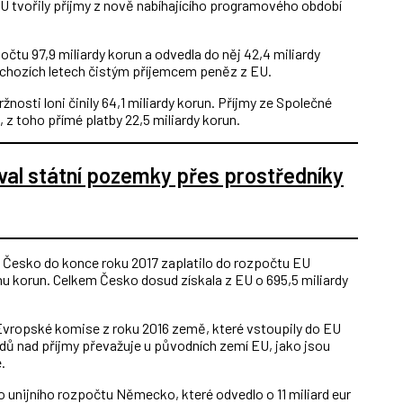
EU tvořily příjmy z nově nabíhajícího programového období
počtu 97,9 miliardy korun a odvedla do něj 42,4 miliardy
dchozích letech čistým příjemcem peněz z EU.
žnosti loni činily 64,1 miliardy korun. Příjmy ze Společné
, z toho přímé platby 22,5 miliardy korun.
al státní pozemky přes prostředníky
 Česko do konce roku 2017 zaplatilo do rozpočtu EU
lionu korun. Celkem Česko dosud získala z EU o 695,5 miliardy
Evropské komise z roku 2016 země, které vstoupily do EU
 nad příjmy převažuje u původních zemí EU, jako jsou
.
 unijního rozpočtu Německo, které odvedlo o 11 miliard eur