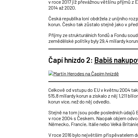
v roce 2017 již převážnou většinu příjmů z 
2014 až 2020.
Česká republika loni obdržela z unijního roz
korun. Česko tak zůstalo stejně jako v pře
Příjmy ze strukturálních fondů a Fondu soudr
zemědělské politiky byly 29,4 miliardy korun
Čapí hnízdo 2:
Babiš nakupov
Celkově od vstupu do EU v květnu 2004 tak
515,8 miliardy korun a získalo z něj 1,211 bi
korun více, než do něj odvedlo.
Stejně na tom jsou podle posledních údajů 
v roce 2004 s Českem. Naopak objem odvodů
Německo, Francie, Itálie nebo Velká Británie
V roce 2016 bylo největším přispěvatelem do