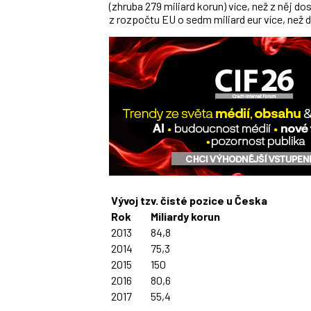
(zhruba 279 miliard korun) více, než z něj d
z rozpočtu EU o sedm miliard eur více, než 
Vývoj tzv. čisté pozice u Česka
Rok
Miliardy korun
2013
84,8
2014
75,3
2015
150
2016
80,6
2017
55,4