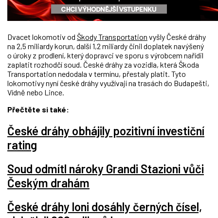
Dvacet lokomotiv od
Škody Transportation
vyšly České dráhy
na 2,5 miliardy korun, další 1,2 miliardy činil doplatek navýšený
o úroky z prodlení, který dopravci ve sporu s výrobcem nařídil
zaplatit rozhodčí soud. České dráhy za vozidla, která Škoda
Transportation nedodala v termínu, přestaly platit. Tyto
lokomotivy nyní české dráhy využívají na trasách do Budapešti,
Vídně nebo Lince.
Přečtěte si také:
České dráhy obhájily pozitivní investiční
rating
Soud odmítl nároky Grandi Stazioni vůči
Českým drahám
České dráhy loni dosáhly černých čísel,