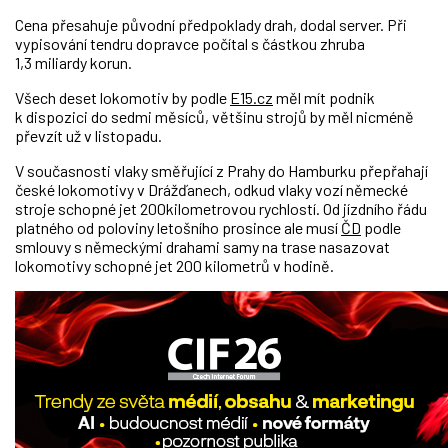
Cena přesahuje původní předpoklady drah, dodal server. Při
vypisování tendru dopravce počítal s částkou zhruba
1,3 miliardy korun.
Všech deset lokomotiv by podle
E15.cz
měl mít podnik
k dispozici do sedmi měsíců, většinu strojů by měl nicméně
převzít už v listopadu.
V současnosti vlaky směřující z Prahy do Hamburku přepřahají
české lokomotivy v Drážďanech, odkud vlaky vozí německé
stroje schopné jet 200kilometrovou rychlostí. Od jízdního řádu
platného od poloviny letošního prosince ale musí
ČD
podle
smlouvy s německými drahami samy na trase nasazovat
lokomotivy schopné jet 200 kilometrů v hodině.