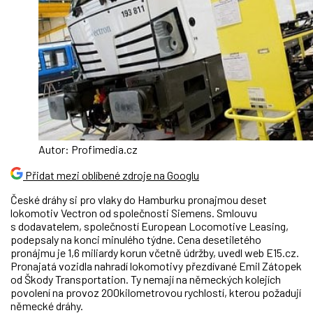
Autor: Profimedia.cz
Přidat mezi oblíbené zdroje na Googlu
České dráhy si pro vlaky do Hamburku pronajmou deset
lokomotiv Vectron od společnosti Siemens. Smlouvu
s dodavatelem, společností European Locomotive Leasing,
podepsaly na konci minulého týdne. Cena desetiletého
pronájmu je 1,6 miliardy korun včetně údržby, uvedl web E15.cz.
Pronajatá vozidla nahradí lokomotivy přezdívané Emil Zátopek
od Škody Transportation. Ty nemají na německých kolejích
povolení na provoz 200kilometrovou rychlostí, kterou požadují
německé dráhy.