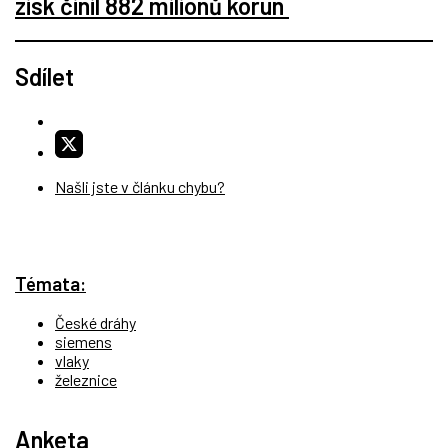
zisk činil 882 milionů korun
Sdílet
Našli jste v článku chybu?
Témata:
České dráhy
siemens
vlaky
železnice
Anketa