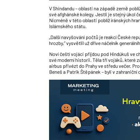
V Shindandu – oblasti na západě země poblíž í
své afghánské kolegy. Jestli je stejný úkol č
Nicméně v této oblasti poblíž íránských hrani
Islámského státu.
„Další navyšování počtů je reakcí České repu
hrozby,“ vysvětlil už dříve náčelník generál
Noví čeští vojáci přijdou pod Hindúkuš ve ch
své moderní historii. Těla tří vojáků, které
airbus přivézt do Prahy ve středu večer. Pro 
Beneš a Patrik Štěpánek – byli v zahraniční