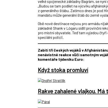
velké spojenecké základny Bagrám, se nyní 
„Budou se tam podílet na výcviku afghánský
z generálního štábu. Zatímco dnes je pod 
mandátu může generální štáb do země vyslat 
Obě nové destinace nejsou pro armádu nijak
základně Shank v Lógaru sídlil provinční re
pro místní obyvatele. Teď tam vyjedou čtyři
speciální policii.
Zabití tří českých vojáků v Afghánistán
nenávistné reakce vůči samotným voják
komentáře týdeníku Euro:
Když stoka promluví
Rakve zahalené vlajkou. Má 