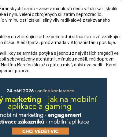
ránských hranic – zase v minulosti čeští vrtulníkáři školili
eká i nyní, velení ozbrojených sil zatím neprozradilo.
c v minulosti získali silný vliv radikálové z takzvaného
bliky na zhoršující se bezpečnostní situaci a nově vznikající
ního štábu Aleš Opata, proč armáda v Afghánistánu posiluje.
víli, kdy se armáda potýká s jednou z největších tragédií ve
 zabil sebevražedný atentátník minulou neděli, má dopravní
Martina Marcina šlo už o pátou misi, další dva padlí – Kamil
 operaci poprvé.