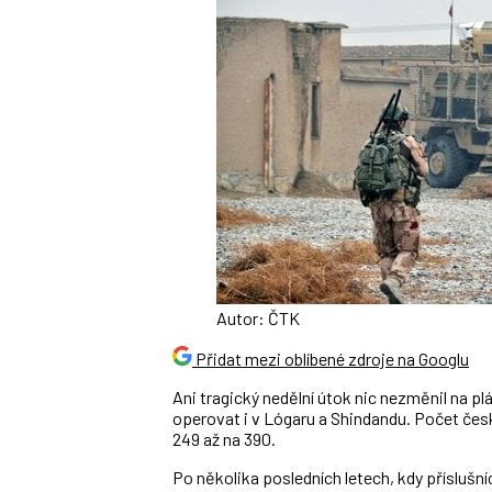
Autor: ČTK
Přidat mezi oblíbené zdroje na Googlu
Ani tragický nedělní útok nic nezměnil na
operovat i v Lógaru a Shindandu. Počet čes
249 až na 390.
Po několika posledních letech, kdy příslušníc