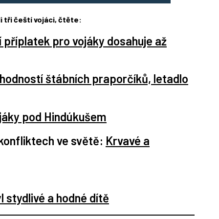
tři čeští vojáci, čtěte:
 příplatek pro vojáky dosahuje až
o hodností štábních praporčíků, letadlo
vojáky pod Hindúkušem
konfliktech ve světě:
Krvavé a
 stydlivé a hodné dítě