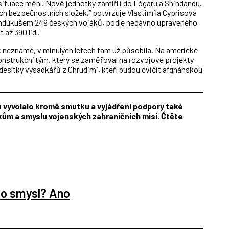
situace mění. Nově jednotky zamíří i do Lógaru a Shindandu.
ch bezpečnostních složek,“ potvrzuje Vlastimila Cyprisová
Hindúkušem 249 českých vojáků, podle nedávno upraveného
až 390 lidí.
 neznámé, v minulých letech tam už působila. Na americké
konstrukční tým, který se zaměřoval na rozvojové projekty
 desítky výsadkářů z Chrudimi, kteří budou cvičit afghánskou
u vyvolalo kromě smutku a vyjádření podpory také
ům a smyslu vojenských zahraničních misí. Čtěte
to smysl? Ano