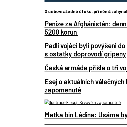
O sebevražedné útoku, při němž zahynuli 
Peníze za Afghánistán: denní
5200 korun
Padlí vojáci byli povýšeni d
s ostatky doprovodí gripeny
Česká armáda přišla o tři 
Esej o aktuálních válečných 
zapomenuté
Matka bin Ládina: Usáma byl