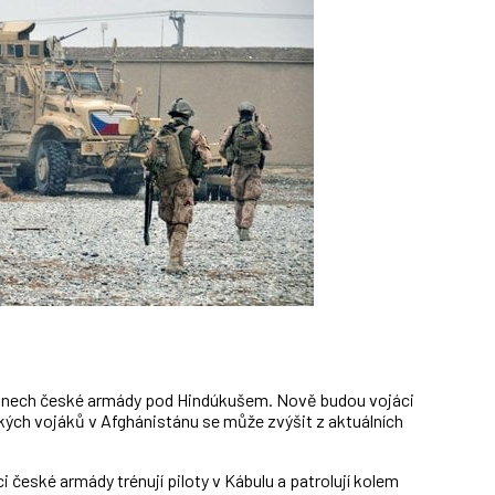
 plánech české armády pod Hindúkušem. Nově budou vojáci
kých vojáků v Afghánistánu se může zvýšit z aktuálních
i české armády trénují piloty v Kábulu a patrolují kolem