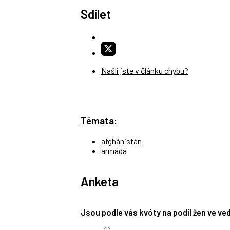
Sdílet
Našli jste v článku chybu?
Témata:
afghánistán
armáda
Anketa
Jsou podle vás kvóty na podíl žen ve v