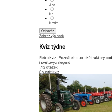
Ano
Ne
Nevím
Odpověz
Zobraz výsledek
Kvíz týdne
Retro kvíz: Poznáte historické traktory po
i světových legend
1/12 otázek
Spustit kvíz