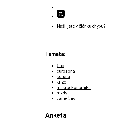
Našli jste v článku chybu?
Témata:
Čnb
eurozóna
koruna
krize
makroekonomika
mzdy
zámečník
Anketa