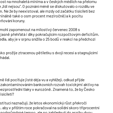
anost na mnohaletá minima a v českých médiích na přelomu
že „lidi nejsou“. O poznání méně se diskutovalo o rozdílu ve
Ne že by neexistoval, ale mzdy od začátku tisíciletí bez
inálně také o osm procent meziročně) a k pocitu
vňování koruny.
by mohl zapomenout na milostivý červenec 2008 s
jasně přehřátá i díky pokračujícím rozpočtovým deficitům.
dla, aby je v srpnu snížila o 25 bodů v reakci na předchozí
o prožije ztracenou pětiletku s dvojí recesí a stagnujícími
hádal.
lidí pociťuje jisté déja vu a vyhlížejí, odkud přijde
se zakontaminováním bankovních rozvah toxickými aktivy na
 bezprostřední tlaky v eurozóně. Znamená to, že by Česko
síciletí?
titucí naznačují, že letos ekonomický růst překročí
, aby v příštím roce pokračoval na solidní skoro tříprocentní
 to podprůměrné tempo, ale po zabřednutí do aspiku dvou