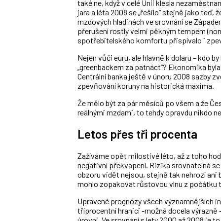
také ne, když v celé Unii klesla nezaměstn
jara a léta 2008 se „řešilo“ stejně jako teď, 
mzdových hladinách ve srovnání se Západem. 
přerušení rostly velmi pěkným tempem (nom
spotřebitelského komfortu přispívalo i zpe
Nejen vůči euru, ale hlavně k dolaru – kdo 
„greenbackem za patnáct“? Ekonomika byla 
Centrální banka ještě v únoru 2008 sazby zve
zpevňování koruny na historická maxima.
Že mělo být za pár měsíců po všem a že Česk
reálnými mzdami, to tehdy opravdu nikdo ne
Letos přes tři procenta
Zažíváme opět milostivé léto, až z toho hodně 
negativní překvapení. Rizika srovnatelná 
obzoru vidět nejsou, stejně tak nehrozí ani
mohlo zopakovat růstovou vlnu z počátku ti
Upravené
prognózy
všech významnějších ins
tříprocentní hranici -možná docela výrazně -
úrovni. Ve srovnání s lety 2000 až 2008 je