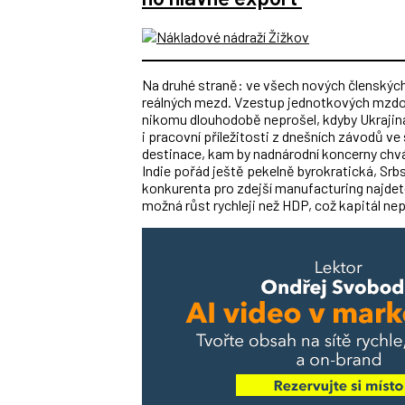
Na druhé straně: ve všech nových členských
reálných mezd. Vzestup jednotkových mzdov
nikomu dlouhodobě neprošel, kdyby Ukrajina
i pracovní příležitosti z dnešních závodů ve
destinace, kam by nadnárodní koncerny chvá
Indie pořád ještě pekelně byrokratická, Sr
konkurenta pro zdejší manufacturing najde
možná růst rychleji než HDP, což kapitál n