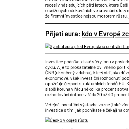
recesí v následujících pěti letech, které Češ
o snížených očekáváních ve srovnání s lety mi
že firemní investice nejsou motorem růstu, j
Přijetí eura:
kdo v Evropě zc
Investice podnikatelské sféry jsou v posle
cyklu. A je to prokazatelně ovlivněno pol
ČNB (ukončený v dubnu), který vidí jako důvo
ekonomové, však investiční rozhodnutí poz
opožďuje čerpání strukturálních fondů EU. 
slabší koruna v řádu několika procent sotva 
rozhodování dotace v řádu 20 až 40 procent
Veřejná investiční výstavba vázne (také vin
investice s tím, jak podnikatelé čekají na do