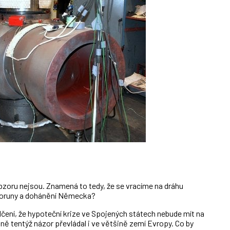
zoru nejsou. Znamená to tedy, že se vracíme na dráhu
 koruny a dohánění Německa?
čení, že hypoteční krize ve Spojených státech nebude mít na
ě tentýž názor převládal i ve většině zemí Evropy. Co by