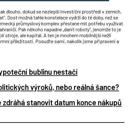
ak dlouho, dokud se nezlepší investiční prostředí v zemích,
at“. Dost možná tahle konstelace vydrží do té doby, než se
německý průmyslový komplex přestane mít potřebu využívat
zahraničí. Pak někoho napadne „danit roboty“, jenomže to je
li stroje, ale kapitál. A ten je mnohem mobilnější nežli
mní příležitosti. Posuďte sami, nakolik jsme připraveni a
ypoteční bublinu nestačí
politických výroků, nebo reálná šance?
e zdráhá stanovit datum konce nákupů