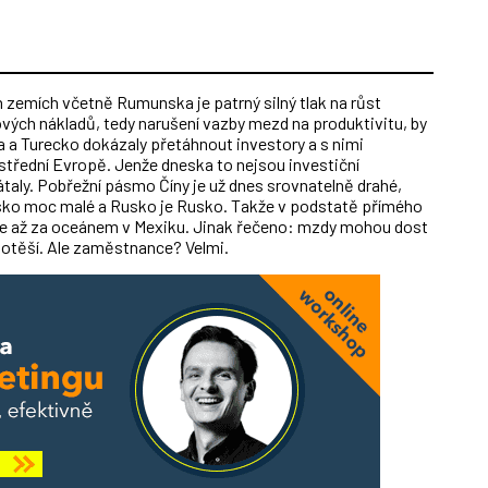
 zemích včetně Rumunska je patrný silný tlak na růst
ých nákladů, tedy narušení vazby mezd na produktivitu, by
 a Turecko dokázaly přetáhnout investory a s nimi
 střední Evropě. Jenže dneska to nejsou investiční
taly. Pobřežní pásmo Číny je už dnes srovnatelně drahé,
bsko moc malé a Rusko je Rusko. Takže v podstatě přímého
te až za oceánem v Mexiku. Jinak řečeno: mzdy mohou dost
epotěší. Ale zaměstnance? Velmi.