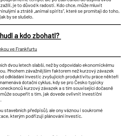
i zažili, je to důvod k radosti. Kdo chce, může mluvit
nulými a ztrátě „animal spirits“, které se promítají do toho,
ak by se slušelo.
hudl a kdo zbohatl?
dních dvou letech slabší, než by odpovídalo ekonomickému
itikou. Mnohem závažnějším faktorem než kurzový závazek
d odkládání investic zvyšujících produktivitu práce někteří
namenává dotační cyklus, kdy se pro Česko typicky
Koneckonců kurzový závazek a s tím související dočasně
může soupeřit s tím, jak dovede ovlivnit investiční
.
ou stavebních předpisů), ale ony váznou i soukromé
tace, kterým podřizují plánování investic.