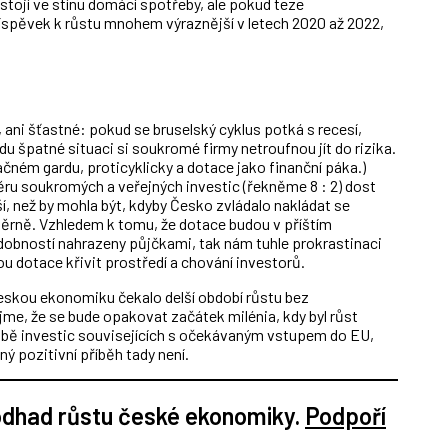
stojí ve stínu domácí spotřeby, ale pokud teze
íspěvek k růstu mnohem výraznější v letech 2020 až 2022,
 ani šťastné: pokud se bruselský cyklus potká s recesí,
 špatné situaci si soukromé firmy netroufnou jít do rizika.
čném gardu, proticyklicky a dotace jako finanční páka.)
ru soukromých a veřejných investic (řekněme 8 : 2) dost
í, než by mohla být, kdyby Česko zvládalo nakládat se
ěrně. Vzhledem k tomu, že dotace budou v příštím
obností nahrazeny půjčkami, tak nám tuhle prokrastinaci
ou dotace křivit prostředí a chování investorů.
 českou ekonomiku čekalo delší období růstu bez
e, že se bude opakovat začátek milénia, kdy byl růst
ě investic souvisejících s očekávaným vstupem do EU,
lný pozitivní příběh tady není.
 odhad růstu české ekonomiky.
Podpoří