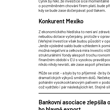
Cynik by řekl, že investice sice momentálně 
o pozměněném chování firem platí, bude př
kdy se bude zase dočerpávat pod tlakem.
Konkurent Mexiko
Z ekonomického hlediska to není ani zdravé,
nebudou dotace vyčerpány, protože v opravdu
(Veřejné investice však budou působit v opa
Jenže výsledné saldo bude vzhledem k pomě
možná negativní a celková míra investic nižš
strukturálními fondy alespoň trochu rovnom
finančním období v EU s vysokou pravděpod
nikdo nikdy nevrátí, ale zase aspoň přestan
Může se stát – a bylo by to příjemné -že by
dramatických výkyvů směrem dolů. Nečekejm
poháněn vysokooktanovým palivem v podob
což vydrželo i pár následujících let. Stejně si
Bankovní asociace zlepšila
ho hlavně export