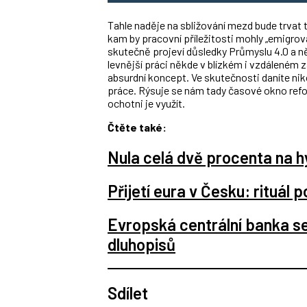
Tahle naděje na sbližování mezd bude trvat t
kam by pracovní příležitosti mohly „emigrov
skutečně projeví důsledky Průmyslu 4.0 a 
levnější práci někde v blízkém i vzdáleném 
absurdní koncept. Ve skutečnosti daníte niko
práce. Rýsuje se nám tady časové okno refor
ochotni je využít.
Čtěte také:
Nula celá dvě procenta na h
Přijetí eura v Česku: rituál 
Evropská centrální banka s
dluhopisů
Sdílet