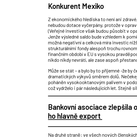
Konkurent Mexiko
Z ekonomického hlediska to není ani zdravé,
nebudou dotace vyčerpány, protože v opravdu
(Veřejné investice však budou působit v opa
Jenže výsledné saldo bude vzhledem k pomě
možná negativní a celková míra investic nižš
strukturálními fondy alespoň trochu rovnom
finančním období v EU s vysokou pravděpod
nikdo nikdy nevrátí, ale zase aspoň přestan
Může se stát – a bylo by to příjemné -že by
dramatických výkyvů směrem dolů. Nečekejm
poháněn vysokooktanovým palivem v podob
což vydrželo i pár následujících let. Stejně si
Bankovní asociace zlepšila
ho hlavně export
Na druhé straně: ve všech nových členských