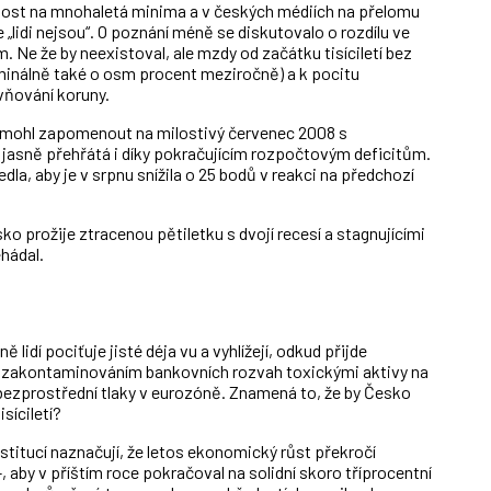
anost na mnohaletá minima a v českých médiích na přelomu
že „lidi nejsou“. O poznání méně se diskutovalo o rozdílu ve
Ne že by neexistoval, ale mzdy od začátku tisíciletí bez
inálně také o osm procent meziročně) a k pocitu
vňování koruny.
by mohl zapomenout na milostivý červenec 2008 s
jasně přehřátá i díky pokračujícím rozpočtovým deficitům.
dla, aby je v srpnu snížila o 25 bodů v reakci na předchozí
o prožije ztracenou pětiletku s dvojí recesí a stagnujícími
hádal.
lidí pociťuje jisté déja vu a vyhlížejí, odkud přijde
se zakontaminováním bankovních rozvah toxickými aktivy na
 bezprostřední tlaky v eurozóně. Znamená to, že by Česko
síciletí?
titucí naznačují, že letos ekonomický růst překročí
, aby v příštím roce pokračoval na solidní skoro tříprocentní