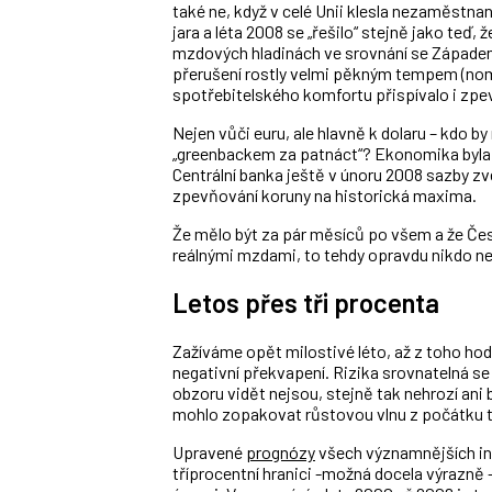
také ne, když v celé Unii klesla nezaměstn
jara a léta 2008 se „řešilo“ stejně jako teď, 
mzdových hladinách ve srovnání se Západem. 
přerušení rostly velmi pěkným tempem (nom
spotřebitelského komfortu přispívalo i zpe
Nejen vůči euru, ale hlavně k dolaru – kdo 
„greenbackem za patnáct“? Ekonomika byla 
Centrální banka ještě v únoru 2008 sazby zve
zpevňování koruny na historická maxima.
Že mělo být za pár měsíců po všem a že Česk
reálnými mzdami, to tehdy opravdu nikdo ne
Letos přes tři procenta
Zažíváme opět milostivé léto, až z toho hodně 
negativní překvapení. Rizika srovnatelná 
obzoru vidět nejsou, stejně tak nehrozí ani
mohlo zopakovat růstovou vlnu z počátku ti
Upravené
prognózy
všech významnějších ins
tříprocentní hranici -možná docela výrazně -