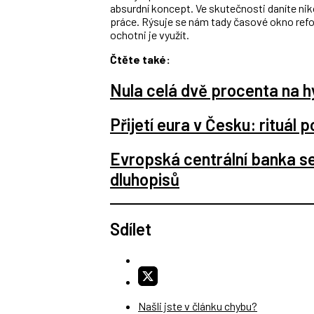
absurdní koncept. Ve skutečnosti daníte niko
práce. Rýsuje se nám tady časové okno refor
ochotni je využít.
Čtěte také:
Nula celá dvě procenta na h
Přijetí eura v Česku: rituál 
Evropská centrální banka s
dluhopisů
Sdílet
Našli jste v článku chybu?