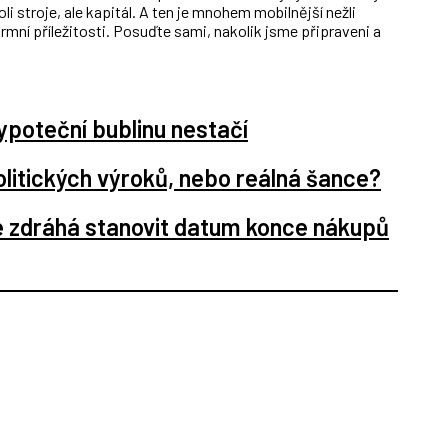
li stroje, ale kapitál. A ten je mnohem mobilnější nežli
mní příležitosti. Posuďte sami, nakolik jsme připraveni a
ypoteční bublinu nestačí
politických výroků, nebo reálná šance?
e zdráhá stanovit datum konce nákupů