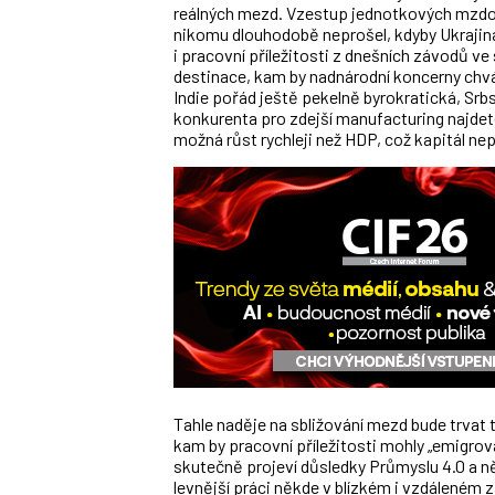
reálných mezd. Vzestup jednotkových mzdov
nikomu dlouhodobě neprošel, kdyby Ukrajina
i pracovní příležitosti z dnešních závodů ve
destinace, kam by nadnárodní koncerny chvá
Indie pořád ještě pekelně byrokratická, Sr
konkurenta pro zdejší manufacturing najde
možná růst rychleji než HDP, což kapitál n
Tahle naděje na sbližování mezd bude trvat t
kam by pracovní příležitosti mohly „emigrov
skutečně projeví důsledky Průmyslu 4.0 a 
levnější práci někde v blízkém i vzdáleném 