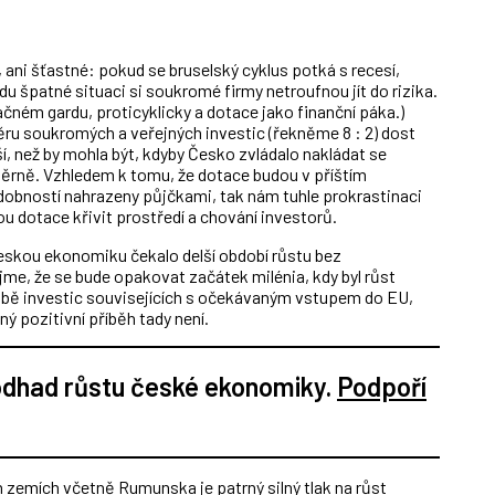
 ani šťastné: pokud se bruselský cyklus potká s recesí,
 špatné situaci si soukromé firmy netroufnou jít do rizika.
čném gardu, proticyklicky a dotace jako finanční páka.)
ru soukromých a veřejných investic (řekněme 8 : 2) dost
í, než by mohla být, kdyby Česko zvládalo nakládat se
ěrně. Vzhledem k tomu, že dotace budou v příštím
obností nahrazeny půjčkami, tak nám tuhle prokrastinaci
ou dotace křivit prostředí a chování investorů.
 českou ekonomiku čekalo delší období růstu bez
e, že se bude opakovat začátek milénia, kdy byl růst
ě investic souvisejících s očekávaným vstupem do EU,
lný pozitivní příběh tady není.
 odhad růstu české ekonomiky.
Podpoří
 zemích včetně Rumunska je patrný silný tlak na růst