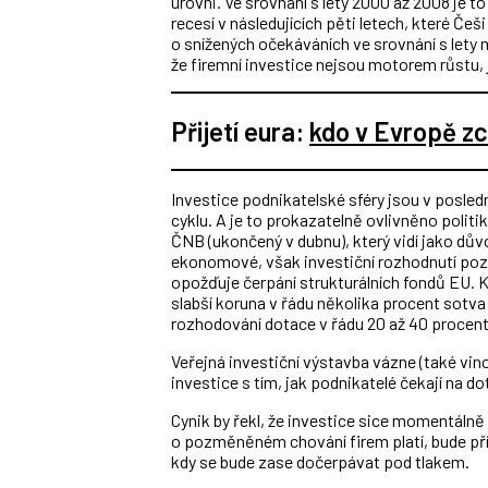
úrovni. Ve srovnání s lety 2000 až 2008 je
recesí v následujících pěti letech, které Češ
o snížených očekáváních ve srovnání s lety mi
že firemní investice nejsou motorem růstu, j
Přijetí eura:
kdo v Evropě zc
Investice podnikatelské sféry jsou v posle
cyklu. A je to prokazatelně ovlivněno pol
ČNB (ukončený v dubnu), který vidí jako důvo
ekonomové, však investiční rozhodnutí poz
opožďuje čerpání strukturálních fondů EU. 
slabší koruna v řádu několika procent sotva 
rozhodování dotace v řádu 20 až 40 procent
Veřejná investiční výstavba vázne (také vin
investice s tím, jak podnikatelé čekají na do
Cynik by řekl, že investice sice momentálně 
o pozměněném chování firem platí, bude př
kdy se bude zase dočerpávat pod tlakem.