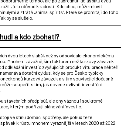
 to podprůměrné tempo, ale po zabřednutí do aspiku dvou
i zažili, je to důvod k radosti. Kdo chce, může mluvit
nulými a ztrátě „animal spirits“, které se promítají do toho,
ak by se slušelo.
hudl a kdo zbohatl?
dních dvou letech slabší, než by odpovídalo ekonomickému
itikou. Mnohem závažnějším faktorem než kurzový závazek
d odkládání investic zvyšujících produktivitu práce někteří
namenává dotační cyklus, kdy se pro Česko typicky
Koneckonců kurzový závazek a s tím související dočasně
může soupeřit s tím, jak dovede ovlivnit investiční
.
ou stavebních předpisů), ale ony váznou i soukromé
tace, kterým podřizují plánování investic.
stojí ve stínu domácí spotřeby, ale pokud teze
íspěvek k růstu mnohem výraznější v letech 2020 až 2022,