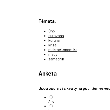
Témata:
Čnb
eurozóna
koruna
krize
makroekonomika
mzdy
zámečník
Anketa
Jsou podle vás kvóty na podíl žen ve v
Ano