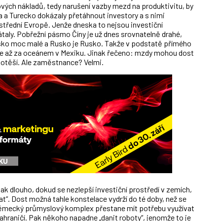
ých nákladů, tedy narušení vazby mezd na produktivitu, by
 a Turecko dokázaly přetáhnout investory a s nimi
 střední Evropě. Jenže dneska to nejsou investiční
taly. Pobřežní pásmo Číny je už dnes srovnatelně drahé,
bsko moc malé a Rusko je Rusko. Takže v podstatě přímého
te až za oceánem v Mexiku. Jinak řečeno: mzdy mohou dost
epotěší. Ale zaměstnance? Velmi.
ak dlouho, dokud se nezlepší investiční prostředí v zemích,
at“. Dost možná tahle konstelace vydrží do té doby, než se
německý průmyslový komplex přestane mít potřebu využívat
zahraničí. Pak někoho napadne „danit roboty“, jenomže to je