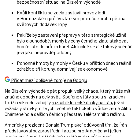
bezpečnostní situaci na Blízkém východě
Kvůli konfliktu se zcela zastavil provoz lodí
v Hormuzském průlivu, kterým proteče zhruba pětina
světových dodávek ropy
Pakliže by zastavení přepravy v této strategické úžině
bylo dlouhodobé, mohly by ceny černého zlata atakovat
hranici sto dolarů za barel. Aktuálně se ale takový scénář
jeví jako nepravděpodobný
Pohonné hmoty by mohly v Česku v příštích dnech reálně
zdražit o tři koruny, domnívají se ekonomové
Přidat mezi oblíbené zdroje na Googlu
Na Blízkém východě opět propukl velký chaos, který může mít
značné dopady na celý svět. Spojené státy spolu s Izraelem
totiž o víkendu zahájily
rozsáhlé letecké útoky na Írán
, jež si
vyžádaly stovky mrtvých, včetně faktického vůdce země Alího
Chámeneího a dalších čelních představitelé tamního režimu.
Americký prezident Donald Trump akci odůvodnil tím, že Írán
představoval bezprostřední hrozbu pro Američany i jejich
spojence. Země totiž údajně rozšiřovala svůj arzenál