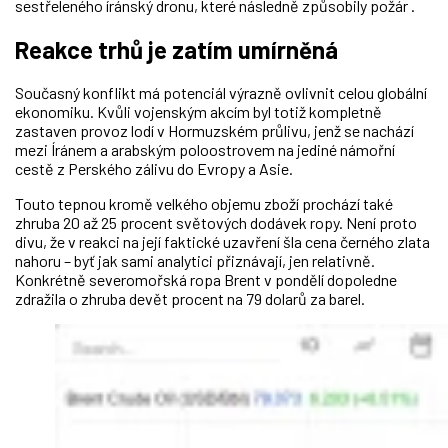
sestřeleného íránský dronu, které následně způsobily požár .
Reakce trhů je zatím umírněná
Současný konflikt má potenciál výrazně ovlivnit celou globální
ekonomiku. Kvůli vojenským akcím byl totiž kompletně
zastaven provoz lodí v Hormuzském průlivu, jenž se nachází
mezi Íránem a arabským poloostrovem na jediné námořní
cestě z Perského zálivu do Evropy a Asie.
Touto tepnou kromě velkého objemu zboží prochází také
zhruba 20 až 25 procent světových dodávek ropy. Není proto
divu, že v reakci na její faktické uzavření šla cena černého zlata
nahoru
– byť jak sami analytici přiznávají, jen relativně
.
Konkrétně severomořská ropa Brent v pondělí dopoledne
zdražila o zhruba devět procent na 79 dolarů za barel.