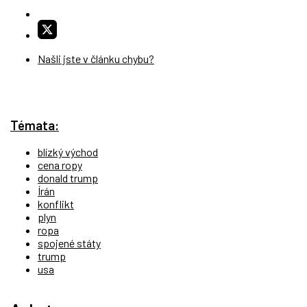
Našli jste v článku chybu?
Témata:
blízký východ
cena ropy
donald trump
Írán
konflikt
plyn
ropa
spojené státy
trump
usa