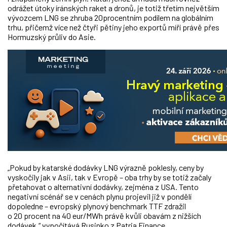
odrážet útoky íránských raket a dronů, je totiž třetím největším
vývozcem LNG se zhruba 20procentním podílem na globálním
trhu, přičemž více než čtyři pětiny jeho exportů míří právě přes
Hormuzský průliv do Asie.
„Pokud by katarské dodávky LNG výrazně poklesly, ceny by
vyskočily jak v Asii, tak v Evropě – oba trhy by se totiž začaly
přetahovat o alternativní dodávky, zejména z USA. Tento
negativní scénář se v cenách plynu projevil již v pondělí
dopoledne – evropský plynový benchmark TTF zdražil
o 20 procent na 40 eur/MWh právě kvůli obavám z nižších
dodávek,“ vypočítává Rusinko z Patria Finance.