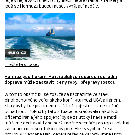
lodě se Hormuzu budou muset vyhýbat i nadále.
Přečtěte si také:
Hormuz pod tlakem. Po izraelských úderech se lodní
doprava může zastavit, ceny ropy i přepravy rostou
„V tomto okamžiku se zdá, že se nacházíme ve stavu
plnohodnotného vojenského konfliktu mezi USA a Íránem,
který by byl bezprecedentní a jehož trajektorii je nemožné
odhadnout. Pokud by tato situace pokračovala několik dní,
přičemž Írán a jeho spojenci by se za útoky i nadále mstili,
můžeme očekávat ty nejhorší možné scénáře pro ropu, včetně
zásadního narušení toků ropy přes Blízký východ,“ říká
pro
CNBC
Vandana Hari, generální ředitelka výzkumné firmy