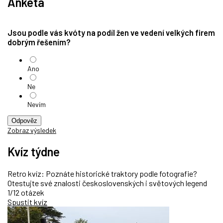
Anketa
Jsou podle vás kvóty na podíl žen ve vedení velkých firem
dobrým řešením?
Ano
Ne
Nevím
Odpověz
Zobraz výsledek
Kvíz týdne
Retro kvíz: Poznáte historické traktory podle fotografie?
Otestujte své znalosti československých i světových legend
1/12 otázek
Spustit kvíz