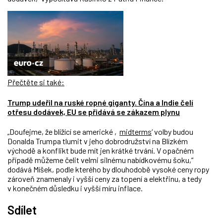
Přečtěte si také:
Trump udeřil na ruské ropné giganty. Čína a Indie čelí
otřesu dodávek, EU se přidává se zákazem plynu
„Doufejme, že blížící se americké ‚
midterms
‘ volby budou
Donalda Trumpa tlumit v jeho dobrodružství na Blízkém
východě a konflikt bude mít jen krátké trvání. V opačném
případě můžeme čelit velmi silnému nabídkovému šoku,“
dodává Míšek, podle kterého by dlouhodobě vysoké ceny ropy
zároveň znamenaly i vyšší ceny za topení a elektřinu, a tedy
v konečném důsledku i vyšší míru inflace.
Sdílet