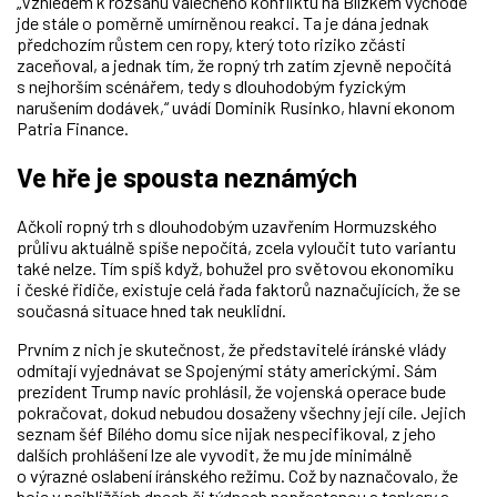
„Vzhledem k rozsahu válečného konfliktu na Blízkém východě
jde stále o poměrně umírněnou reakci. Ta je dána jednak
předchozím růstem cen ropy, který toto riziko zčásti
zaceňoval, a jednak tím, že ropný trh zatím zjevně nepočítá
s nejhorším scénářem, tedy s dlouhodobým fyzickým
narušením dodávek,“ uvádí Dominik Rusinko, hlavní ekonom
Patria Finance.
Ve hře je spousta neznámých
Ačkoli ropný trh s dlouhodobým uzavřením Hormuzského
průlivu aktuálně spíše nepočítá, zcela vyloučit tuto variantu
také nelze. Tím spíš když, bohužel pro světovou ekonomiku
i české řidiče, existuje celá řada faktorů naznačujících, že se
současná situace hned tak neuklidní.
Prvním z nich je skutečnost, že představitelé íránské vlády
odmítají vyjednávat se Spojenými státy americkými. Sám
prezident Trump navíc prohlásil, že vojenská operace bude
pokračovat, dokud nebudou dosaženy všechny její cíle. Jejich
seznam šéf Bílého domu sice nijak nespecifikoval, z jeho
dalších prohlášení lze ale vyvodit, že mu jde minimálně
o výrazné oslabení íránského režimu. Což by naznačovalo, že
boje v nejbližších dnech či týdnech nepřestanou a tankery a