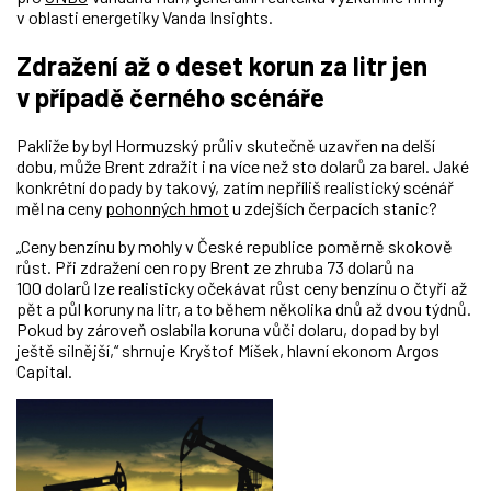
v oblasti energetiky Vanda Insights.
Zdražení až o deset korun za litr jen
v případě černého scénáře
Pakliže by byl Hormuzský průliv skutečně uzavřen na delší
dobu, může Brent zdražit i na více než sto dolarů za barel. Jaké
konkrétní dopady by takový, zatím nepříliš realistický scénář
měl na ceny
pohonných hmot
u zdejších čerpacích stanic?
„Ceny benzínu by mohly v České republice poměrně skokově
růst. Při zdražení cen ropy Brent ze zhruba 73 dolarů na
100 dolarů lze realisticky očekávat růst ceny benzínu o čtyři až
pět a půl koruny na litr, a to během několika dnů až dvou týdnů.
Pokud by zároveň oslabila koruna vůči dolaru, dopad by byl
ještě silnější,“ shrnuje Kryštof Míšek, hlavní ekonom Argos
Capital.