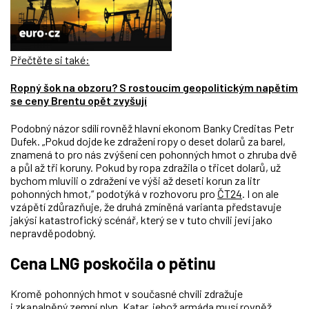
Přečtěte si také:
Ropný šok na obzoru? S rostoucím geopolitickým napětím
se ceny Brentu opět zvyšují
Podobný názor sdílí rovněž hlavní ekonom Banky Creditas
Petr
Dufek
. „Pokud dojde ke zdražení ropy o deset dolarů za barel,
znamená to pro nás zvýšení cen pohonných hmot o zhruba dvě
a půl až tři koruny. Pokud by ropa zdražila o třicet dolarů, už
bychom mluvili o zdražení ve výši až deseti korun za litr
pohonných hmot,“ podotýká v rozhovoru pro
ČT24
. I on ale
vzápětí zdůrazňuje, že druhá zmíněná varianta představuje
jakýsi katastrofický scénář, který se v tuto chvíli jeví jako
nepravděpodobný.
Cena LNG poskočila o pětinu
Kromě pohonných hmot v současné chvíli zdražuje
i zkapalněný zemní plyn. Katar, jehož armáda musí rovněž