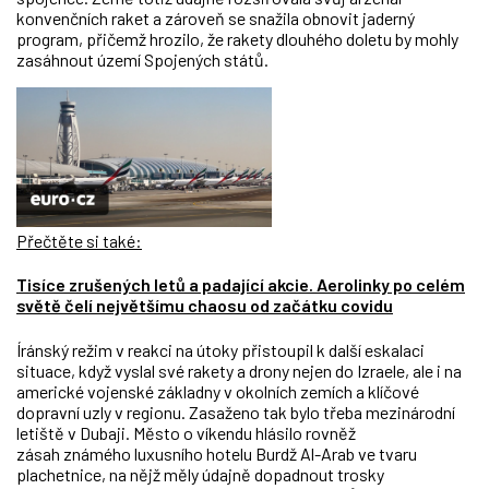
konvenčních raket a zároveň se snažila obnovit jaderný
program, přičemž hrozilo, že rakety dlouhého doletu by mohly
zasáhnout území Spojených států.
Přečtěte si také:
Tisíce zrušených letů a padající akcie. Aerolinky po celém
světě čelí největšímu chaosu od začátku covidu
Íránský režim v reakci na útoky přistoupil k další eskalaci
situace, když vyslal své rakety a drony nejen do Izraele, ale i na
americké vojenské základny v okolních zemích a klíčové
dopravní uzly v regionu. Zasaženo tak bylo třeba mezinárodní
letiště v Dubaji. Město o víkendu hlásilo rovněž
zásah
známého luxusního hotelu
Burdž Al-Arab
ve tvaru
plachetnice, na nějž měly údajně dopadnout trosky