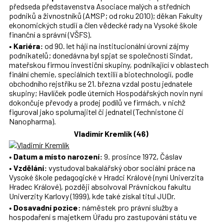
předseda představenstva Asociace malých a středních
podniků a živnostníků (AMSP; od roku 2010); děkan Fakulty
ekonomických studií a člen vědecké rady na Vysoké škole
finanční a správní (VŠFS).
•
Kariéra:
od 90. let hájí na institucionální úrovní zájmy
podnikatelů; donedávna byl spjat se společností Sindat,
mateřskou firmou investiční skupiny, podnikající v oblastech
finální chemie, speciálních textilií a biotechnologií, podle
obchodního rejstříku se 21. března vzdal postu jednatele
skupiny; Havlíček podle úterních Hospodářských novin nyní
dokončuje převody a prodej podílů ve firmách, v nichž
figuroval jako spolumajitel či jednatel (Technistone či
Nanopharma).
Vladimír Kremlík (46)
•
Datum a místo narození:
9. prosince 1972, Čáslav
•
Vzdělání:
vystudoval bakalářský obor sociální práce na
Vysoké škole pedagogické v Hradci Králové (nyní Univerzita
Hradec Králové), později absolvoval Právnickou fakultu
Univerzity Karlovy (1999), kde také získal titul JUDr.
•
Dosavadní pozice:
náměstek pro právní služby a
hospodaření s majetkem Úřadu pro zastupování státu ve