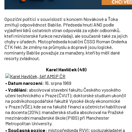
Opoziční politici v souvislosti s koncem Novákové a Ťoka
zmiňují odpovědnost Babiše. Předseda hnutí ANO podle
vyjádření lídrů ostatních stran odpovídá za výběr odborníků,
kteří ministerské funkce nezvládají, ale současně také za jejich
chyby v úřadech. Místopředseda koaliční ČSSD Roman Onderka
ČTK řekl, že změny na průmyslu a dopravě jsou logické,
nominanty Babiše považuje za manažery, kteří by měli dané
resorty zvládnout.
Karel Havlíček (49)
•
Datum narození:
16. srpna 1969
•
Vzdělání:
absolvoval stavební fakultu Českého vysokého
učení technického v Praze (ČVUT); doktorské studium ukončil
na podnikohospodářské fakultě Vysoké školy ekonomické
v Praze (VŠE), kde se na fakultě financí a účetnictví habilitoval
na docenta (2014); manažerská studia absolvoval na Pražské
mezinárodní manažerské škole (PIBS) při Manchester
Metropolitan University.
•
Současná pozice:
místopředseda RVVI; spoluzakladatel a