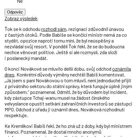
Ne
Odpověz
Zobraz výsledek
Ťok se k odchodu
rozhodl sám
, rezignaci zdůvodnil únavou
z častých útoků. Podle Babiše se končící ministr nemá za co
stydět, opozice naproti tomu míní, že byl neúspěšný a
nezvládal svůj resort. V pondělí Ťok řekl, že se do budoucna
nechce věnovat politice. Ještě si ale rozmyslí, zda složí
i poslanecký mandát.
O konci Novákové se mluvilo delší dobu, svůj odchod
oznámila
dnes
. Konkrétní důvody výměny nechtěl Babiš komentovat.
„Já jsem s paní Novákovou o tom mluvil, není jednoduché přijít
z privátního sektoru do státní správy, která funguje úplně jiným
způsobem,“ poznamenal. Odmítl, že by důvodem byl incident,
kdy zástupce Tchaj-wanu musel na žádost čínského
velvyslance opustit setkání zahraničních investorů se zástupci
MPO. Odchod z úřadu ji oznámil dnes, Nováková rozhodnutí
respektuje.
Ke Kremlíkovi Babiš řekl, že ho zná už z doby, kdy byl ministrem
financí. Poznamenal, že dostal mnoho anonymů