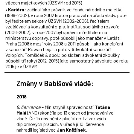
věcech majetkových (ÚZSVM; od 2015)
•
Kariéra:
začínal jako právník ve Fondu národního majetku
(1999–2002), v roce 2002 krátce pracoval na úřadu vlády, poté
byl ředitelem sekce v ÚZSVM (2002–2006), ředitelem
vzdělávací a konzultační o.p.s. Institut sociálního rozvoje
(2006–2007), v roce 2007 byl správním ředitelem na
ministerstvu dopravy, poté působil jako manažer v Letišti
Praha (2008); mezi roky 2008 a 2011 působil jako koncipient
v kanceláři Rowan Legal a poté v Advokátní kanceláři
Volopich, Tomšíček & spol.; po složení advokátní zkoušky
působil tři roky (2012–2015) jako samostatný advokát; od roku
2015 je v ÚZSVM
Změny v Babišově vládě:
2018
9. července
– Ministryně spravedlnosti
Taťána
Malá
(ANO) skončila po 13 dnech od jmenování ve
vládě. Čelila obvinění z plagiátorství ve svých
diplomových pracích. V úřadě ji 10. července
nahradil legislativec
Jan Kněžínek
.