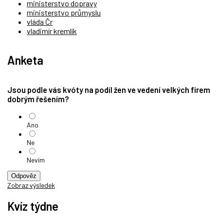
ministerstvo dopravy
ministerstvo průmyslu
vláda Čr
vladimír kremlík
Anketa
Jsou podle vás kvóty na podíl žen ve vedení velkých firem
dobrým řešením?
Ano
Ne
Nevím
Odpověz
Zobraz výsledek
Kvíz týdne