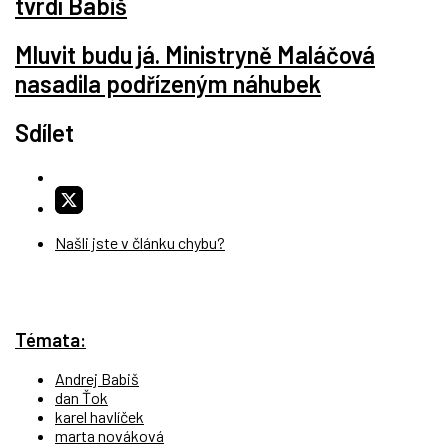
tvrdí Babiš
Mluvit budu já. Ministryně Maláčová
nasadila podřízeným náhubek
Sdílet
Našli jste v článku chybu?
Témata:
Andrej Babiš
dan Ťok
karel havlíček
marta nováková