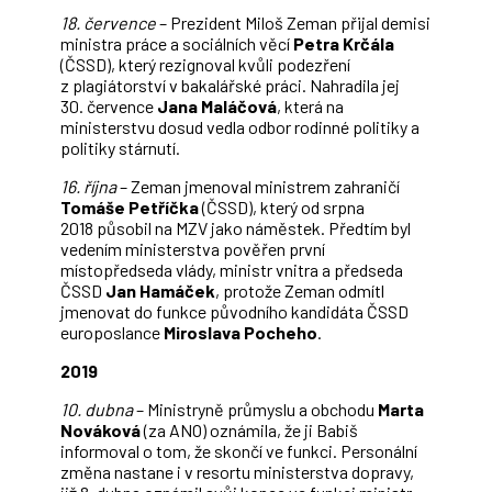
18. července
– Prezident Miloš Zeman přijal demisi
ministra práce a sociálních věcí
Petra Krčála
(ČSSD), který rezignoval kvůli podezření
z plagiátorství v bakalářské práci. Nahradila jej
30. července
Jana Maláčová
, která na
ministerstvu dosud vedla odbor rodinné politiky a
politiky stárnutí.
16. října
– Zeman jmenoval ministrem zahraničí
Tomáše Petříčka
(ČSSD), který od srpna
2018 působil na MZV jako náměstek. Předtím byl
vedením ministerstva pověřen první
místopředseda vlády, ministr vnitra a předseda
ČSSD
Jan Hamáček
, protože Zeman odmítl
jmenovat do funkce původního kandidáta ČSSD
europoslance
Miroslava Pocheho
.
2019
10. dubna
– Ministryně průmyslu a obchodu
Marta
Nováková
(za ANO) oznámila, že ji Babiš
informoval o tom, že skončí ve funkci. Personální
změna nastane i v resortu ministerstva dopravy,