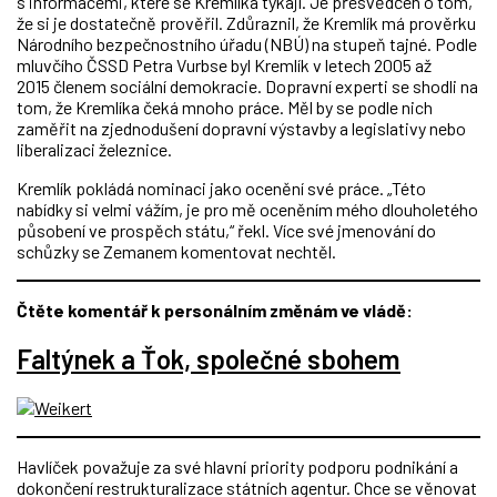
s informacemi, které se Kremlíka týkají. Je přesvědčen o tom,
že si je dostatečně prověřil. Zdůraznil, že Kremlík má prověrku
Národního bezpečnostního úřadu (NBÚ) na stupeň tajné. Podle
mluvčího ČSSD Petra Vurbse byl Kremlík v letech 2005 až
2015 členem sociální demokracie. Dopravní experti se shodli na
tom, že Kremlíka čeká mnoho práce. Měl by se podle nich
zaměřit na zjednodušení dopravní výstavby a legislativy nebo
liberalizaci železnice.
Kremlík pokládá nominaci jako ocenění své práce. „Této
nabídky si velmi vážím, je pro mě oceněním mého dlouholetého
působení ve prospěch státu,“ řekl. Více své jmenování do
schůzky se Zemanem komentovat nechtěl.
Čtěte komentář k personálním změnám ve vládě:
Faltýnek a Ťok, společné sbohem
Havlíček považuje za své hlavní priority podporu podnikání a
dokončení restrukturalizace státních agentur. Chce se věnovat