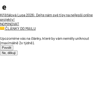
Křišťálová Lupa 2026: Dejte nám své tipy na nejlepší online
projekty!
NOMINOVAT
ČLÁNKY DO MAILU
Upozorníme vás na články, které by vám neměly uniknout
(maximálně 2x týdně).
Povolit
Ne, děkuji