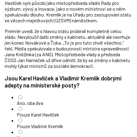
Havlíček nyní působí jako místopředseda vládní Rady pro
výzkum, vývoj a inovace, jako o novém ministrovi se o něm
spekulovalo dlouho. Kremlík je na Úřadu pro zastupování státu
ve věcech majetkových (ÚZSVM) náměstkem.
Premiér uvedl, že s hlavou státu probírali kompletně celou
vládu. Nevyloučil další změny v kabinetu, aktuálně ale navrhuje
jen konec Novákové a Ťoka. „To je pro tuto chvíli všechno,“
řekl. Média spekulovala o budoucnosti ministra spravedlnosti
Jana Kněžínka (za ANO). Místopředseda vlády a předseda
ČSSD Jan Hamáček už dříve odmítl, že by se změny v kabinetu
mohly týkat ministrů za sociální demokracii.
Jsou Karel Havlíček a Vladimír Kremlík dobrými
adepty na ministerské posty?
Ano, oba dva
Pouze Karel Havlíček
Pouze Vladimír Kremlík