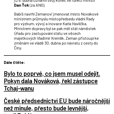
již 8. dubna oznámil svůj konec ve funkci ministr
Dan Ťok
(za ANO).
Babiš navrhl Zemanovi jmenovat místo Novákové
ministrem průmyslu místopředsedu vládní Rady
pro výzkum, vývoj a inovace Karla Havlíčka.
Ministrem dopravy byl se pak měl stát náměstek
Úřadu pro zastupování státu ve věcech
majetkových Vladimír Kremlík. Zeman přistoupí ke
změnám ve vládě 30. dubna po návratu z cesty do
Číny.
Dále čtěte:
Bylo to poprvé, co jsem musel odejít.
Pokyn dala Nováková, řekl zástupce
Tchaj-wanu
České předsednictví EU bude náročnější
než minule, přesto bude levnější,