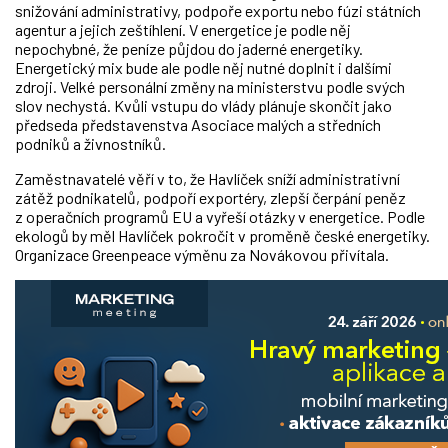
snižování administrativy, podpoře exportu nebo fúzi státních
agentur a jejich zeštíhlení. V energetice je podle něj
nepochybné, že peníze půjdou do jaderné energetiky.
Energetický mix bude ale podle něj nutné doplnit i dalšími
zdroji. Velké personální změny na ministerstvu podle svých
slov nechystá. Kvůli vstupu do vlády plánuje skončit jako
předseda představenstva Asociace malých a středních
podniků a živnostníků.
Zaměstnavatelé věří v to, že Havlíček sníží administrativní
zátěž podnikatelů, podpoří exportéry, zlepší čerpání peněz
z operačních programů EU a vyřeší otázky v energetice. Podle
ekologů by měl Havlíček pokročit v proměně české energetiky.
Organizace Greenpeace výměnu za Novákovou přivítala.