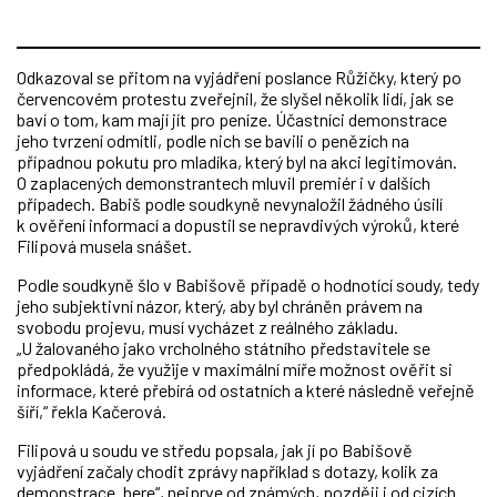
Odkazoval se přitom na vyjádření poslance Růžičky, který po
červencovém protestu zveřejnil, že slyšel několik lidí, jak se
baví o tom, kam mají jít pro peníze. Účastníci demonstrace
jeho tvrzení odmítli, podle nich se bavili o penězích na
případnou pokutu pro mladíka, který byl na akci legitimován.
O zaplacených demonstrantech mluvil premiér i v dalších
případech. Babiš podle soudkyně nevynaložil žádného úsilí
k ověření informací a dopustil se nepravdivých výroků, které
Filipová musela snášet.
Podle soudkyně šlo v Babišově případě o hodnotící soudy, tedy
jeho subjektivní názor, který, aby byl chráněn právem na
svobodu projevu, musí vycházet z reálného základu.
„U žalovaného jako vrcholného státního představitele se
předpokládá, že využije v maximální míře možnost ověřit si
informace, které přebírá od ostatních a které následně veřejně
šíří,“ řekla Kačerová.
Filipová u soudu ve středu popsala, jak jí po Babišově
vyjádření začaly chodit zprávy například s dotazy, kolik za
demonstrace „bere“, nejprve od známých, později i od cizích