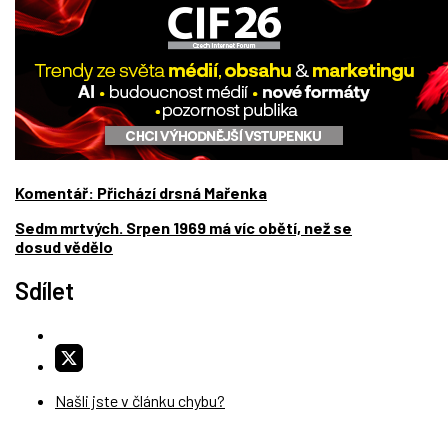
Komentář: Přichází drsná Mařenka
Sedm mrtvých. Srpen 1969 má víc obětí, než se
dosud vědělo
Sdílet
Našli jste v článku chybu?