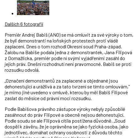
Dalších 6 fotografií
Premiér Andrej Babiš (ANO) se má omluvit za své výroky o tom,
že byli demonstranti na loňských protestech proti vládě
zaplacení. Dnes o tom rozhodl Okresní soud Praha-západ.
Žalobu na Babiše podala jedna z demonstrantek, Jana Filipová
z Domažlicka, premiér podle ní svými vyjádřeními zasáhl do
jejích práv. Dnešní rozhodnutí není pravomocné. Babiš se proti
rozsudku odvolá.
„Označení demonstrantů za zaplacené a objednané jsou
dehonestující a urážlivá a za tato tvrzení se tímto omlouvám,“
je mimo jiné uvedeno v omluvě, kterou by měl Babiš Filipové
zaslat do měsíce od právní moci rozsudku.
Podle Babišova právního zástupce výroky nebyly způsobilé
zasáhnout do práv Filipové a obecně nejsou dehonestující.
Podle soudu se ale Filipová cítila postižena důvodně. „Soud
dospěl k závěru, že je oprávněna se jako fyzická osoba, jako
jednotlivec, domáhat ochrany osobnosti z důvodu těchto