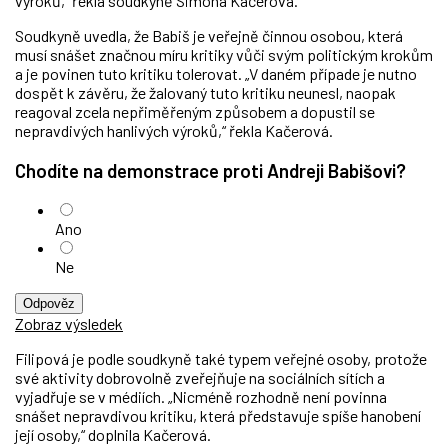
výroků,“ řekla soudkyně Simona Kačerová.
Soudkyně uvedla, že Babiš je veřejně činnou osobou, která
musí snášet značnou míru kritiky vůči svým politickým krokům
a je povinen tuto kritiku tolerovat. „V daném případe je nutno
dospět k závěru, že žalovaný tuto kritiku neunesl, naopak
reagoval zcela nepřiměřeným způsobem a dopustil se
nepravdivých hanlivých výroků,“ řekla Kačerová.
Chodíte na demonstrace proti Andreji Babišovi?
Ano
Ne
Odpověz
Zobraz výsledek
Filipová je podle soudkyně také typem veřejné osoby, protože
své aktivity dobrovolně zveřejňuje na sociálních sítích a
vyjadřuje se v médiích. „Nicméně rozhodně není povinna
snášet nepravdivou kritiku, která představuje spíše hanobení
její osoby,“ doplnila Kačerová.