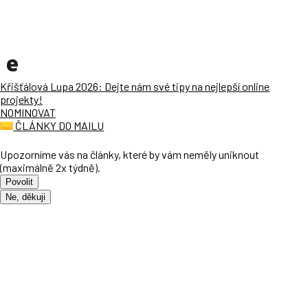
Křišťálová Lupa 2026: Dejte nám své tipy na nejlepší online
projekty!
NOMINOVAT
ČLÁNKY DO MAILU
Upozorníme vás na články, které by vám neměly uniknout
(maximálně 2x týdně).
Povolit
Ne, děkuji