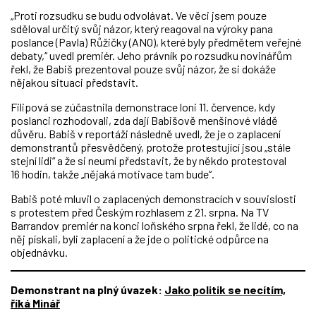
„Proti rozsudku se budu odvolávat. Ve věci jsem pouze
sděloval určitý svůj názor, který reagoval na výroky pana
poslance (Pavla) Růžičky (ANO), které byly předmětem veřejné
debaty,“ uvedl premiér. Jeho právník po rozsudku novinářům
řekl, že Babiš prezentoval pouze svůj názor, že si dokáže
nějakou situaci představit.
Filipová se zúčastnila demonstrace loni 11. července, kdy
poslanci rozhodovali, zda dají Babišově menšinové vládě
důvěru. Babiš v reportáži následně uvedl, že je o zaplacení
demonstrantů přesvědčený, protože protestující jsou „stále
stejní lidi“ a že si neumí představit, že by někdo protestoval
16 hodin, takže „nějaká motivace tam bude“.
Babiš poté mluvil o zaplacených demonstracích v souvislosti
s protestem před Českým rozhlasem z 21. srpna. Na TV
Barrandov premiér na konci loňského srpna řekl, že lidé, co na
něj pískali, byli zaplacení a že jde o politické odpůrce na
objednávku.
Demonstrant na plný úvazek:
Jako politik se necítím,
říká Minář