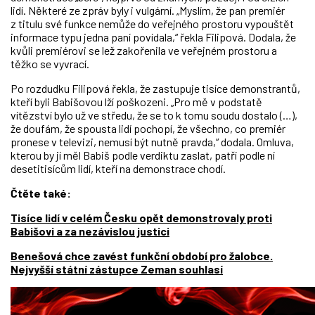
lidí. Některé ze zpráv byly i vulgární. „Myslím, že pan premiér
z titulu své funkce nemůže do veřejného prostoru vypouštět
informace typu jedna paní povídala,“ řekla Filipová. Dodala, že
kvůli premiérovi se lež zakořenila ve veřejném prostoru a
těžko se vyvrací.
Po rozdudku Filipová řekla, že zastupuje tisíce demonstrantů,
kteří byli Babišovou lží poškozeni. „Pro mě v podstatě
vítězství bylo už ve středu, že se to k tomu soudu dostalo (…),
že doufám, že spousta lidí pochopí, že všechno, co premiér
pronese v televizi, nemusí být nutně pravda,“ dodala. Omluva,
kterou by jí měl Babiš podle verdiktu zaslat, patří podle ní
desetitisícům lidí, kteří na demonstrace chodí.
Čtěte také:
Tisíce lidí v celém Česku opět demonstrovaly proti
Babišovi a za nezávislou justici
Benešová chce zavést funkční období pro žalobce.
Nejvyšší státní zástupce Zeman souhlasí