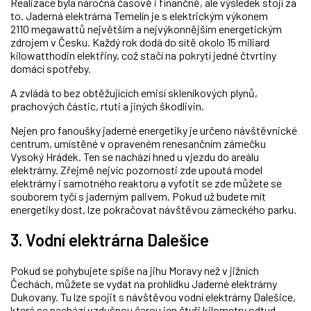
Realizace byla náročná časově i finančně, ale výsledek stojí za
to. Jaderná elektrárna Temelín je s elektrickým výkonem
2110 megawattů největším a nejvýkonnějším energetickým
zdrojem v Česku. Každý rok dodá do sítě okolo 15 miliard
kilowatthodin elektřiny, což stačí na pokrytí jedné čtvrtiny
domácí spotřeby.
A zvládá to bez obtěžujících emisí skleníkových plynů,
prachových částic, rtuti a jiných škodlivin.
Nejen pro fanoušky jaderné energetiky je určeno návštěvnické
centrum, umístěné v opraveném renesančním zámečku
Vysoký Hrádek. Ten se nachází hned u vjezdu do areálu
elektrárny. Zřejmě nejvíc pozornosti zde upoutá model
elektrárny i samotného reaktoru a vyfotit se zde můžete se
souborem tyčí s jaderným palivem. Pokud už budete mít
energetiky dost, lze pokračovat návštěvou zámeckého parku.
3. Vodní elektrárna Dalešice
Pokud se pohybujete spíše na jihu Moravy než v jižních
Čechách, můžete se vydat na prohlídku Jaderné elektrárny
Dukovany. Tu lze spojit s návštěvou vodní elektrárny Dalešice,
která se nachází vzdušnou čarou jen čtyři kilometry odtud.