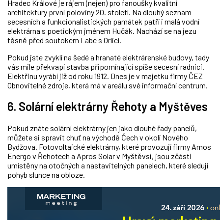
Hradec Králové je rájem (nejen) pro fanoušky kvalitní
architektury první poloviny 20. století. Na dlouhý seznam
secesních a funkcionalistických památek patří i malá vodní
elektrárna s poetickým jménem Hučák. Nachází se na jezu
těsně před soutokem Labe s Orlicí.
Pokud jste zvyklí na šedé a hranaté elektrárenské budovy, tady
vás mile překvapí stavba připomínající spíše secesní radnici.
Elektřinu vyrábí již od roku 1912. Dnes je v majetku firmy ČEZ
Obnovitelné zdroje, která má v areálu své informační centrum.
6. Solární elektrárny Řehoty a Myštěves
Pokud znáte solární elektrárny jen jako dlouhé řady panelů,
můžete si spravit chuť na východě Čech v okolí Nového
Bydžova. Fotovoltaické elektrárny, které provozují firmy Amos
Energo v Řehotech a Apros Solar v Myštěvsi, jsou zčásti
umístěny na otočných a nastavitelných panelech, které sledují
pohyb slunce na obloze.