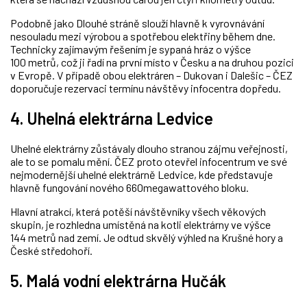
Podobně jako Dlouhé stráně slouží hlavně k vyrovnávání
nesouladu mezi výrobou a spotřebou elektřiny během dne.
Technicky zajímavým řešením je sypaná hráz o výšce
100 metrů, což ji řadí na první místo v Česku a na druhou pozici
v Evropě. V případě obou elektráren – Dukovan i Dalešic – ČEZ
doporučuje rezervaci termínu návštěvy infocentra dopředu.
4. Uhelná elektrárna Ledvice
Uhelné elektrárny zůstávaly dlouho stranou zájmu veřejnosti,
ale to se pomalu mění. ČEZ proto otevřel infocentrum ve své
nejmodernější uhelné elektrárně Ledvice, kde představuje
hlavně fungování nového 660megawattového bloku.
Hlavní atrakcí, která potěší návštěvníky všech věkových
skupin, je rozhledna umístěná na kotli elektrárny ve výšce
144 metrů nad zemí. Je odtud skvělý výhled na Krušné hory a
České středohoří.
5. Malá vodní elektrárna Hučák