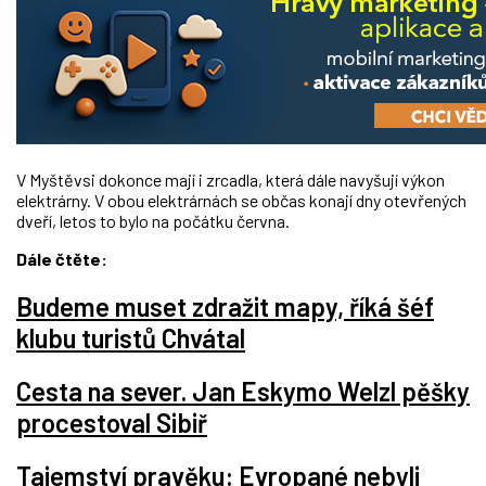
V Myštěvsi dokonce mají i zrcadla, která dále navyšují výkon
elektrárny. V obou elektrárnách se občas konají dny otevřených
dveří, letos to bylo na počátku června.
Dále čtěte:
Budeme muset zdražit mapy, říká šéf
klubu turistů Chvátal
Cesta na sever. Jan Eskymo Welzl pěšky
procestoval Sibiř
Tajemství pravěku: Evropané nebyli