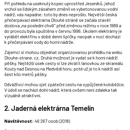
Při pohledu na useknutý kopec uprostřed Jeseníků, jehož
vrchol se lidským zásahem změnil ve vybetonovanou vodní
nádrž, vás napadne: toto by dnes neprošlo. Největší česká
přečerpávací elektrárna Dlouhé stráně se začala stavět
doslova „na poslední chvíli“ před změnou režimu v roce 1989 a
do provozu byla spuštěna v červnu 1996. Úkolem elektrárny je
vyrábět elektřinu v době denní špičky, naopak v noci dochází
k přečerpávání vody do horní nádrže.
Zájemci si mohou objednat organizovanou prohlídku na webu
Dlouhe-strane. cz. Druhá možnost je vydat se k horní nádrži
pěšky. Nejtěžší úsek cesty si lze zkrátit lanovkou ze skiareálu
Kouty nad Desnou na Medvědí horu, poté už je to k nádrži asi
šest kilo metrů pěšky.
Odvážlivci mohou sjet zpáteční cestu na vypůjčené koloběžce.
V údolí se nachází dolní nádrž, která ovšem není zdaleka tak
vizuálně atraktivní.
2. Jaderná elektrárna Temelín
Návštěvnost:
46 267 osob (2018)