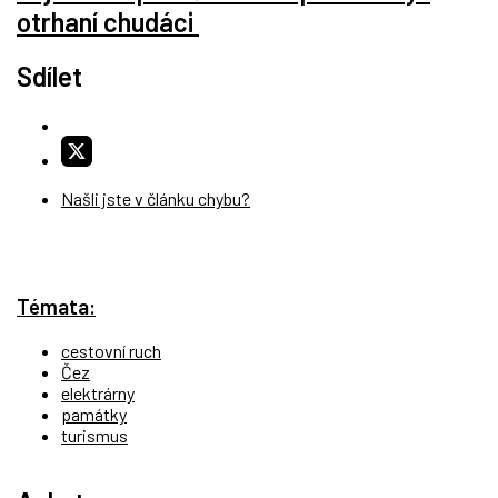
otrhaní chudáci
Sdílet
Našli jste v článku chybu?
Témata:
cestovní ruch
Čez
elektrárny
památky
turismus