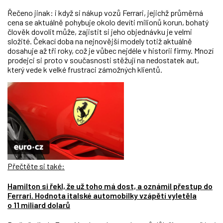
Řečeno jinak: i když si nákup vozů Ferrari, jejichž průměrná
cena se aktuálně pohybuje okolo devíti milionů korun, bohatý
člověk dovolit může, zajistit si jeho objednávku je velmi
složité. Čekací doba na nejnovější modely totiž aktuálně
dosahuje až tři roky, což je vůbec nejdéle v historii firmy. Mnozí
prodejci si proto v současnosti stěžují na nedostatek aut,
který vede k velké frustraci zámožných klientů.
Přečtěte si také:
Hamilton si řekl, že už toho má dost, a oznámil přestup do
Ferrari. Hodnota italské automobilky vzápětí vyletěla
o 11 miliard dolarů