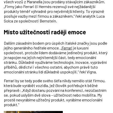
všech vozů z Maranella jsou prodány stávajícím zákazníkům.
„Firmy jako Ferrari či Hermès rezervují své nejžádanější
produkty téměř výhradně pro nejvěrnější klienty. To výrazně
posiluje vazby mezi firmou a zákazníkem,“ řekl analytik Luca
Solca ze společnosti Bernstein.
Místo užitečnosti raději emoce
Dalším zásadním bodem pro úspěch italské značky jsou podle
jejího generálního ředitele emoce. „
Ferrari
je luxusní
společnost, protože lidem dodáváme jedinečný produkt, který
je napojen na jejich nejniternější část, tedy emocionální
stránku. Důkladně využíváme technologie, inovace, vyprávění
příběhů, dědictví i všechno ostatní, abychom právě tuto
emocionální stránku lidí důkladně uspokojili,“ řekl Vigna.
Ferrari by se tedy podle svého šéfa nikdy nemělo stát firmou,
která bude vyrábět vozidla, jež člověk potřebuje k běžné
přepravě: „Když dostanu pozvání na konferenci, nezúčastním
se, pokud uslyším dvě slova – užitečnost nebo mobilita. My
prostě nevyrábíme užitečný produkt, vyrábíme emocionální
produkt.“