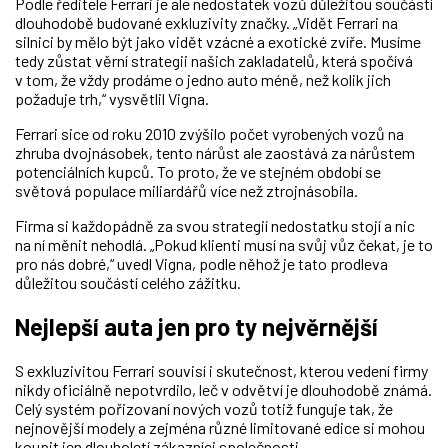
Podle ředitele Ferrari je ale nedostatek vozů důležitou součástí
dlouhodobě budované exkluzivity značky. „Vidět Ferrari na
silnici by mělo být jako vidět vzácné a exotické zvíře. Musíme
tedy zůstat věrní strategii našich zakladatelů, která spočívá
v tom, že vždy prodáme o jedno auto méně, než kolik jich
požaduje trh,“ vysvětlil Vigna.
Ferrari sice od roku 2010 zvýšilo počet vyrobených vozů na
zhruba dvojnásobek, tento nárůst ale zaostává za nárůstem
potenciálních kupců. To proto, že ve stejném období se
světová populace miliardářů více než ztrojnásobila.
Firma si každopádně za svou strategií nedostatku stojí a nic
na ní měnit nehodlá. „Pokud klienti musí na svůj vůz čekat, je to
pro nás dobré,“ uvedl Vigna, podle něhož je tato prodleva
důležitou součástí celého zážitku.
Nejlepší auta jen pro ty nejvěrnější
S exkluzivitou Ferrari souvisí i skutečnost, kterou vedení firmy
nikdy oficiálně nepotvrdilo, leč v odvětví je dlouhodobě známá.
Celý systém pořizovaní nových vozů totiž funguje tak, že
nejnovější modely a zejména různé limitované edice si mohou
koupit jen dlouholetí zákazníci společnosti.