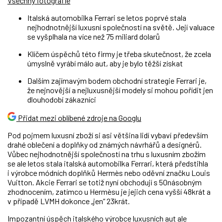
Všechny fotografie
Italská automobilka Ferrari se letos poprvé stala
nejhodnotnější luxusní společností na světě. Její valuace
se vyšplhala na více než 75 miliard dolarů
Klíčem úspěchů této firmy je třeba skutečnost, že zcela
úmyslně vyrábí málo aut, aby je bylo těžší získat
Dalším zajímavým bodem obchodní strategie Ferrari je,
že nejnovější a nejluxusnější modely si mohou pořídit jen
dlouhodobí zákazníci
Přidat mezi oblíbené zdroje na Googlu
Pod pojmem luxusní zboží si asi většina lidí vybaví především
drahé oblečení a doplňky od známých návrhářů a designérů.
Vůbec nejhodnotnější společností na trhu s luxusním zbožím
se ale letos stala italská automobilka Ferrari, která předstihla
i výrobce módních doplňků Hermès nebo oděvní značku Louis
Vuitton. Akcie Ferrari se totiž nyní obchodují s 50násobným
zhodnocením, zatímco u Hermèsu je jejich cena vyšší 48krát a
v případě LVMH dokonce „jen“ 23krát.
Impozantní úspěch italského výrobce luxusních aut ale