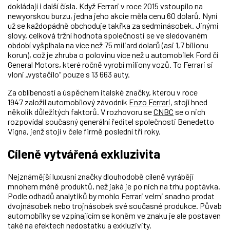
dokládají i další čísla. Když Ferrari v roce 2015 vstoupilo na
newyorskou burzu, jedna jeho akcie měla cenu 60 dolarů. Nyní
už se každopádně obchoduje takřka za sedminásobek. Jinými
slovy, celková tržní hodnota společnosti se ve sledovaném
období vyšplhala na více než 75 miliard dolarů (asi 1,7 bilionu
korun), což je zhruba o polovinu více než u automobilek Ford či
General Motors, které ročně vyrobí miliony vozů. To Ferrari si
vloni
„vystačilo
“
pouze s 13 663 auty.
Za oblíbeností a úspěchem italské značky, kterou v roce
1947 založil automobilový závodník
Enzo Ferrari
, stojí hned
několik důležitých faktorů. V rozhovoru se
CNBC
se o nich
rozpovídal současný generální ředitel společnosti Benedetto
Vigna, jenž stojí v čele firmě poslední tři roky.
Cíleně vytvářená exkluzivita
Nejznámější luxusní značky dlouhodobě cíleně vyrábějí
mnohem méně produktů, než jaká je po nich na trhu poptávka.
Podle odhadů analytiků by mohlo Ferrari velmi snadno prodat
dvojnásobek nebo trojnásobek své současné produkce. Půvab
automobilky se vzpínajícím se koněm ve znaku je ale postaven
také na efektech nedostatku a exkluzivity.