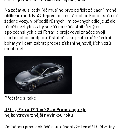
Na začátku si tedy lidé musí nejprve pořídit základní, méně
oblíbené modely. Až teprve potom si mohou koupit středně
žádané vozy. V případě různých limitovaných edic je už ale
téměř nezbytné, aby se zájemce účastnil různých
společenských akcí Ferrari a projevoval značce svoji
dlouhodobou podporu. Ostatně také proto může i velmi
bohatým lidem zabrat proces získání nejnovějších vozů
mnoho let.
Přečtěte si také:
Už i ty, Ferrari? Nové SUV Purosangue je
nejkontroverznější novinkou roku
Zmíněnou praxi dokládá skutečnost, že téměř tři čtvrtiny