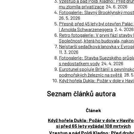
Vzestup a pád Poldi Kladno: Před dr
mu zlomila privatizace
24. 6. 2026
Fotogalerie: Slavný Brooklynský most 
26. 5. 2026
Přesně před 45 lety byl otevřen Palác
i Arnolda Schwarzeneggera
2. 4. 2026
Retro fotogalerie: V první fázi stavb
Společnost, která ho budovala, nako
Nejstarší sedačková lanovka v Evropě
11. 3. 2026
Fotogalerie: Stavba Suezského průplavu
s nedostatkem vody
24. 4. 2026
Eurotunel spojuje Británii s pevninsk
podmořských železnic na světě
28. 5
Když hořela Dukla: Požár v dole v Haví
Seznam článků autora
Článek
Když hořela Dukla: Požár v dole v Havíř
si před 65 lety vyžádal 108 mrtvých
Vzestup a pád Poldi Kladno: Před druh