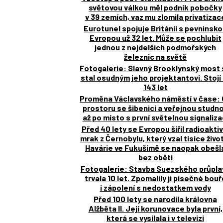
světovou válkou měl podnik pobočky
v 39 zemích, vaz mu zlomila privatizac
Eurotunel spojuje Británii s pevninsk
Evropou už 32 let. Může se pochlubit
jednou z nejdelších podmořských
železnic na světě
Fotogalerie: Slavný Brooklynský most
stal osudným jeho projektantovi. Stojí 
143 let
Proměna Václavského náměstí v čase: 
prostoru se šibenicí a veřejnou studn
až po místo s první světelnou signaliza
Před 40 lety se Evropou šířil radioaktiv
mrak z Černobylu, který vzal tisíce živo
Havárie ve Fukušimě se naopak obešl
bez obětí
Fotogalerie: Stavba Suezského průpla
trvala 10 let. Zpomalily ji písečné bouř
i zápolení s nedostatkem vody
Před 100 lety se narodila královna
Alžběta II. Její korunovace byla první,
která se vysílala i v televizi