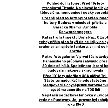
Pohled do historie: Před 114 lety
ztroskotal Titanic. Na slavné lodi byl
tělocvična, nemocnice i český porcel
Přesně před 45 lety byl otevřen Palá
kultury. Budova v minulosti přivítala
Baracka Obamu i Arnolda
Schwarzeneggera
Katastrofa trajektu Doña Paz: O živo
tehdy přišlo přes čtyři tisíce lidí, vina b
svalena na majitele tankeru, s nímž se 
srazila
Retro fotogalerie: V první fázi stavb
Panamského průplavu zahynulo přes
20 tisíc dělníků. Společnost, která h
budovala, nakonec zkrachovala
Před 101 lety udeřilo v USA ničivé Tri-
State tornádo. Kvůli nedostatečné
předpovědi a chybějícímu varovnému
systému usmrtilo na 700 lidí
Nejstarší sedačková lanovka v Evrop
vede na Pustevny. Její provoz byl zahá
roku 1940