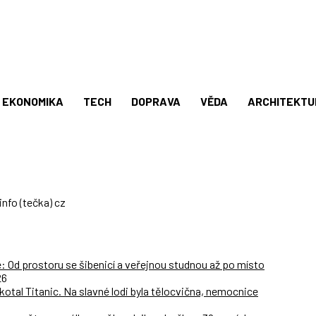
EKONOMIKA
TECH
DOPRAVA
VĚDA
ARCHITEKTU
info (tečka) cz
Od prostoru se šibenicí a veřejnou studnou až po místo
26
skotal Titanic. Na slavné lodi byla tělocvična, nemocnice