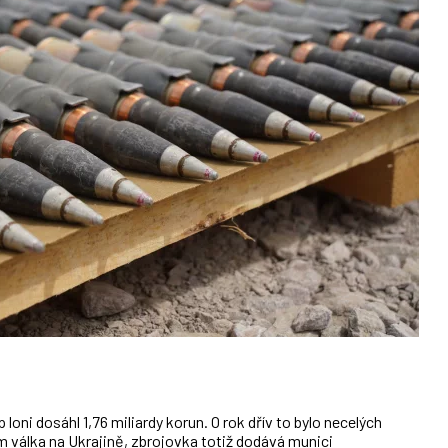
loni dosáhl 1,76 miliardy korun. O rok dřív to bylo necelých
m válka na Ukrajině, zbrojovka totiž dodává munici