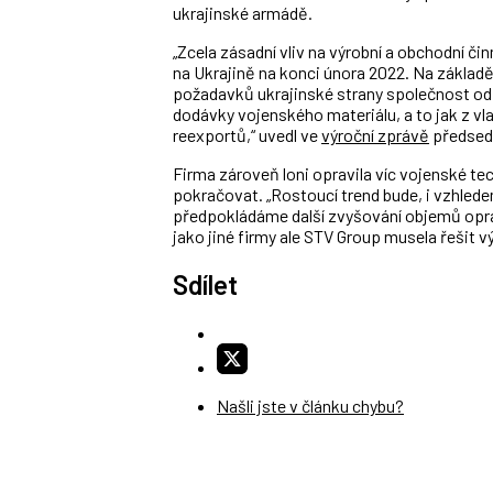
ukrajinské armádě.
„Zcela zásadní vliv na výrobní a obchodní č
na Ukrajině na konci února 2022. Na základě
požadavků ukrajinské strany společnost od
dodávky vojenského materiálu, a to jak z vla
reexportů,“ uvedl ve
výroční zprávě
předseda
Firma zároveň loni opravila víc vojenské tec
pokračovat.
„Rostoucí trend bude, i vzhled
předpokládáme další zvyšování objemů oprav
jako jiné firmy ale
STV Group musela řešit vý
Sdílet
Našli jste v článku chybu?