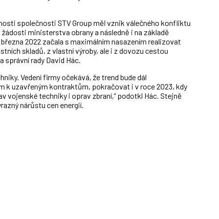
innosti společnosti STV Group měl vznik válečného konfliktu
 žádosti ministerstva obrany a následně i na základě
 března 2022 začala s maximálním nasazením realizovat
stních skladů, z vlastní výroby, ale i z dovozu cestou
 správní rady David Hác.
hniky. Vedení firmy očekává, že trend bude dál
em k uzavřeným kontraktům, pokračovat i v roce 2023, kdy
 vojenské techniky i oprav zbraní,“ podotkl Hác.
Stejně
razný nárůstu cen energií.