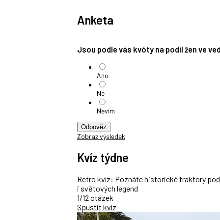
Anketa
Jsou podle vás kvóty na podíl žen ve v
Ano
Ne
Nevím
Odpověz
Zobraz výsledek
Kvíz týdne
Retro kvíz: Poznáte historické traktory po
i světových legend
1/12 otázek
Spustit kvíz