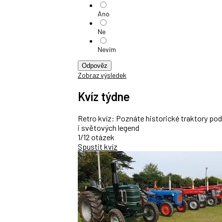
Ano
Ne
Nevím
Odpověz
Zobraz výsledek
Kvíz týdne
Retro kvíz: Poznáte historické traktory po
i světových legend
1/12 otázek
Spustit kvíz