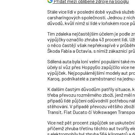
Přidat mezi oblíbené zdroje na Googlu
Stále více lidí v poslední době využívá služ
carsharingových společností. Jednou z nich
důvodů, kvůli nimž si lidé v loňském roce pů
Tím zdaleka nejčastějším účelem je podle z
výpůjčky označilo zhruba 43 procent lidí. Uži
o něco častěji však nepřekvapivě v průběhu
Škoda Fabia a Octavia, s nimiž zákazníci pr
Sdílená auta byla loni velmi populární také
účely si vůz přes HoppyGo zapůjčilo více než 
výpůjček. Nejpopulárnějšími modely aut pro 
Karoq, podnikatelé a zaměstnanci na jednu 
K dalším častým důvodům patřily situace, kd
třeba převozu rozměrného zboží, jenž měl na
případů lidé půjčení odůvodnili potřebou ná
stěhování. V případě převozu většího zboží 
Transit, Fiat Ducato či Volkswagen Transpor
Více než pět procent zápůjček se uskutečnil
přičemž zhruba třetinu těchto aut tvořily e
s elektromobily byl zhruba 564 kilometrů a d