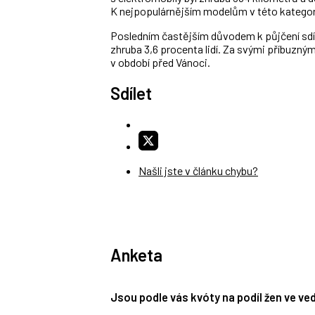
K nejpopulárnějším modelům v této kategori
Posledním častějším důvodem k půjčení sdíle
zhruba 3,6 procenta lidí. Za svými příbuzným
v období před Vánoci.
Sdílet
Našli jste v článku chybu?
Anketa
Jsou podle vás kvóty na podíl žen ve v