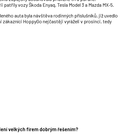
i patřily vozy Škoda Enyaq, Tesla Model 3 a Mazda MX-5.
ného auta byla návštěva rodinných příslušníků, již uvedlo
i zákazníci HoppyGo nejčastěji vyráželi v prosinci, tedy
edení velkých firem dobrým řešením?