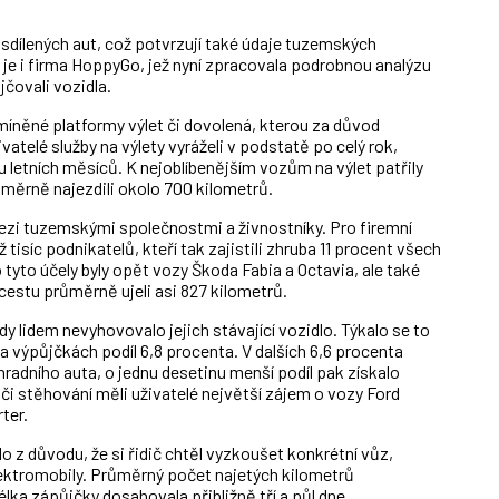
eb sdílených aut, což potvrzují také údaje tuzemských
 je i firma HoppyGo, jež nyní zpracovala podrobnou analýzu
jčovali vozidla.
míněné platformy výlet či dovolená, kterou za důvod
vatelé služby na výlety vyráželi v podstatě po celý rok,
 letních měsíců. K nejoblíbenějším vozům na výlet patřily
ůměrně najezdili okolo 700 kilometrů.
 mezi tuzemskými společnostmi a živnostníky. Pro firemní
tisíc podnikatelů, kteří tak zajistili zhruba 11 procent všech
tyto účely byly opět vozy Škoda Fabia a Octavia, ale také
cestu průměrně ujeli asi 827 kilometrů.
y lidem nevyhovovalo jejich stávající vozidlo. Týkalo se to
 výpůjčkách podíl 6,8 procenta. V dalších 6,6 procenta
hradního auta, o jednu desetinu menší podíl pak získalo
či stěhování měli uživatelé největší zájem o vozy Ford
ter.
o z důvodu, že si řidič chtěl vyzkoušet konkrétní vůz,
lektromobily. Průměrný počet najetých kilometrů
élka zápůjčky dosahovala přibližně tří a půl dne.