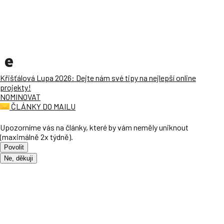
Křišťálová Lupa 2026: Dejte nám své tipy na nejlepší online
projekty!
NOMINOVAT
ČLÁNKY DO MAILU
Upozorníme vás na články, které by vám neměly uniknout
(maximálně 2x týdně).
Povolit
Ne, děkuji