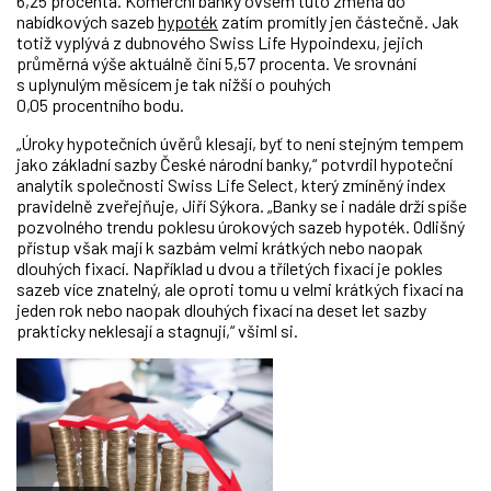
6,25 procenta. Komerční banky ovšem tuto změna do
nabídkových sazeb
hypoték
zatím promítly jen částečně. Jak
totiž vyplývá z dubnového Swiss Life Hypoindexu, jejich
průměrná výše aktuálně činí 5,57 procenta. Ve srovnání
s uplynulým měsícem je tak nižší o pouhých
0,05 procentního bodu.
„Úroky hypotečních úvěrů klesají, byť to není stejným tempem
jako základní sazby České národní banky,“ potvrdil hypoteční
analytik společnosti Swiss Life Select, který zmíněný index
pravidelně zveřejňuje, Jiří Sýkora. „Banky se i nadále drží spíše
pozvolného trendu poklesu úrokových sazeb hypoték. Odlišný
přístup však mají k sazbám velmi krátkých nebo naopak
dlouhých fixací. Například u dvou a tříletých fixací je pokles
sazeb více znatelný, ale oproti tomu u velmi krátkých fixací na
jeden rok nebo naopak dlouhých fixací na deset let sazby
prakticky neklesají a stagnují,“ všiml si.