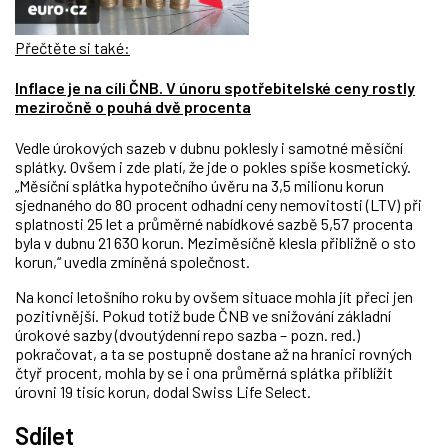
Přečtěte si také:
Inflace je na cíli ČNB. V únoru spotřebitelské ceny rostly
meziročně o pouhá dvě procenta
Vedle úrokových sazeb v dubnu poklesly i samotné měsíční
splátky. Ovšem i zde platí, že jde o pokles spíše kosmetický.
„Měsíční splátka hypotečního úvěru na 3,5 milionu korun
sjednaného do 80 procent odhadní ceny nemovitosti (LTV) při
splatnosti 25 let a průměrné nabídkové sazbě 5,57 procenta
byla v dubnu 21 630 korun. Meziměsíčně klesla přibližně o sto
korun,“ uvedla zmíněná společnost.
Na konci letošního roku by ovšem situace mohla jít přeci jen
pozitivnější. Pokud totiž bude ČNB ve snižování základní
úrokové sazby (dvoutýdenní repo sazba – pozn. red.)
pokračovat, a ta se postupně dostane až na hranici rovných
čtyř procent, mohla by se i ona průměrná splátka přiblížit
úrovni 19 tisíc korun, dodal Swiss Life Select.
Sdílet