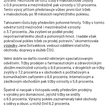
zjištění. Meziročně se totiž tržby v maloobchodě zvýšily
o 0,9 procenta a meziměsíčně pak vzrostly o 1,0 procenta.
Tento vývoj přitom představuje vůbec první růst tržeb
v maloobchodu po 18 měsících nepřetržitého poklesu.
Tahounem růstu byly především pohonné hmoty. Tržby v tomto
odvětví totiž meziročně i meziměsíčně vzrostly
o 3,7 procenta. „Na zvýšení se podílel prodej
nepotravinářského zboží a pohonných hmot. I nadále však
pokračoval pokles tržeb za prodej potravin,“ okomentovala
výsledky
Jana Gotvaldová, vedoucí oddělení statistiky
obchodu, dopravy a služeb ČSÚ.
Velmi dobře se dařilo rovněž některým specializovaným
odvětvím. Tržby prodejen s farmaceutickým a zdravotnickým
zbožím meziročně vzrostly o 9,9 procenta, v drogériích se tržby
zvýšily o 7,2 procenta a v obchodech s počítačovým a
komunikačním zařízením o 6,6 procenta. Internetovým a
zásilkovým obchodům pak tržby vzrostly o 5,6 procenta.
Špatně si naopak v listopadu vedly především prodejny
s výrobky pro domácnost, jejichž tržby se snížily
o 6,5 procenta. Výrazný pokles zaznamenaly také obchody
s oděvy a obuví, u nichž činil 6,2 procenta.