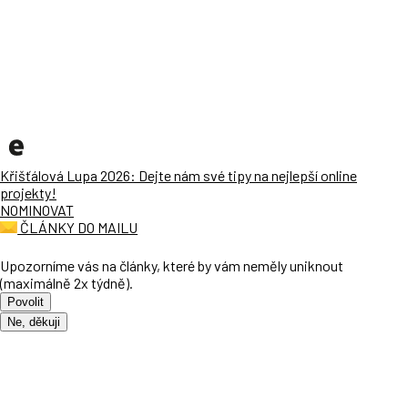
Křišťálová Lupa 2026: Dejte nám své tipy na nejlepší online
projekty!
NOMINOVAT
ČLÁNKY DO MAILU
Upozorníme vás na články, které by vám neměly uniknout
(maximálně 2x týdně).
Povolit
Ne, děkuji