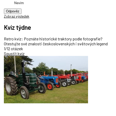
Nevím
Odpověz
Zobraz výsledek
Kvíz týdne
Retro kvíz: Poznáte historické traktory podle fotografie?
Otestujte své znalosti československých i světových legend
1/12 otázek
Spustit kvíz