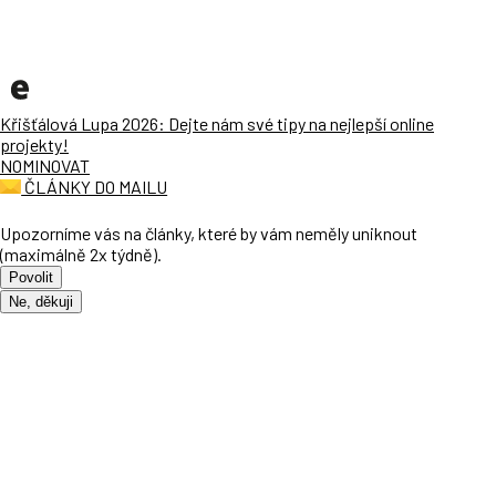
Křišťálová Lupa 2026: Dejte nám své tipy na nejlepší online
projekty!
NOMINOVAT
ČLÁNKY DO MAILU
Upozorníme vás na články, které by vám neměly uniknout
(maximálně 2x týdně).
Povolit
Ne, děkuji