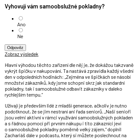
Vyhovují vám samoobslužné pokladny?
Ano
Ne
Odpověz
Zobraz výsledek
Hlavní výhodou těchto zařízení dle něj je, že dokážou takzvaně
vykrýt špičku v nakupování. Ta nastává zpravidla každý všední
den v odpoledních hodinách: „Zejména ve špičkách se násobí
množství zákazníků, kdy jsme schopni skrz jak standardní
pokladny, tak i samoobslužné odbavit zákazníky v daleko
rychlejším tempu.“
Užívají je především lidé z mladší generace, ačkoliv je nutno
podotknout, že se jim nestraní
ani řada seniorů
. „Naši senioři
jsou velmi aktivní v rámci využívání samoobslužných pokladen
a s řádnou pomocí při prvním nákupu i tito zákazníci jeví
o samoobslužné pokladny poměrně velký zájem,“ doplnil
Zachariáš dále v podcastu, který si můžete poslechnout na