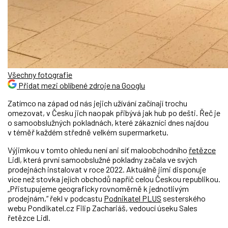
Všechny fotografie
Přidat mezi oblíbené zdroje na Googlu
Zatímco na západ od nás jejich užívání začínají trochu
omezovat, v Česku jich naopak přibývá jak hub po dešti. Řeč je
o samoobslužných pokladnách, které zákazníci dnes najdou
v téměř každém středně velkém supermarketu.
Výjimkou v tomto ohledu není ani síť maloobchodního
řetězce
Lidl, která první samoobslužné pokladny začala ve svých
prodejnách instalovat v roce 2022. Aktuálně jimi disponuje
více než stovka jejích obchodů napříč celou Českou republikou.
„Přistupujeme geograficky rovnoměrně k jednotlivým
prodejnám,“ řekl v podcastu
Podnikatel PLUS
sesterského
webu Pondikatel.cz Filip Zachariáš, vedoucí úseku Sales
řetězce Lidl.