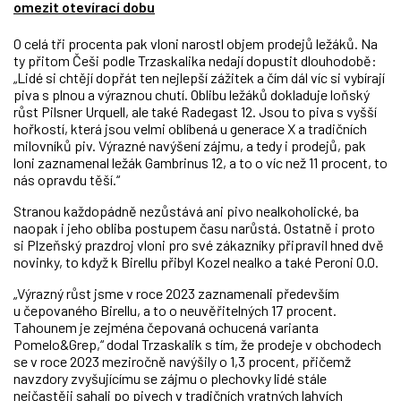
omezit otevírací dobu
O celá tři procenta pak vloni narostl objem prodejů ležáků. Na
ty přitom Češi podle Trzaskalika nedají dopustit dlouhodobě:
„Lidé si chtějí dopřát ten nejlepší zážitek a čím dál víc si vybírají
piva s plnou a výraznou chutí. Oblibu ležáků dokladuje loňský
růst Pilsner Urquell, ale také Radegast 12. Jsou to piva s vyšší
hořkostí, která jsou velmi oblíbená u generace X a tradičních
milovníků piv. Výrazné navýšení zájmu, a tedy i prodejů, pak
loni zaznamenal ležák Gambrinus 12, a to o víc než 11 procent, to
nás opravdu těší.“
Stranou každopádně nezůstává ani pivo
nealkoholické
, ba
naopak i jeho obliba postupem času narůstá. Ostatně i proto
si Plzeňský prazdroj vloni pro své zákazníky připravil hned dvě
novinky, to když k Birellu přibyl Kozel nealko a také Peroni 0.0.
„Výrazný růst jsme v roce 2023 zaznamenali především
u čepovaného Birellu, a to o neuvěřitelných 17 procent.
Tahounem je zejména čepovaná ochucená varianta
Pomelo&Grep,“ dodal Trzaskalik s tím, že prodeje v obchodech
se v roce 2023 meziročně navýšily o 1,3 procent, přičemž
navzdory zvyšujícímu se zájmu o plechovky lidé stále
nejčastěji sahali po pivech v tradičních vratných lahvích