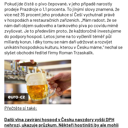
Pokud jde čistě o pivo čepované, v jeho případě narostly
prodeje Prazdroje o 1,1 procenta. To jinými slovy znamená, že
více než 35 procent jeho produkce si Češi vychutnali právě
v hospodách a restauračních zařízeních. „Mám radost, že se
nám daří objem sudového a tankového piva po covidu mírně
zvyšovat. Je to především proto, že každoročně investujeme
do podpory hospod. Letos jsme na to vyčlenili téměř půl
miliardy korun. I díky tomu se nám daří udržovat a rozvíjet
unikátní hospodskou kulturu, kterou v Česku máme,“ nechal se
slyšet obchodní ředitel firmy Roman Trzaskalik.
Přečtěte si také:
Další vlna zavírání hospod v Česku navzdory vyšší DPH
nehrozí, ukazuje průzkum. Někteří hostinští by ale mohli