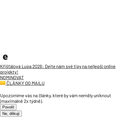
Křišťálová Lupa 2026: Dejte nám své tipy na nejlepší online
projekty!
NOMINOVAT
ČLÁNKY DO MAILU
Upozorníme vás na články, které by vám neměly uniknout
(maximálně 2x týdně).
Povolit
Ne, děkuji