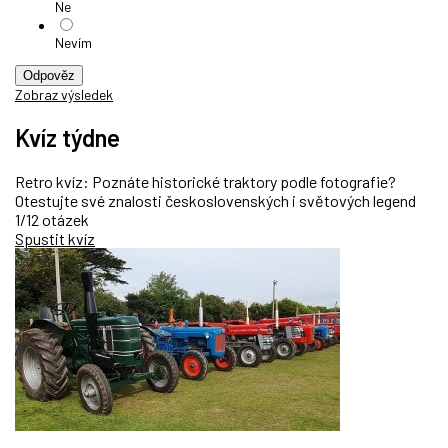
Ne
Nevím
Odpověz
Zobraz výsledek
Kvíz týdne
Retro kvíz: Poznáte historické traktory podle fotografie?
Otestujte své znalosti československých i světových legend
1/12 otázek
Spustit kvíz