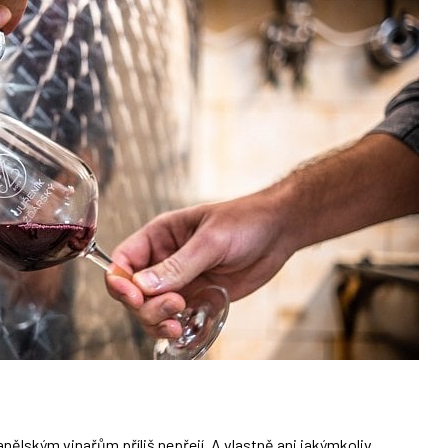
nělským vinařům příliš nepřejí. A vlastně ani jakýmkoliv