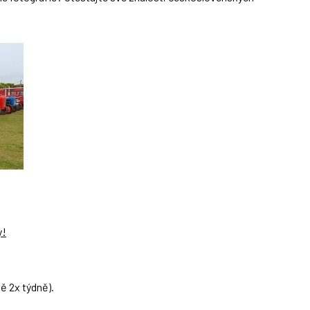
y!
ě 2x týdně).