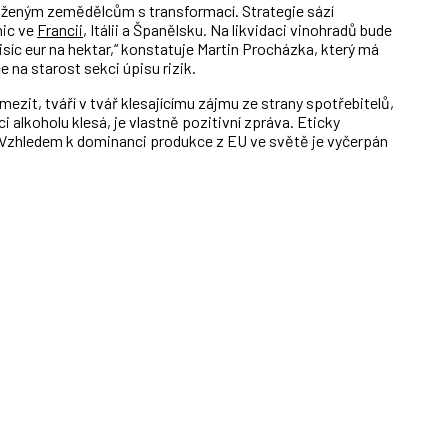
ženým zemědělcům s transformací. Strategie sází
nic ve
Francii
, Itálii a Španělsku. Na likvidaci vinohradů bude
tisíc eur na hektar,“ konstatuje Martin Procházka, který má
 na starost sekci úpisu rizik.
mezit, tváří v tvář klesajícímu zájmu ze strany spotřebitelů,
 alkoholu klesá, je vlastně pozitivní zpráva. Eticky
 Vzhledem k dominanci produkce z EU ve světě je vyčerpán