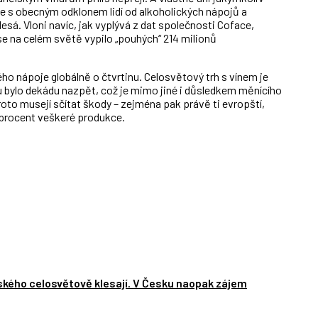
uce s obecným odklonem lidí od alkoholických nápojů a
lesá. Vloni navíc, jak vyplývá z dat společnosti Coface,
e na celém světě vypilo „pouhých“ 214 milionů
ného nápoje globálně o čtvrtinu. Celosvětový trh s vínem je
u bylo dekádu nazpět, což je mimo jiné i důsledkem měnícího
oto musejí sčítat škody – zejména pak právě ti evropští,
 procent veškeré produkce.
ského celosvětově klesají. V Česku naopak zájem