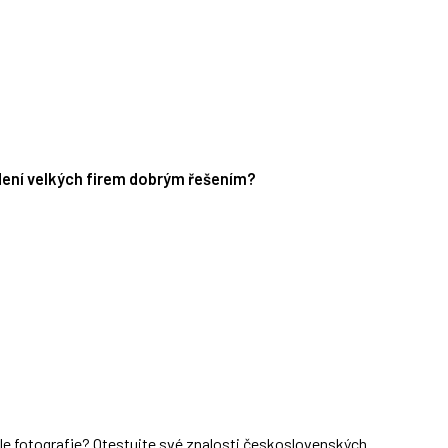
edení velkých firem dobrým řešením?
dle fotografie? Otestujte své znalosti československých