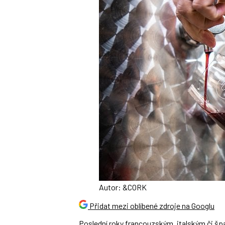
Autor: &CORK
Přidat mezi oblíbené zdroje na Googlu
Poslední roky francouzským, italským či špa