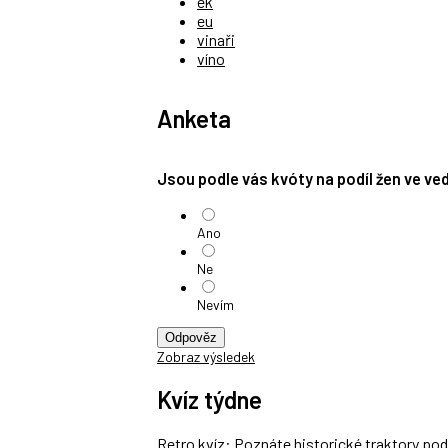
ek
eu
vinaři
víno
Anketa
Jsou podle vás kvóty na podíl žen ve v
Ano
Ne
Nevím
Odpověz
Zobraz výsledek
Kvíz týdne
Retro kvíz: Poznáte historické traktory po