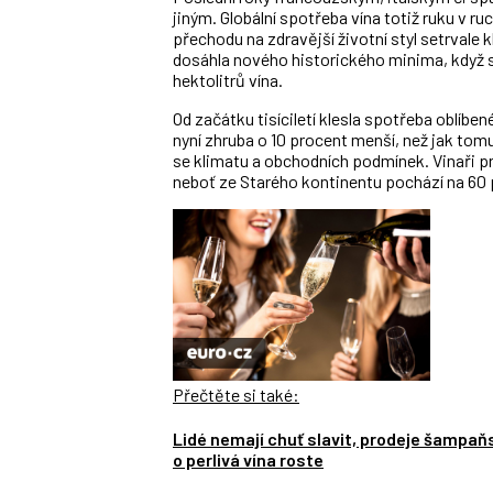
jiným. Globální spotřeba vína totiž ruku v r
přechodu na zdravější životní styl setrvale k
dosáhla nového historického minima, když s
hektolitrů vína.
Od začátku tisíciletí klesla spotřeba oblíbe
nyní zhruba o 10 procent menší, než jak tom
se klimatu a obchodních podmínek. Vinaři pr
neboť ze Starého kontinentu pochází na 60
Přečtěte si také:
Lidé nemají chuť slavit, prodeje šampaň
o perlivá vína roste