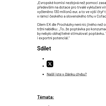
„Evropské komisi nezbývá než pomoci zasa
především na dotace pro trvalé vyklučení vi
vyčleněno 130 milionů eur, a to ve výši čtyř 
v rámci českého a slovenského trhu v Coface
Cílem EK dle Procházky není nic jiného než o
tržní nabídku: „To, že poptávka po konzumaci
by nebylo obhajitelné stimulovat poptávku.
i exportní potenciál.“
Sdílet
Našli jste v článku chybu?
Témata: