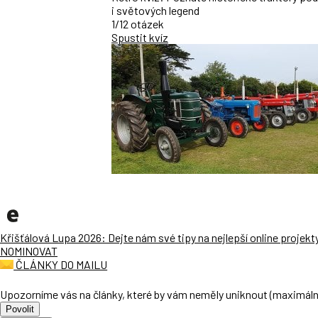
i světových legend
1/12 otázek
Spustit kvíz
Křišťálová Lupa 2026: Dejte nám své tipy na nejlepší online projekt
NOMINOVAT
ČLÁNKY DO MAILU
Upozorníme vás na články, které by vám neměly uniknout (maximáln
Povolit