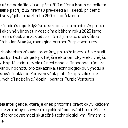
 už se podařilo získat přes 700 milionů korun od celkem
lně patří již 22 firem (8 pre-seed a 14 seed), přičemž
 se vyšplhala na zhruba 250 milionů korun.
 fundraisingu, když jsme se dostali na hranici 75 procent
li aktivně věnovat investicím a během roku 2025 jsme
firem s českými zakladateli, čímž jsme se stali vůbec
řekl Jan Staněk, managing partner Purple Ventures.
trh obdobím zásadní proměny, protože investoři se stali
usí být technologicky silnější a ekonomicky efektivnější.
y. Kapitál existuje, ale už není ochota financovat růst za
ovanou hodnotu pro zákazníka, technologickou výhodu a
vání nákladů. Zároveň však platí, že opravdu silné
ychleji než dříve,“ doplnil partner Purple Ventures.
ělá inteligence, která je dnes přítomná prakticky v každém
se zmíněným zvýšením rychlosti budování firem. Podle
ě diferencovat mezi skutečně technologickými firmami a
ng.