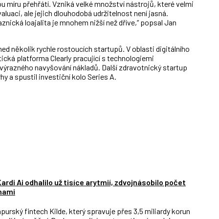
 míru přehřátí. Vzniká velké množství nástrojů, které velmi
valuaci, ale jejich dlouhodobá udržitelnost není jasná.
nická loajalita je mnohem nižší než dříve,“ popsal Jan
d několik rychle rostoucích startupů. V oblasti digitálního
ická platforma Clearly pracující s technologiemi
 výrazného navyšování nákladů. Další zdravotnický startup
y a spustil investiční kolo Series A.
rdi Ai odhalilo už tisíce arytmií, zdvojnásobilo počet
vnami
urský fintech Kilde, který spravuje přes 3,5 miliardy korun