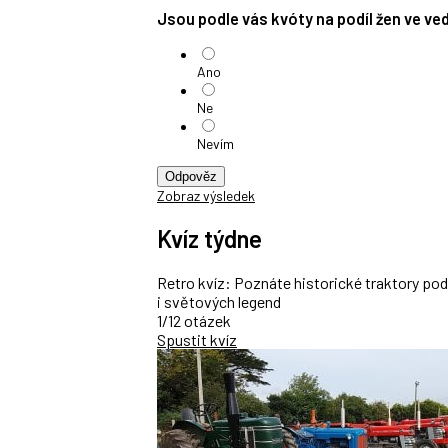
Jsou podle vás kvóty na podíl žen ve v
Ano
Ne
Nevím
Odpověz
Zobraz výsledek
Kvíz týdne
Retro kvíz: Poznáte historické traktory po
i světových legend
1/12 otázek
Spustit kvíz