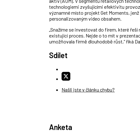
aktiv (AUM). V segmentu retailových technol
technologiemi zvyšujícími efektivitu provoz
významné místo projekt Get Moments, jenž p
personalizovaným video obsahem.
„Snažíme se investovat do firem, které řeší 
existující proces. Nejde o to mít v prezentac
umožňovala firmě dlouhodobě růst,“ říká Da
Sdílet
Našli jste v článku chybu?
Anketa