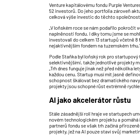
Venture kapitálovému fondu Purple Ventures
52 investorů. Do jeho portfolia zároveň aktuá
celková výše investic do těchto společností
„V loňském roce se nám podařilo pokročit ve
naplněnosti fondu. I díky tomu jsme se moh
investovali do celkem 13 startupů včetně 8 
nejaktivnějším fondem na tuzemském trhu,“ 
Podle Staňka byl loňský rok pro startupový 
selektivnějšími, takže jednotlivé projekty m
„Trh dnes funguje jinak než před několika let
každou cenu. Startup musí mít jasně defin
schopnost škálovat bez dramatického navyšo
projekty jsou schopné růst extrémně rychle, r
AI jako akcelerátor růstu
Stále zásadnější roli hraje ve startupech um
novém technologickém projektu a pomáhá i 
partnerů fondu se však trh začíná přirozen
projekty, jež na AI pouze staví svůj marketi