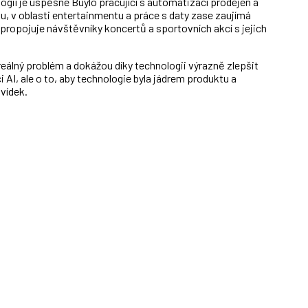
ogií je úspěšné Buylo pracující s automatizací prodejen a
u, v oblasti entertainmentu a práce s daty zase zaujímá
ropojuje návštěvníky koncertů a sportovních akcí s jejich
reálný problém a dokážou díky technologii výrazně zlepšit
i AI, ale o to, aby technologie byla jádrem produktu a
vídek.