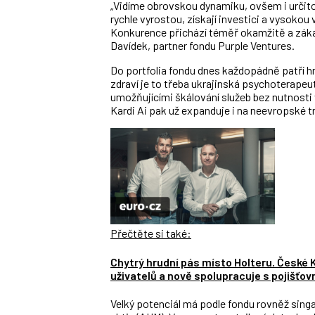
„Vidíme obrovskou dynamiku, ovšem i určitou
rychle vyrostou, získají investici a vysokou 
Konkurence přichází téměř okamžitě a zákaz
Davídek, partner fondu Purple Ventures.
Do portfolia fondu dnes každopádně patří hne
zdraví je to třeba ukrajinská psychoterapeut
umožňujícími škálování služeb bez nutnosti
Kardi Ai pak už expanduje i na neevropské trh
Přečtěte si také:
Chytrý hrudní pás místo Holteru. České Ka
uživatelů a nově spolupracuje s pojišťo
Velký potenciál má podle fondu rovněž singap