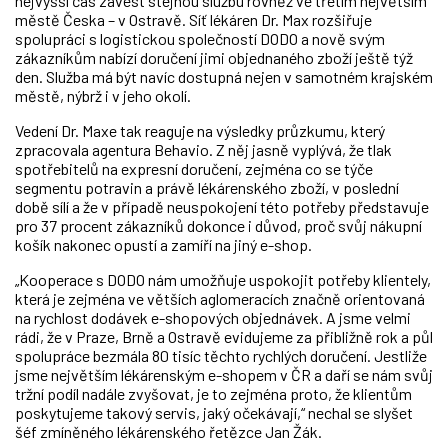
nejvyšší čas zavést stejnou službu rovněž ve třetím největším
městě Česka – v Ostravě. Síť lékáren Dr. Max rozšiřuje
spolupráci s logistickou společností DODO a nově svým
zákazníkům nabízí doručení jimi objednaného zboží ještě týž
den. Služba má být navíc dostupná nejen v samotném krajském
městě, nýbrž i v jeho okolí.
Vedení Dr. Maxe tak reaguje na výsledky průzkumu, který
zpracovala agentura Behavio. Z něj jasně vyplývá, že tlak
spotřebitelů na expresní doručení, zejména co se týče
segmentu potravin a právě lékárenského zboží, v poslední
době sílí a že v případě neuspokojení této potřeby představuje
pro 37 procent zákazníků dokonce i důvod, proč svůj nákupní
košík nakonec opustí a zamíří na jiný e-shop.
„Kooperace s DODO nám umožňuje uspokojit potřeby klientely,
která je zejména ve větších aglomeracích značně orientovaná
na rychlost dodávek e-shopových objednávek. A jsme velmi
rádi, že v Praze, Brně a Ostravě evidujeme za přibližně rok a půl
spolupráce bezmála 80 tisíc těchto rychlých doručení. Jestliže
jsme největším lékárenským e-shopem v ČR a daří se nám svůj
tržní podíl nadále zvyšovat, je to zejména proto, že klientům
poskytujeme takový servis, jaký očekávají,“ nechal se slyšet
šéf zmíněného lékárenského řetězce Jan Žák.