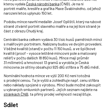
kterou vydala
Česká národní banka
(ČNB).
Je na ní
portrét
malíře, kreslíře a grafika Maxe Švabinského, od jehož
narození letos uplynulo 150 let.
Podobu mince navrhl medailér Josef Oplištil, který na rubové
straně ztvárnil portrét slavného malíře a na její lícní straně je
část z obrazu Chudý kraj.
Centrální banka celkem vydává 30 tisíc kusů pamětních mincí
s malířovým portrétem. Nabízeny budou ve dvojím provedení.
V běžné kvalitě (stand) v počtu 11 150 kusů, a ve špičkové
kvalitě (proof – vysoce leštěné mincovní pole a matovaný
reliéf) v počtu dalších 18 850 kusů. Mince mají průměr
31 milimetrů a hmotnost 13 gramů a vyrobila je Česká
mincovna ze slitiny obsahující 925 dílů stříbra a 75 dílů mědi.
Nominální hodnota mince ve výši 200 Kč není totožná
s prodejní cenou. Ta je vyšší a zohledňuje např. cenu stříbra
nebo náklady spojené s výrobou. Minci bude možné zakoupit
u vybraných smluvních partnerů. Jejich seznam najdete na
stránkách ČNB
, ta přímý prodej veřejnosti nezajišťuje.
Sdílet