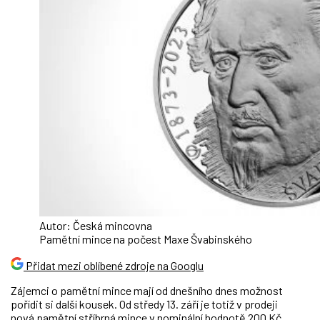
Autor: Česká mincovna
Pamětní mince na počest Maxe Švabinského
Přidat mezi oblíbené zdroje na Googlu
Zájemci o pamětní mince mají od dnešního dnes možnost
pořídit si další kousek. Od středy 13. září je totiž v prodeji
nová
pamětní stříbrná mince v nominální hodnotě 200 Kč,