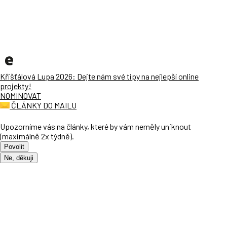
Křišťálová Lupa 2026: Dejte nám své tipy na nejlepší online
projekty!
NOMINOVAT
ČLÁNKY DO MAILU
Upozorníme vás na články, které by vám neměly uniknout
(maximálně 2x týdně).
Povolit
Ne, děkuji