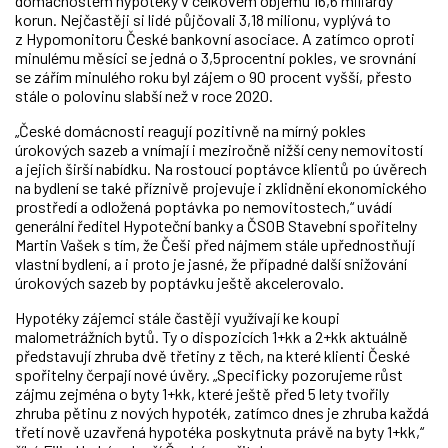
domácnostem hypotéky v celkovém objemu 16,6 miliardy
korun. Nejčastěji si lidé půjčovali 3,18 milionu, vyplývá to
z Hypomonitoru České bankovní asociace. A zatímco oproti
minulému měsíci se jedná o 3,5procentní pokles, ve srovnání
se zářím minulého roku byl zájem o 90 procent vyšší, přesto
stále o polovinu slabší než v roce 2020.
„České domácnosti reagují pozitivně na mírný pokles
úrokových sazeb a vnímají i meziročně nižší ceny nemovitostí
a jejich širší nabídku. Na rostoucí poptávce klientů po úvěrech
na bydlení se také příznivě projevuje i zklidnění ekonomického
prostředí a odložená poptávka po nemovitostech,“ uvádí
generální ředitel Hypoteční banky a ČSOB Stavební spořitelny
Martin Vašek s tím, že Češi před nájmem stále upřednostňují
vlastní bydlení, a i proto je jasné, že případné další snižování
úrokových sazeb by poptávku ještě akcelerovalo.
Hypotéky zájemci stále častěji využívají ke koupi
malometrážních bytů. Ty o dispozicích 1+kk a 2+kk aktuálně
představují zhruba dvě třetiny z těch, na které klienti České
spořitelny čerpají nové úvěry. „Specificky pozorujeme růst
zájmu zejména o byty 1+kk, které ještě před 5 lety tvořily
zhruba pětinu z nových hypoték, zatímco dnes je zhruba každá
třetí nově uzavřená hypotéka poskytnuta právě na byty 1+kk,“