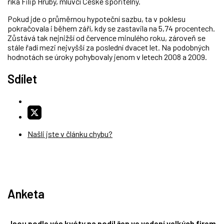
říká Filip Hrubý, mluvčí České spořitelny.
Pokud jde o průměrnou hypoteční sazbu, ta v poklesu
pokračovala i během září, kdy se zastavila na 5,74 procentech.
Zůstává tak nejnižší od července minulého roku, zároveň se
stále řadí mezi nejvyšší za poslední dvacet let. Na podobných
hodnotách se úroky pohybovaly jenom v letech 2008 a 2009.
Sdílet
Našli jste v článku chybu?
Anketa
Jsou podle vás kvóty na podíl žen ve vedení velkých firem